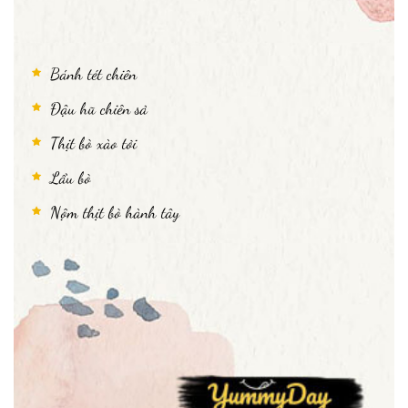
Bánh tét chiên
Đậu hũ chiên sả
Thịt bò xào tỏi
Lẩu bò
Nộm thịt bò hành tây