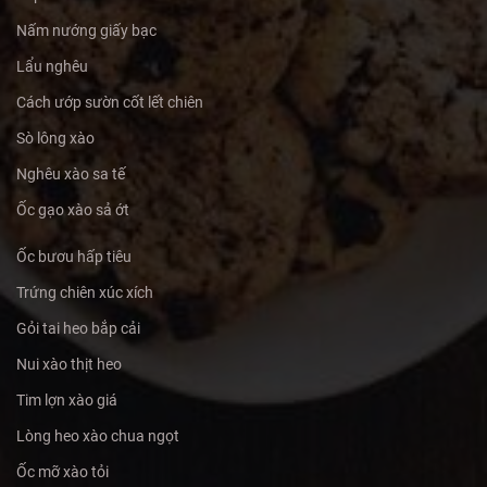
Nấm nướng giấy bạc
Lẩu nghêu
Cách ướp sườn cốt lết chiên
Sò lông xào
Nghêu xào sa tế
Ốc gạo xào sả ớt
Ốc bươu hấp tiêu
Trứng chiên xúc xích
Gỏi tai heo bắp cải
Nui xào thịt heo
Tim lợn xào giá
Lòng heo xào chua ngọt
Ốc mỡ xào tỏi