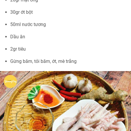
30gr ớt bột
50ml nước tương
Dầu ăn
2gr tiêu
Gừng băm, tỏi băm, ớt, mè trắng