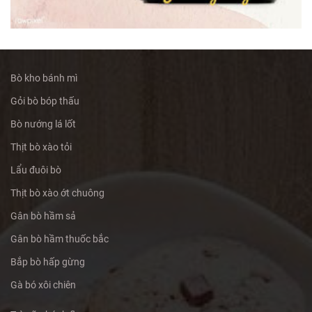
Bò kho bánh mì
Gỏi bò bóp thấu
Bò nướng lá lốt
Thịt bò xào tỏi
Lẩu đuôi bò
Thịt bò xào ớt chuông
Gân bò hầm sả
Gân bò hầm thuốc bắc
Bắp bò hấp gừng
Gà bó xôi chiên