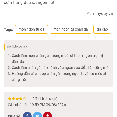
cơm trắng đều rất ngon nè!
Yummyday.vn
món ngon từ gà
món ngon từ chân gà
gà xào
Tags:
Tin liên quan:
Cách làm món chân gà nướng muối ớt thơm ngon trọn vị
đậm đà
Cách làm chân gà hấp hành vừa ngon vừa dễ ai ăn cũng mê
Hướng dẫn cách ướp chân gà nướng ngon tuyệt cú mèo ai
cũng mê
5
/
5
(
1
bình chọn)
Cập nhật lúc: 19:59 PM 09/08/2026
Chia sẻ