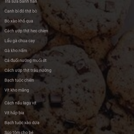
Trà sữa bánh flan
Canh bí đỏ thịt bò
Bò xào khổ qua
Cách ướp thịt heo chien
Lẩu gà chua cay
Gà kho nấm
Cá đuối nướng muối ớt
Cách ướp thịt trâu nướng
Bạch tuộc chiên
Vịt kho măng
Cách nấu lagu vịt
Vịt hấp bia
Bạch tuộc xào dứa
Súp tôm cho bé