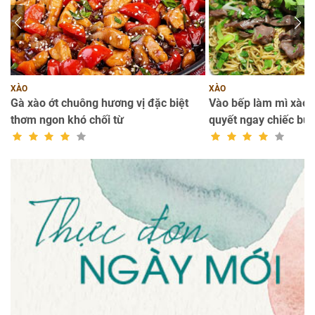
XÀO
XÀO
Gà xào ớt chuông hương vị đặc biệt
Vào bếp làm mì xào l
thơm ngon khó chối từ
quyết ngay chiếc bụn