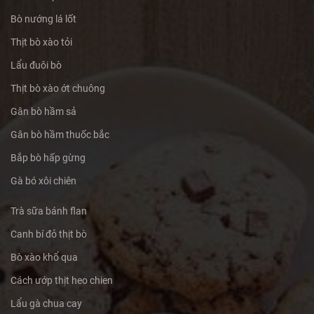
Bò nướng lá lốt
Thịt bò xào tỏi
Lẩu đuôi bò
Thịt bò xào ớt chuông
Gân bò hầm sả
Gân bò hầm thuốc bắc
Bắp bò hấp gừng
Gà bó xôi chiên
Trà sữa bánh flan
Canh bí đỏ thịt bò
Bò xào khổ qua
Cách ướp thịt heo chien
Lẩu gà chua cay