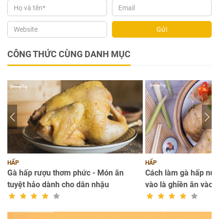
Gửi
CÔNG THỨC CÙNG DANH MỤC
HẤP
HẤP
Gà hấp rượu thơm phức - Món ăn
Cách làm gà hấp nư
tuyệt hảo dành cho dân nhậu
vào là ghiền ăn vào 