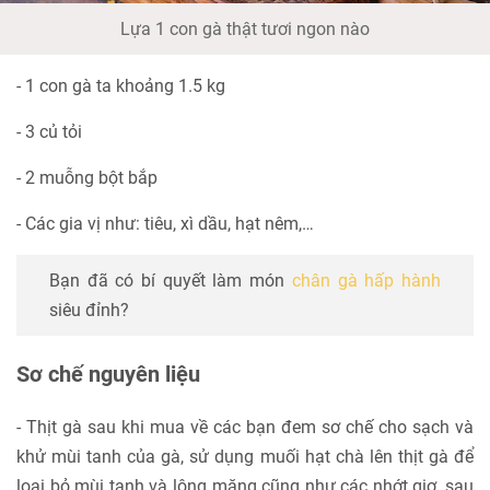
Lựa 1 con gà thật tươi ngon nào
- 1 con gà ta khoảng 1.5 kg
- 3 củ tỏi
- 2 muỗng bột bắp
- Các gia vị như: tiêu, xì dầu, hạt nêm,…
Bạn đã có bí quyết làm món
chân gà hấp hành
siêu đỉnh?
Sơ chế nguyên liệu
- Thịt gà sau khi mua về các bạn đem sơ chế cho sạch và
khử mùi tanh của gà, sử dụng muối hạt chà lên thịt gà để
loại bỏ mùi tanh và lông măng cũng như các nhớt giơ, sau