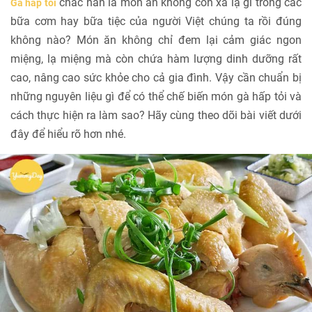
chắc hẳn là món ăn không còn xa lạ gì trong các
Gà hấp tỏi
bữa cơm hay bữa tiệc của người Việt chúng ta rồi đúng
không nào? Món ăn không chỉ đem lại cảm giác ngon
miệng, lạ miệng mà còn chứa hàm lượng dinh dưỡng rất
cao, nâng cao sức khỏe cho cả gia đình. Vậy cần chuẩn bị
những nguyên liệu gì để có thể chế biến món gà hấp tỏi và
cách thực hiện ra làm sao? Hãy cùng theo dõi bài viết dưới
đây để hiểu rõ hơn nhé.