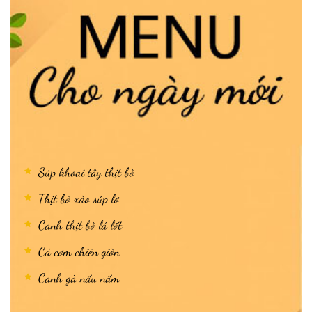
Súp khoai tây thịt bò
Thịt bò xào súp lơ
Canh thịt bò lá lốt
Cá cơm chiên giòn
Canh gà nấu nấm