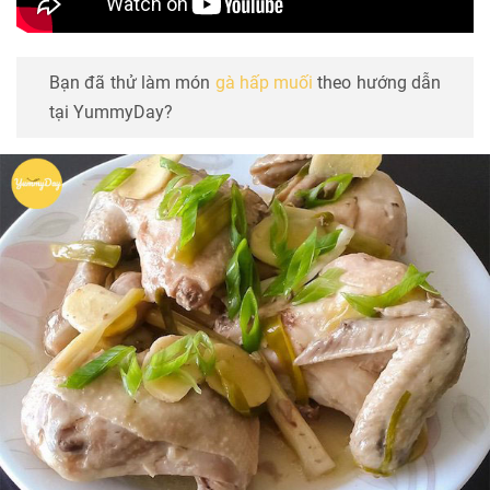
Bạn đã thử làm món
gà hấp muối
theo hướng dẫn
tại YummyDay?