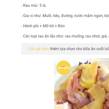
- Rau mùi 5 lá
- Gia vị như: Muối, tiêu, đường, nước mắm ngon, bộ
- Hành phi + Mỡ tỏi + Bún
- Các loại rau ăn lẩu như: rau muống, rau nhút, giá,
Lẩu gà nấm
thêm lựa chọn cho bữa ăn cuối tuầ