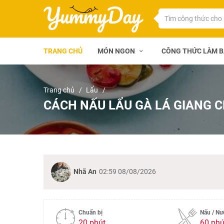
TRANG CHỦ
MÓN NGON
CÔNG THỨC LÀM 
Trang chủ
Lẩu
CÁCH NẤU LẨU GÀ LÁ GIANG C
Nhã An
02:59 08/08/2026
Chuẩn bị
Nấu / N
20 phút
60 phú