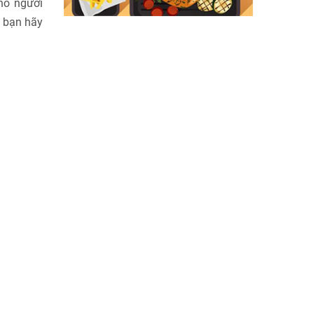
ho người
c bạn hãy