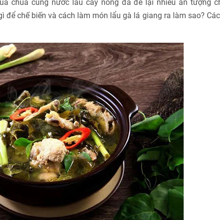
chua chua cùng nước lẩu cay nồng đã để lại nhiều ấn tượng c
gì để chế biến và cách làm món lẩu gà lá giang ra làm sao? Cá