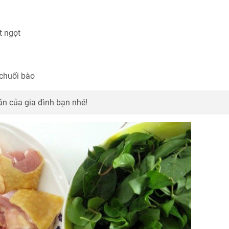
t ngọt
 chuối bào
n của gia đình bạn nhé!