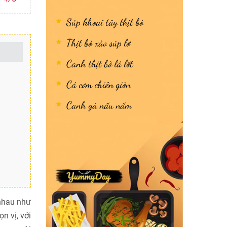
Súp khoai tây thịt bò
Thịt bò xào súp lơ
Canh thịt bò lá lốt
Cá cơm chiên giòn
Canh gà nấu nấm
nhau như
n vị, với