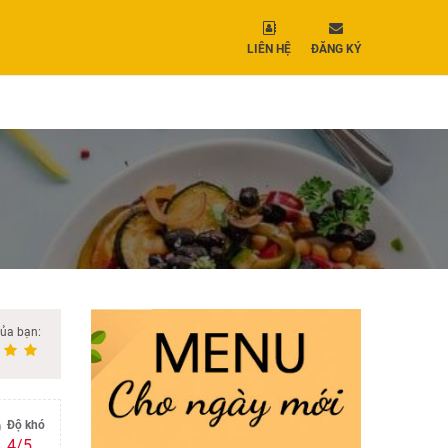
LIÊN HỆ
ĐĂNG KÝ
của bạn:
Độ khó
4/5