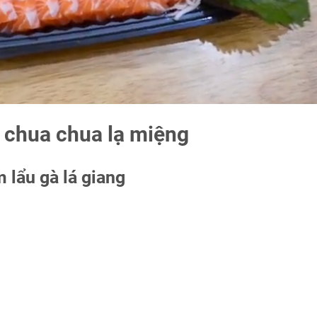
g chua chua lạ miệng
 lẩu gà lá giang