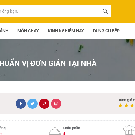
BÁNH
MÓN CHAY
KINH NGHIỆM HAY
DỤNG CỤ BẾP
HUẨN VỊ ĐƠN GIẢN TẠI NHÀ
Đánh giá 
ướng
Khẩu phần
t
4