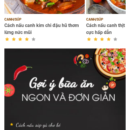
CANH/SÚP
CANH/SÚP
on
Cách nấu canh kim chi đậu hũ thơm
Cách nấu canh thịt b
lừng nức mũi
cực hấp dẫn
Cách nấu súp gà cho bé