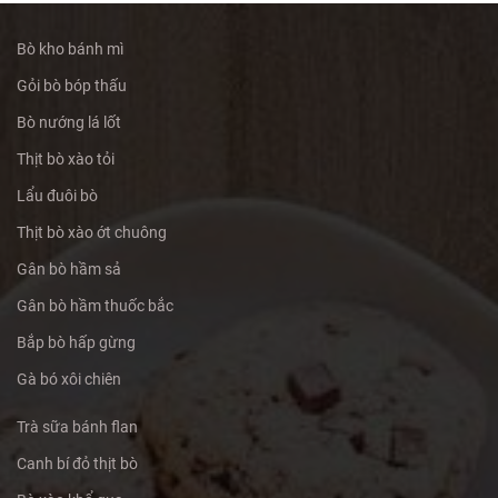
Bò kho bánh mì
Gỏi bò bóp thấu
Bò nướng lá lốt
Thịt bò xào tỏi
Lẩu đuôi bò
Thịt bò xào ớt chuông
Gân bò hầm sả
Gân bò hầm thuốc bắc
Bắp bò hấp gừng
Gà bó xôi chiên
Trà sữa bánh flan
Canh bí đỏ thịt bò