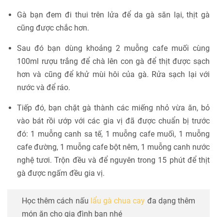
Gà bạn đem đi thui trên lửa để da gà săn lại, thịt gà
cũng được chắc hơn.
Sau đó bạn dùng khoảng 2 muỗng cafe muối cùng
100ml rượu trắng để chà lên con gà để thịt được sạch
hơn và cũng để khử mùi hôi của gà. Rửa sạch lại với
nước và để ráo.
Tiếp đó, bạn chặt gà thành các miếng nhỏ vừa ăn, bỏ
vào bát rồi ướp với các gia vị đã được chuẩn bị trước
đó: 1 muỗng canh sa tế, 1 muỗng cafe muối, 1 muỗng
cafe đường, 1 muỗng cafe bột nêm, 1 muỗng canh nước
nghệ tươi. Trộn đều và để nguyên trong 15 phút để thịt
gà được ngấm đều gia vị.
Học thêm cách nấu
lẩu gà chua cay
đa dạng thêm
món ăn cho gia đình bạn nhé