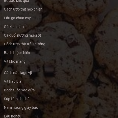
Bò xào khổ qua
Cách ướp thịt heo chien
Lẩu gà chua cay
Gà kho nấm
Cá đuối nướng muối ớt
Cách ướp thịt trâu nướng
Bạch tuộc chiên
Vịt kho măng
Cách nấu lagu vịt
Vịt hấp bia
Bạch tuộc xào dứa
Súp tôm cho bé
Nấm nướng giấy bạc
Lẩu nghêu