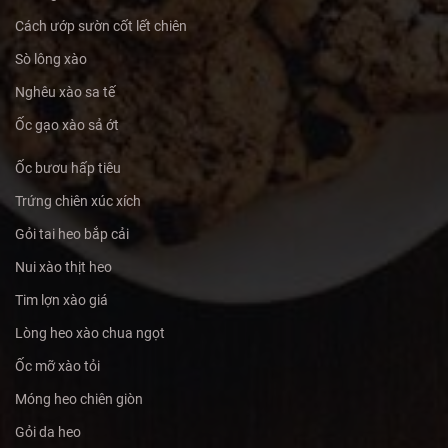
Cách ướp sườn cốt lết chiên
Sò lông xào
Nghêu xào sa tế
Ốc gạo xào sả ớt
Ốc bươu hấp tiêu
Trứng chiên xúc xích
Gỏi tai heo bắp cải
Nui xào thịt heo
Tim lợn xào giá
Lòng heo xào chua ngọt
Ốc mỡ xào tỏi
Móng heo chiên giòn
Gỏi da heo