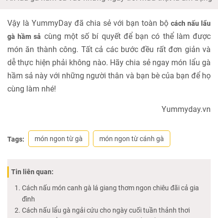
Vậy là YummyDay đã chia sẻ với bạn toàn bộ
cách nấu lẩu
cùng một số bí quyết để bạn có thể làm được
gà hầm sả
món ăn thành công. Tất cả các bước đều rất đơn giản và
dễ thực hiện phải không nào. Hãy chia sẻ ngay món lẩu gà
hầm sả này với những người thân và bạn bè của bạn để họ
cùng làm nhé!
Yummyday.vn
món ngon từ gà
món ngon từ cánh gà
Tags:
Tin liên quan:
Cách nấu món canh gà lá giang thơm ngon chiêu đãi cả gia
đình
Cách nấu lẩu gà ngải cứu cho ngày cuối tuần thảnh thơi