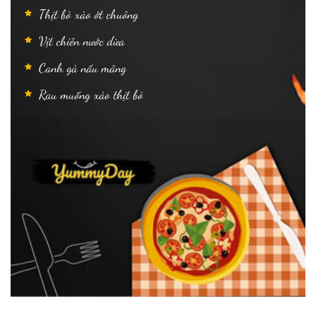
Thịt bò xào ớt chuông
Vịt chiên nước dừa
Canh gà nấu măng
Rau muống xào thịt bò