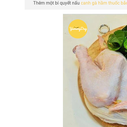
Thêm một bí quyết nấu
canh gà hầm thuốc bắ