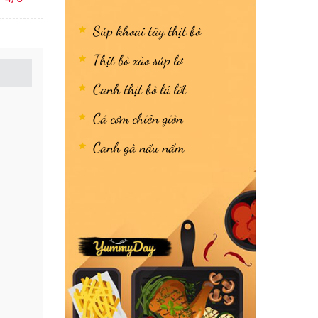
Súp khoai tây thịt bò
Thịt bò xào súp lơ
Canh thịt bò lá lốt
Cá cơm chiên giòn
Canh gà nấu nấm