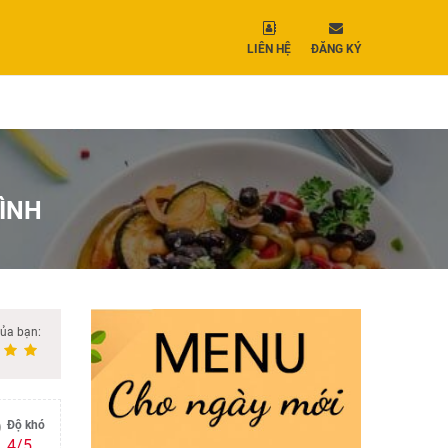
LIÊN HỆ
ĐĂNG KÝ
ĐÌNH
của bạn:
Độ khó
4/5