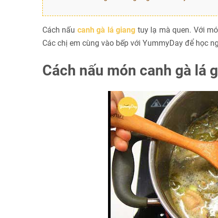
Cách nấu
canh gà lá giang
tuy lạ mà quen. Với m
Các chị em cùng vào bếp với YummyDay để học ng
Cách nấu món canh gà lá g