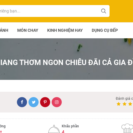
BÁNH
MÓN CHAY
KINH NGHIỆM HAY
DỤNG CỤ BẾP
IANG THƠM NGON CHIÊU ĐÃI CẢ GIA 
Đánh giá 
ướng
Khẩu phần
t
4