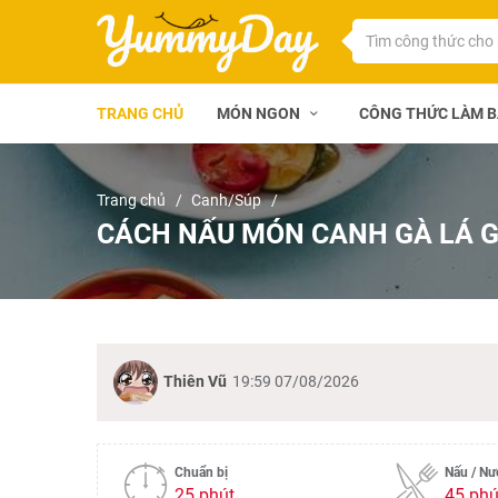
TRANG CHỦ
MÓN NGON
CÔNG THỨC LÀM 
Trang chủ
Canh/Súp
CÁCH NẤU MÓN CANH GÀ LÁ G
Thiên Vũ
19:59 07/08/2026
Chuẩn bị
Nấu / N
25 phút
45 phú