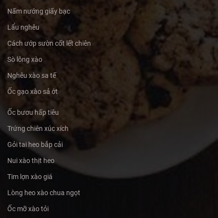
Nấm nướng giấy bạc
Lẩu nghêu
Cách ướp sườn cốt lết chiên
Sò lông xào
Nghêu xào sa tế
Ốc gạo xào sả ớt
Ốc bươu hấp tiêu
Trứng chiên xúc xích
Gỏi tai heo bắp cải
Nui xào thịt heo
Tim lợn xào giá
Lòng heo xào chua ngọt
Ốc mỡ xào tỏi