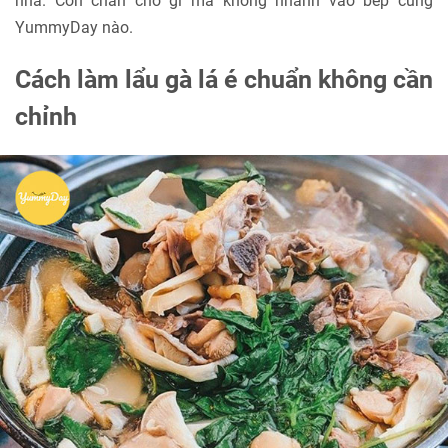
nha. Còn chần chờ gì mà không nhanh vào bếp cùng
YummyDay nào.
Cách làm lẩu gà lá é chuẩn không cần
chỉnh