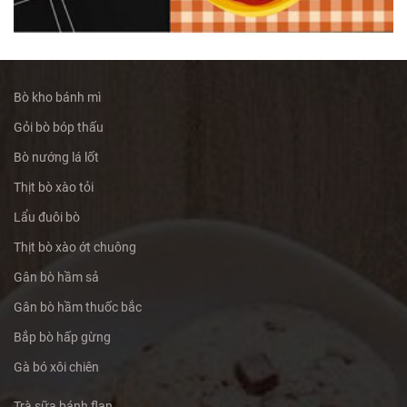
Bò kho bánh mì
Gỏi bò bóp thấu
Bò nướng lá lốt
Thịt bò xào tỏi
Lẩu đuôi bò
Thịt bò xào ớt chuông
Gân bò hầm sả
Gân bò hầm thuốc bắc
Bắp bò hấp gừng
Gà bó xôi chiên
Trà sữa bánh flan