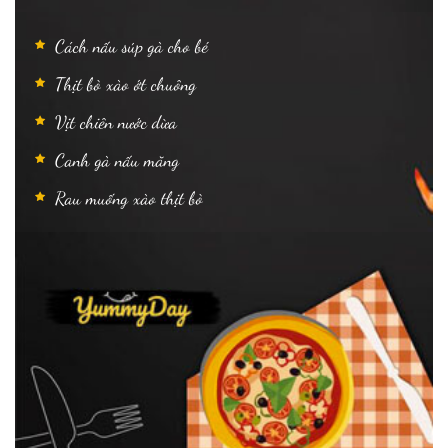
Cách nấu súp gà cho bé
Thịt bò xào ớt chuông
Vịt chiên nước dừa
Canh gà nấu măng
Rau muống xào thịt bò