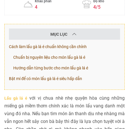
Khẩu phần
Độ khó
4
4/5
MỤC LỤC
Cách làm lẩu gà lá é chuẩn không cần chỉnh
Chuẩn bị nguyên liệu cho món lẩu gà lá é
Hướng dẫn từng bước cho món lẩu gà lá é
Bật mí để có món lẩu gà lá é siêu hấp dẫn
với vị chua nhè nhẹ quyện hòa cùng những
Lẩu gà lá é
miếng gà mềm thơm chính xác là món lẩu vang danh một
vùng đó nha. Nếu bạn tìm món ăn thanh dịu nhẹ nhàng mà
vẫn ngon hết sảy con bà bảy thì đây là lựa chọn tuyệt vời à