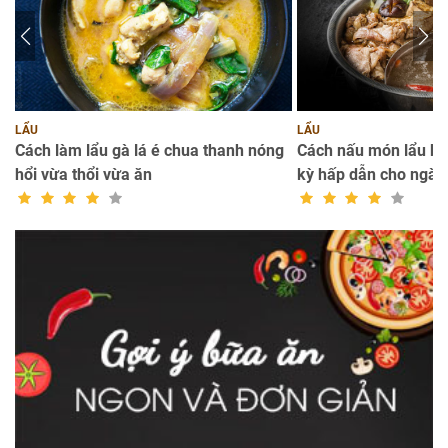
LẨU
LẨU
Cách làm lẩu gà lá é chua thanh nóng
Cách nấu món lẩu bò
hổi vừa thổi vừa ăn
kỳ hấp dẫn cho ngà