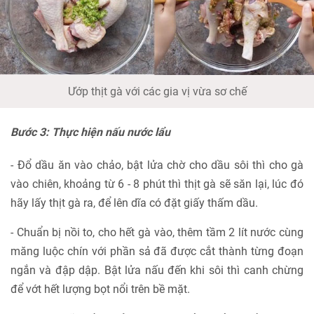
Ướp thịt gà với các gia vị vừa sơ chế
Bước 3: Thực hiện nấu nước lẩu
- Đổ dầu ăn vào chảo, bật lửa chờ cho dầu sôi thì cho gà
vào chiên, khoảng từ 6 - 8 phút thì thịt gà sẽ săn lại, lúc đó
hãy lấy thịt gà ra, để lên dĩa có đặt giấy thấm dầu.
- Chuẩn bị nồi to, cho hết gà vào, thêm tầm 2 lít nước cùng
măng luộc chín với phần sả đã được cắt thành từng đoạn
ngắn và đập dập. Bật lửa nấu đến khi sôi thì canh chừng
để vớt hết lượng bọt nổi trên bề mặt.