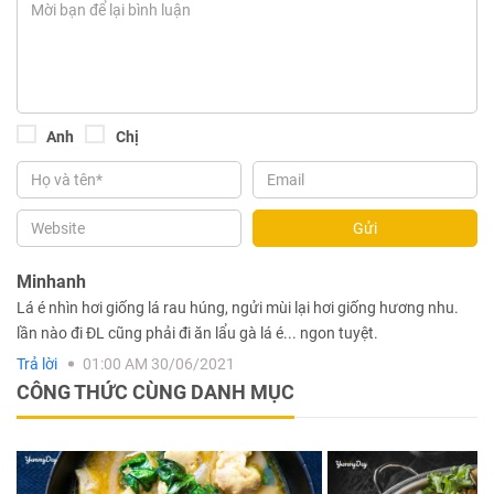
Anh
Chị
Gửi
Minhanh
Lá é nhìn hơi giống lá rau húng, ngửi mùi lại hơi giống hương nhu.
lần nào đi ĐL cũng phải đi ăn lẩu gà lá é... ngon tuyệt.
Trả lời
01:00 AM 30/06/2021
CÔNG THỨC CÙNG DANH MỤC