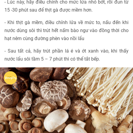
- Lúc này, hãy điều chỉnh cho mức lửa nhỏ bớt, rồi đun từ
15 -30 phút sau để thịt gà được mềm hơn.
- Khi thịt gà mềm, điều chỉnh lửa về mức to, nấu đến khi
nước dùng sôi thì trút hết nấm bào ngư vào đồng thời cho
hạt nêm cùng đường phèn vào nồi lẩu
- Sau tất cả, hãy trút phần lá é và ớt xanh vào, khi thấy
nước lẩu sôi tầm 5 – 7 phút thì có thể tắt bếp.