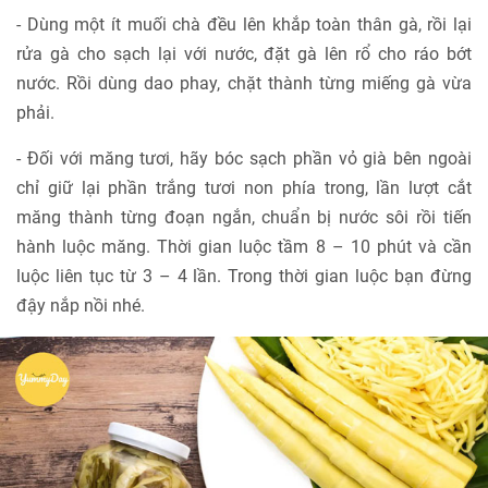
- Dùng một ít muối chà đều lên khắp toàn thân gà, rồi lại
rửa gà cho sạch lại với nước, đặt gà lên rổ cho ráo bớt
nước. Rồi dùng dao phay, chặt thành từng miếng gà vừa
phải.
- Đối với măng tươi, hãy bóc sạch phần vỏ già bên ngoài
chỉ giữ lại phần trắng tươi non phía trong, lần lượt cắt
măng thành từng đoạn ngắn, chuẩn bị nước sôi rồi tiến
hành luộc măng. Thời gian luộc tầm 8 – 10 phút và cần
luộc liên tục từ 3 – 4 lần. Trong thời gian luộc bạn đừng
đậy nắp nồi nhé.