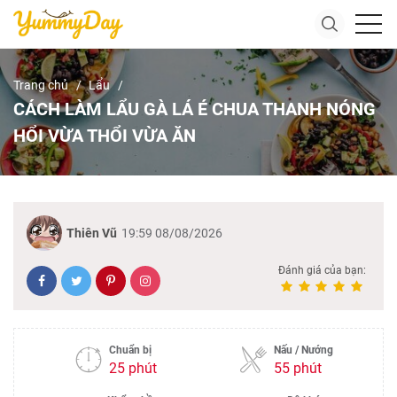
Trang chủ
Lẩu
CÁCH LÀM LẨU GÀ LÁ É CHUA THANH NÓNG
HỔI VỪA THỔI VỪA ĂN
Thiên Vũ
19:59 08/08/2026
Đánh giá của bạn:
Chuẩn bị
Nấu / Nướng
25 phút
55 phút