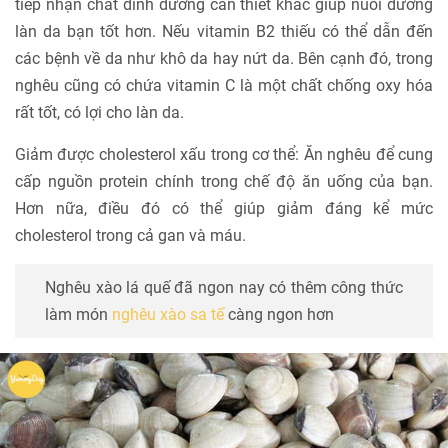
tiếp nhận chất dinh dưỡng cần thiết khác giúp nuôi dưỡng
làn da bạn tốt hơn. Nếu vitamin B2 thiếu có thể dẫn đến
các bệnh về da như khô da hay nứt da. Bên cạnh đó, trong
nghêu cũng có chứa vitamin C là một chất chống oxy hóa
rất tốt, có lợi cho làn da.
Giảm được cholesterol xấu trong cơ thể: Ăn nghêu để cung
cấp nguồn protein chính trong chế độ ăn uống của bạn.
Hơn nữa, điều đó có thể giúp giảm đáng kể mức
cholesterol trong cả gan và máu.
Nghêu xào lá quế đã ngon nay có thêm công thức
làm món
nghêu xào sa tế
càng ngon hơn