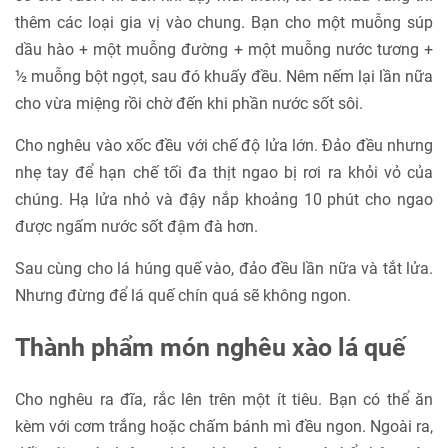
thêm các loại gia vị vào chung. Bạn cho một muỗng súp
dầu hào + một muỗng đường + một muỗng nước tương +
½ muỗng bột ngọt, sau đó khuấy đều. Nêm nếm lại lần nữa
cho vừa miệng rồi chờ đến khi phần nước sốt sôi.
Cho nghêu vào xốc đều với chế độ lửa lớn. Đảo đều nhưng
nhẹ tay để hạn chế tối đa thịt ngao bị rơi ra khỏi vỏ của
chúng. Hạ lửa nhỏ và đậy nắp khoảng 10 phút cho ngao
được ngấm nước sốt đậm đà hơn.
Sau cùng cho lá húng quế vào, đảo đều lần nữa và tắt lửa.
Nhưng đừng để lá quế chín quá sẽ không ngon.
Thành phẩm món nghêu xào lá quế
Cho nghêu ra đĩa, rắc lên trên một ít tiêu. Bạn có thể ăn
kèm với cơm trắng hoặc chấm bánh mì đều ngon. Ngoài ra,