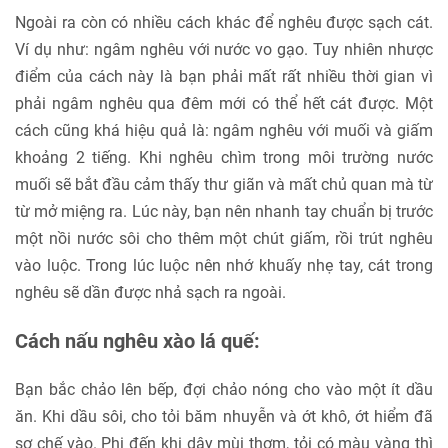
Ngoài ra còn có nhiều cách khác để nghêu được sạch cát.
Ví dụ như: ngâm nghêu với nước vo gạo. Tuy nhiên nhược
điểm của cách này là bạn phải mất rất nhiều thời gian vì
phải ngâm nghêu qua đêm mới có thể hết cát được. Một
cách cũng khá hiệu quả là: ngâm nghêu với muối và giấm
khoảng 2 tiếng. Khi nghêu chìm trong môi trường nước
muối sẽ bắt đầu cảm thấy thư giãn và mất chủ quan mà từ
từ mở miệng ra. Lúc này, bạn nên nhanh tay chuẩn bị trước
một nồi nước sôi cho thêm một chút giấm, rồi trút nghêu
vào luộc. Trong lúc luộc nên nhớ khuấy nhẹ tay, cát trong
nghêu sẽ dần được nhả sạch ra ngoài.
Cách nấu nghêu xào lá quế:
Bạn bắc chảo lên bếp, đợi chảo nóng cho vào một ít dầu
ăn. Khi dầu sôi, cho tỏi băm nhuyễn và ớt khô, ớt hiểm đã
sơ chế vào. Phi đến khi dậy mùi thơm, tỏi có màu vàng thì