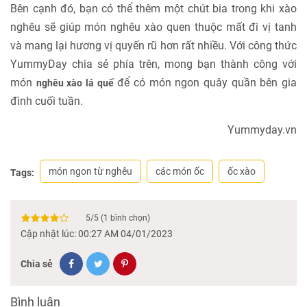
Bên cạnh đó, bạn có thể thêm một chút bia trong khi xào
nghêu sẽ giúp món nghêu xào quen thuộc mất đi vị tanh
và mang lại hương vị quyến rũ hơn rất nhiều. Với công thức
YummyDay chia sẻ phía trên, mong bạn thành công với
món
để có món ngon quây quần bên gia
nghêu xào lá quế
đình cuối tuần.
Yummyday.vn
món ngon từ nghêu
các món ốc
ốc xào
Tags:
5
/
5
(
1
bình chọn)
Cập nhật lúc: 00:27 AM 04/01/2023
Chia sẻ
Bình luận