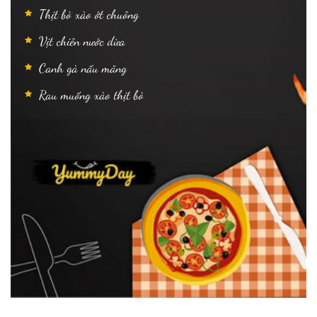
Thịt bò xào ớt chuông
Vịt chiên nước dừa
Canh gà nấu măng
Rau muống xào thịt bò