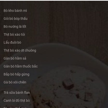
Bò kho bánh mì
Gỏi bò bóp thấu
Bò nướng lá lốt
Thịt bò xào tỏi
Lẩu đuôi bò
Thịt bò xào ớt chuông
Gân bò hầm sả
Gân bò hầm thuốc bắc
Bắp bò hấp gừng
Gà bó xôi chiên
Trà sữa bánh flan
Canh bí đỏ thịt bò