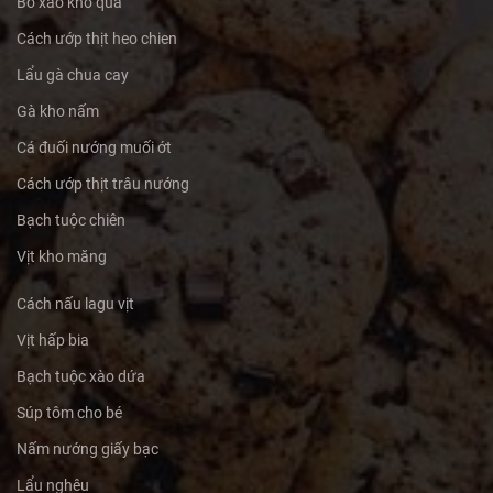
Bò xào khổ qua
Cách ướp thịt heo chien
Lẩu gà chua cay
Gà kho nấm
Cá đuối nướng muối ớt
Cách ướp thịt trâu nướng
Bạch tuộc chiên
Vịt kho măng
Cách nấu lagu vịt
Vịt hấp bia
Bạch tuộc xào dứa
Súp tôm cho bé
Nấm nướng giấy bạc
Lẩu nghêu