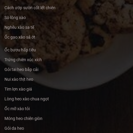
Cách ướp sườn cốt lết chiên
Sò lông xào
Nghêu xào sa tế
Ốc gạo xào sả ớt
Ốc bươu hấp tiêu
Trứng chiên xúc xích
Gỏi tai heo bắp cải
Nui xào thịt heo
Tim lợn xào giá
Lòng heo xào chua ngọt
Ốc mỡ xào tỏi
Móng heo chiên giòn
Gỏi da heo