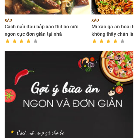
XÀO
XÀO
bổ
Cách nấu đậu bắp xào thịt bò cực
Mì xào gà ăn hoài k
ngon cực đơn giản tại nhà
không thấy chán là t
Cách nấu súp gà cho bé