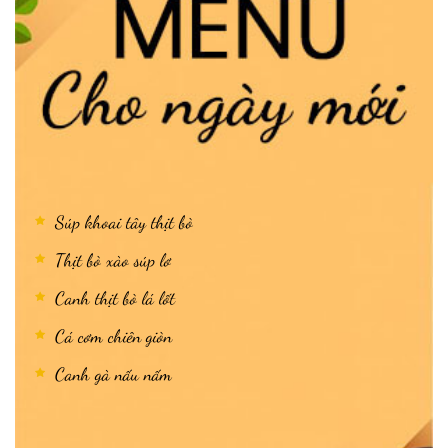
Súp khoai tây thịt bò
Thịt bò xào súp lơ
Canh thịt bò lá lốt
Cá cơm chiên giòn
Canh gà nấu nấm