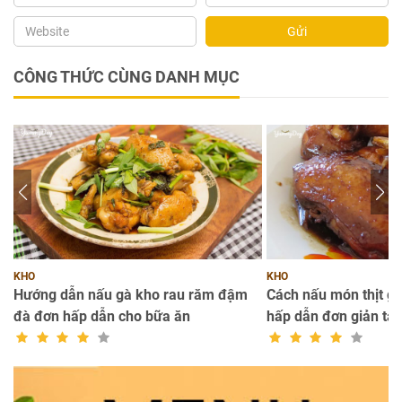
Gửi
CÔNG THỨC CÙNG DANH MỤC
KHO
KHO
đà
Hướng dẫn nấu gà kho rau răm đậm
Cách nấu món thịt g
đà đơn hấp dẫn cho bữa ăn
hấp dẫn đơn giản tại