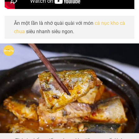
Ăn một lần là nhớ quài quài với món
cá nục kho cà
chua
siêu nhanh siêu ngon.