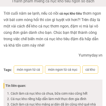
Thành phẩm miếng cá nục kho tiêu ngon số dách
Trời cuối năm se lạnh, nếu có nồi
thơm ngon
cá nục kho tiêu
với bát cơm nóng hổi thì còn gì tuyệt vời hơn?! Trên đây là
một vài cách để kho cá nục thơm ngon, đậm vị mà lại vô
cùng đơn giản dành cho bạn. Chúc bạn thật thành công
trong việc chế biến món cá nục kho tiêu đậm đà hấp dẫn
và khá tốn cơm này nhé!
Yummyday.vn
món ngon từ cá
món ngon từ cá nục
cá kho
Tags:
Tin liên quan:
Cách làm cá nục kho cà chua, bữa cơm nào cũng hết
Cá nục kho riềng hấp dẫn làm mới thực đơn gia đình
Cách làm cá nục kho măng ai dân dã ăn cũng nhớ quê nhà