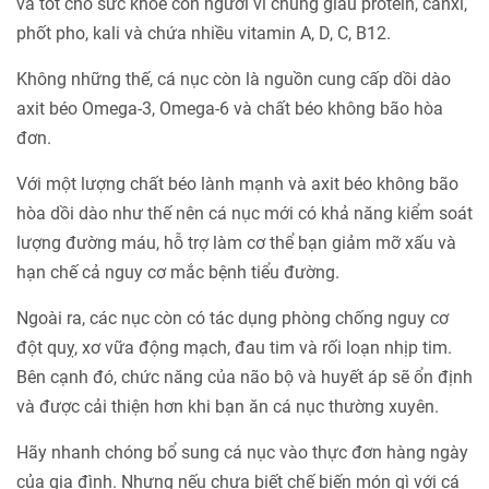
và tốt cho sức khỏe con người vì chúng giàu protein, canxi,
phốt pho, kali và chứa nhiều vitamin A, D, C, B12.
Không những thế, cá nục còn là nguồn cung cấp dồi dào
axit béo Omega-3, Omega-6 và chất béo không bão hòa
đơn.
Với một lượng chất béo lành mạnh và axit béo không bão
hòa dồi dào như thế nên cá nục mới có khả năng kiểm soát
lượng đường máu, hỗ trợ làm cơ thể bạn giảm mỡ xấu và
hạn chế cả nguy cơ mắc bệnh tiểu đường.
Ngoài ra, các nục còn có tác dụng phòng chống nguy cơ
đột quỵ, xơ vữa động mạch, đau tim và rối loạn nhịp tim.
Bên cạnh đó, chức năng của não bộ và huyết áp sẽ ổn định
và được cải thiện hơn khi bạn ăn cá nục thường xuyên.
Hãy nhanh chóng bổ sung cá nục vào thực đơn hàng ngày
của gia đình. Nhưng nếu chưa biết chế biến món gì với cá