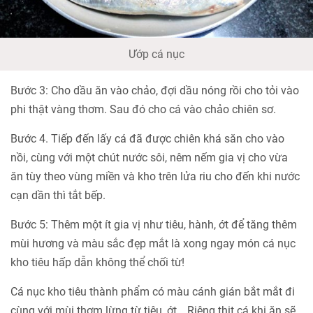
Ướp cá nục
Bước 3: Cho dầu ăn vào chảo, đợi dầu nóng rồi cho tỏi vào
phi thật vàng thơm. Sau đó cho cá vào chảo chiên sơ.
Bước 4. Tiếp đến lấy cá đã được chiên khá săn cho vào
nồi, cùng với một chút nước sôi, nêm nếm gia vị cho vừa
ăn tùy theo vùng miền và kho trên lửa riu cho đến khi nước
cạn dần thì tắt bếp.
Bước 5: Thêm một ít gia vị như tiêu, hành, ớt để tăng thêm
mùi hương và màu sắc đẹp mắt là xong ngay món cá nục
kho tiêu hấp dẫn không thể chối từ!
Cá nục kho tiêu thành phẩm có màu cánh gián bắt mắt đi
cùng với mùi thơm lừng từ tiêu, ớt… Riêng thịt cá khi ăn sẽ