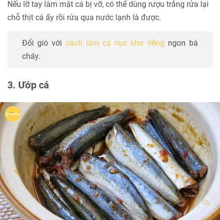
Nếu lỡ tay làm mật cá bị vỡ, có thể dùng rượu trắng rửa lại
chỗ thịt cá ấy rồi rửa qua nước lạnh là được.
Đổi gió với
cách làm cá nục kho riềng
ngon bá
cháy.
3. Ướp cá