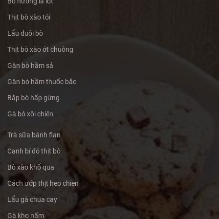
Bò nướng lá lốt
Thịt bò xào tỏi
Lẩu đuôi bò
Thịt bò xào ớt chuông
Gân bò hầm sả
Gân bò hầm thuốc bắc
Bắp bò hấp gừng
Gà bó xôi chiên
Trà sữa bánh flan
Canh bí đỏ thịt bò
Bò xào khổ qua
Cách ướp thịt heo chien
Lẩu gà chua cay
Gà kho nấm