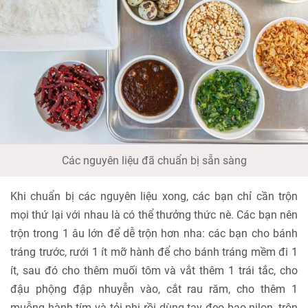
Các nguyên liệu đã chuẩn bị sẵn sàng
Khi chuẩn bị các nguyên liệu xong, các bạn chỉ cần trộn
mọi thứ lại với nhau là có thể thưởng thức nè. Các bạn nên
trộn trong 1 âu lớn để dễ trộn hơn nha: các bạn cho bánh
tráng trước, rưới 1 ít mỡ hành để cho bánh tráng mềm đi 1
ít, sau đó cho thêm muối tôm và vắt thêm 1 trái tắc, cho
đậu phộng đập nhuyễn vào, cắt rau răm, cho thêm 1
muỗng hành tím và tỏi phi rồi dùng tay đeo bao nilon, trộn