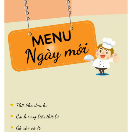
Thit kho dau hu
Canh rong biển thịt bò
Gà xào sả ớt