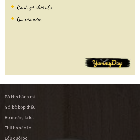
Cánh gà chiên bơ
Gà xào nấm
Bò kho bánh mì
Gỏi bò bóp thấu
Bò nướng lá lốt
Thịt bò xào tỏi
Lẩu đuôi bò