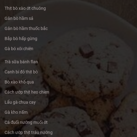
Thịt bò xào ớt chuông
Gân bò hầm sả
Gân bò hầm thuốc bắc
Bắp bò hấp gừng
Gà bó xôi chiên
Trà sữa bánh flan
Canh bí đỏ thịt bò
Bò xào khổ qua
Cách ướp thịt heo chien
Lẩu gà chua cay
Gà kho nấm
Cá đuối nướng muối ớt
Cách ướp thịt trâu nướng