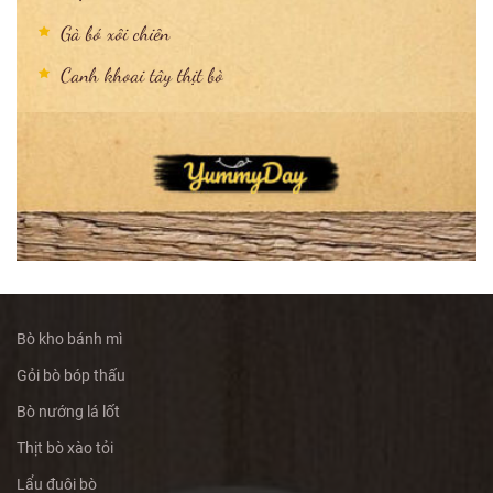
Gà bó xôi chiên
Canh khoai tây thịt bò
Bò kho bánh mì
Gỏi bò bóp thấu
Bò nướng lá lốt
Thịt bò xào tỏi
Lẩu đuôi bò