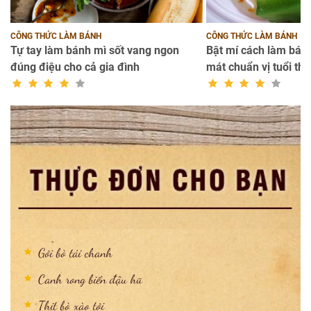
CÔNG THỨC LÀM BÁNH
CÔNG THỨC LÀM BÁNH
Tự tay làm bánh mì sốt vang ngon
Bật mí cách làm bánh
đúng điệu cho cả gia đình
mát chuẩn vị tuổi thơ
Gỏi bò tái chanh
Canh rong biển đậu hũ
Thịt bò xào tỏi