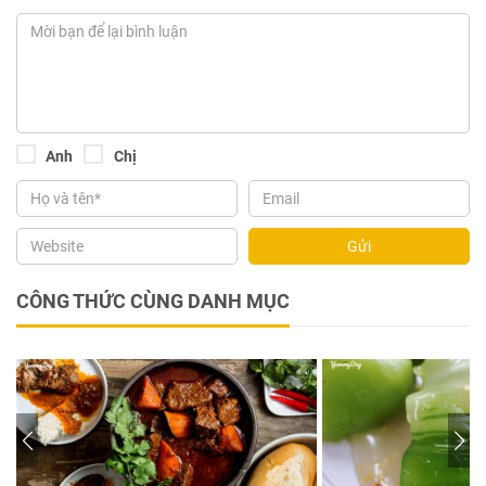
Anh
Chị
Gửi
CÔNG THỨC CÙNG DANH MỤC