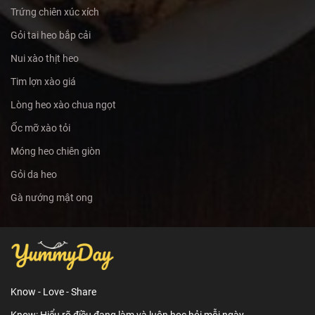
Trứng chiên xúc xích
Gỏi tai heo bắp cải
Nui xào thịt heo
Tim lợn xào giá
Lòng heo xào chua ngọt
Ốc mỡ xào tỏi
Móng heo chiên giòn
Gỏi da heo
Gà nướng mật ong
Know - Love - Share
Know: Hiểu rõ điều đang làm và luôn học hỏi mỗi ngày