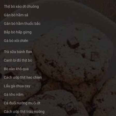
Thịt bò xào ớt chuông
Gân bò hầm sả
Gân bò hầm thuốc bắc
Bắp bò hấp gừng
Gà bó xôi chiên
Trà sữa bánh flan
Canh bí đỏ thịt bò
Bò xào khổ qua
Cách ướp thịt heo chien
Lẩu gà chua cay
Gà kho nấm
Cá đuối nướng muối ớt
Cách ướp thịt trâu nướng