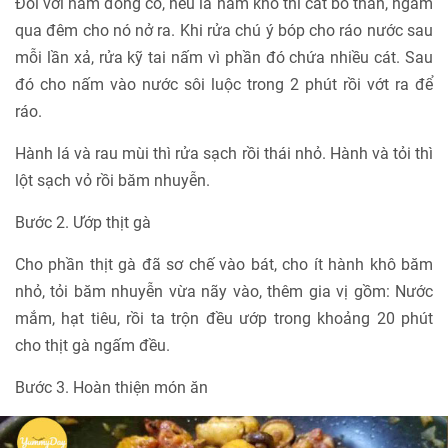
Đối với nấm đông cô, nếu là nấm khô thì cắt bỏ thân, ngâm
qua đêm cho nó nở ra. Khi rửa chú ý bóp cho ráo nước sau
mỗi lần xả, rửa kỹ tai nấm vì phần đó chứa nhiều cát. Sau
đó cho nấm vào nước sôi luộc trong 2 phút rồi vớt ra để
ráo.
Hành lá và rau mùi thì rửa sạch rồi thái nhỏ. Hành và tỏi thì
lột sạch vỏ rồi băm nhuyễn.
Bước 2. Ướp thịt gà
Cho phần thịt gà đã sơ chế vào bát, cho ít hành khô băm
nhỏ, tỏi băm nhuyễn vừa nãy vào, thêm gia vị gồm: Nước
mắm, hạt tiêu, rồi ta trộn đều ướp trong khoảng 20 phút
cho thịt gà ngấm đều.
Bước 3. Hoàn thiện món ăn