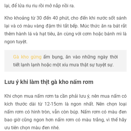
lại, để lửa riu riu rồi mở nắp nồi ra.
Kho khoảng từ 30 đến 40 phút, cho đến khi nước sốt sánh
lại và có màu vàng đậm thì tắt bếp. Múc thức ăn ra bát rắt
thêm hành lá và hạt tiêu, ăn cùng với cơm hoặc bánh mì là
ngon tuyệt.
Gà kho gừng
ấm bụng, ăn vào những ngày thời
tiết lạnh lạnh hoặc một xíu mưa thật sự tuyệt sự.
Lưu ý khi làm thịt gà kho nấm rơm
Khi chọn mua nấm rơm ta cần phải lưu ý, nên mua nấm có
kích thước dài từ 12-15cm là ngon nhất. Nên chọn loại
nấm rơm có hình tròn, vẫn còn búp. Nấm rơm có màu đen
bao giờ cũng ngon hơn nấm rơm có màu trắng, vì thế hãy
ưu tiên chọn màu đen nhé.