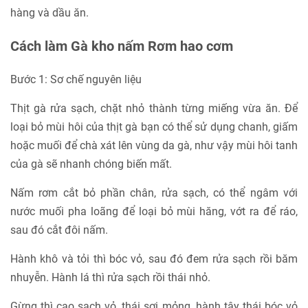
hàng và dầu ăn.
Cách làm Gà kho nấm Rơm hao cơm
Bước 1: Sơ chế nguyên liệu
Thịt gà rửa sạch, chặt nhỏ thành từng miếng vừa ăn. Để
loại bỏ mùi hôi của thịt gà bạn có thể sử dụng chanh, giấm
hoặc muối để chà xát lên vùng da gà, như vậy mùi hôi tanh
của gà sẽ nhanh chóng biến mất.
Nấm rơm cắt bỏ phần chân, rửa sạch, có thể ngâm với
nước muối pha loãng để loại bỏ mùi hăng, vớt ra để ráo,
sau đó cắt đôi nấm.
Hành khô và tỏi thì bóc vỏ, sau đó đem rửa sạch rồi băm
nhuyễn. Hành lá thì rửa sạch rồi thái nhỏ.
Gừng thì cạo sạch vỏ, thái sợi mỏng, hành tây thái bóc vỏ