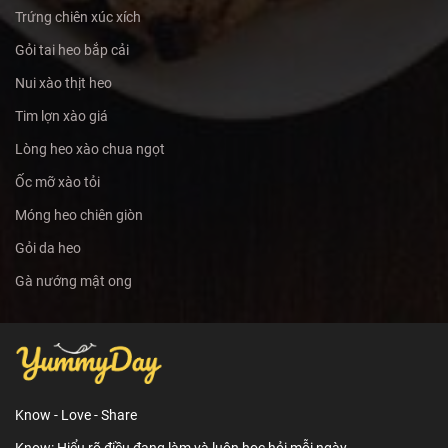
Trứng chiên xúc xích
Gỏi tai heo bắp cải
Nui xào thịt heo
Tim lợn xào giá
Lòng heo xào chua ngọt
Ốc mỡ xào tỏi
Móng heo chiên giòn
Gỏi da heo
Gà nướng mật ong
Know - Love - Share
Know: Hiểu rõ điều đang làm và luôn học hỏi mỗi ngày