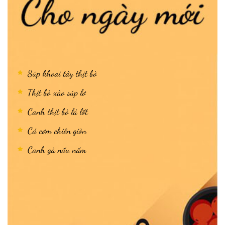
Súp khoai tây thịt bò
Thịt bò xào súp lơ
Canh thịt bò lá lốt
Cá cơm chiên giòn
Canh gà nấu nấm