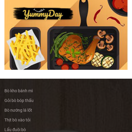
Bò kho bánh mì
Gỏi bò bóp thấu
Bò nướng lá lốt
Thịt bò xào tỏi
Lẩu đuôi bò