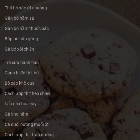
Thịt bò xào ớt chuông
Gân bò hầm sả
Gân bò hầm thuốc bắc
Bắp bò hấp gừng
Gà bó xôi chiên
Trà sữa bánh flan
Canh bí đỏ thịt bò
Bò xào khổ qua
Cách ướp thịt heo chien
Lẩu gà chua cay
Gà kho nấm
Cá đuối nướng muối ớt
Cách ướp thịt trâu nướng