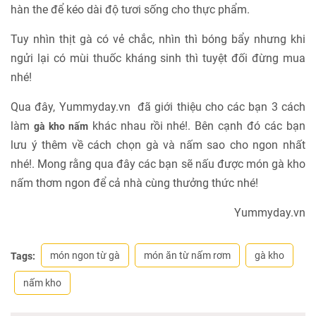
hàn the để kéo dài độ tươi sống cho thực phẩm.
Tuy nhìn thịt gà có vẻ chắc, nhìn thì bóng bẩy nhưng khi
ngửi lại có mùi thuốc kháng sinh thì tuyệt đối đừng mua
nhé!
Qua đây, Yummyday.vn đã giới thiệu cho các bạn 3 cách
làm
khác nhau rồi nhé!. Bên cạnh đó các bạn
gà kho nấm
lưu ý thêm về cách chọn gà và nấm sao cho ngon nhất
nhé!. Mong rằng qua đây các bạn sẽ nấu được món gà kho
nấm thơm ngon để cả nhà cùng thưởng thức nhé!
Yummyday.vn
món ngon từ gà
món ăn từ nấm rơm
gà kho
Tags:
nấm kho