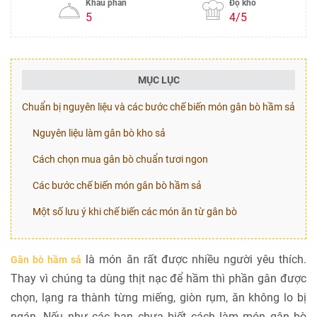
Khẩu phần
Độ khó
5
4/5
MỤC LỤC
Chuẩn bị nguyên liệu và các bước chế biến món gân bò hầm sả
Nguyên liệu làm gân bò kho sả
Cách chọn mua gân bò chuẩn tươi ngon
Các bước chế biến món gân bò hầm sả
Một số lưu ý khi chế biến các món ăn từ gân bò
là món ăn rất được nhiều người yêu thích.
Gân bò hầm sả
Thay vì chúng ta dùng thịt nạc để hầm thì phần gân được
chọn, lạng ra thành từng miếng, giòn rụm, ăn không lo bị
ngán. Nếu như các bạn chưa biết cách làm món gân bò