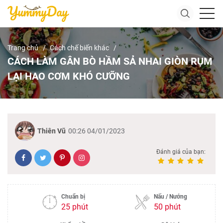
Trang chủ
Cách chế biến khác
CÁCH LÀM GÂN BÒ HẦM SẢ NHAI GIÒN RỤM
LẠI HAO CƠM KHÓ CƯỠNG
Thiên Vũ
00:26 04/01/2023
Đánh giá của bạn:
Chuẩn bị
Nấu / Nướng
25 phút
50 phút