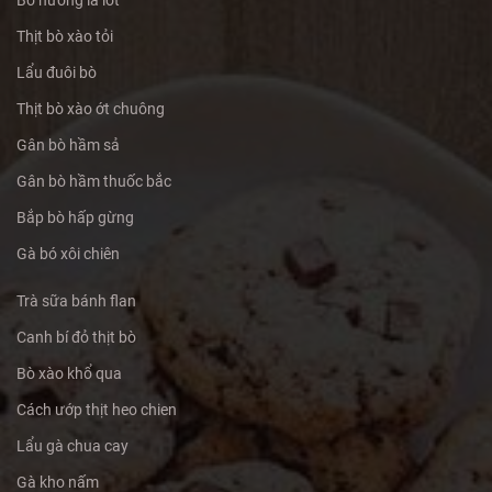
Bò nướng lá lốt
Thịt bò xào tỏi
Lẩu đuôi bò
Thịt bò xào ớt chuông
Gân bò hầm sả
Gân bò hầm thuốc bắc
Bắp bò hấp gừng
Gà bó xôi chiên
Trà sữa bánh flan
Canh bí đỏ thịt bò
Bò xào khổ qua
Cách ướp thịt heo chien
Lẩu gà chua cay
Gà kho nấm