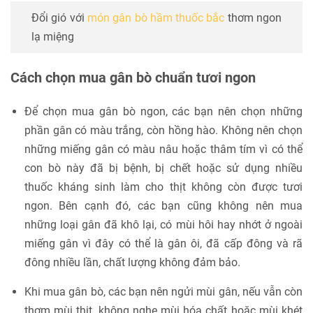
Đổi gió với
món gân bò hầm thuốc bắc
thơm ngon
lạ miệng
Cách chọn mua gân bò chuẩn tươi ngon
Để chọn mua gân bò ngon, các bạn nên chọn những
phần gân có màu trắng, còn hồng hào. Không nên chọn
những miếng gân có màu nâu hoặc thâm tím vì có thể
con bò này đã bị bệnh, bị chết hoặc sử dụng nhiều
thuốc kháng sinh làm cho thịt không còn được tươi
ngon. Bên cạnh đó, các bạn cũng không nên mua
những loại gân đã khô lại, có mùi hôi hay nhớt ở ngoài
miếng gân vì đây có thể là gân ôi, đã cấp đông và rã
đông nhiều lần, chất lượng không đảm bảo.
Khi mua gân bò, các bạn nên ngửi mùi gân, nếu vẫn còn
thơm mùi thịt, không nghe mùi hóa chất hoặc mùi khét