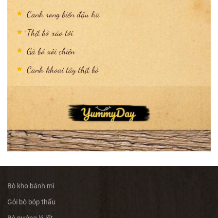
Canh rong biển đậu hũ
Thịt bò xào tỏi
Gà bó xôi chiên
Canh khoai tây thịt bò
Bò kho bánh mì
Gỏi bò bóp thấu