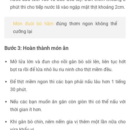
phút thì cho tiếp nước lã vào ngập mặt thịt khoảng 2cm.
Món đuôi bò hầm
đúng thơm ngon không thể
cưỡng lại
Bước 3: Hoàn thành món ăn
Mở lửa lớn và đun cho nồi gân bò sôi lên, liên tục hớt
bọt ra rồi để lửa nhỏ liu riu ninh cho thịt mềm đều.
Để thịt mềm ngon thì các bạn phải nấu lâu hơn 1 tiếng
30 phút.
Nếu các bạn muốn ăn gân còn giòn thì có thể nấu với
thời gian ít hơn.
Khi gân bò chín, nêm nếm gia vị thêm một lần nữa cho
vừa khẩu vị.