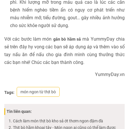
phì. Khi lượng mỡ trong máu quá cao là lúc các căn
bệnh hiểm nghèo tiềm ẩn có nguy cơ phát triển như
máu nhiễm mỡ, tiểu đường, gout… gây nhiều ảnh hưởng
cho sức khỏe người sử dụng.
Với các bước làm món
mà YummyDay chia
gân bò hầm sả
sẻ trên đây hy vọng các bạn sẽ áp dụng áp và thêm vào sổ
tay nấu ăn để nấu cho gia đình mình cùng thưởng thức
các bạn nhé! Chúc các bạn thành công.
YummyDay.vn
món ngon từ thịt bò
Tags:
Tin liên quan:
Cách làm món thịt bò kho sả ớt thơm ngon đậm đà
Thịt bò hầm khoai tây - Món ngon ai cũng có thể làm được