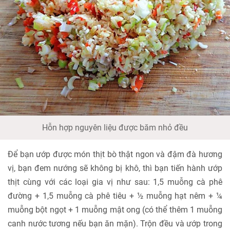
Hỗn hợp nguyên liệu được băm nhỏ đều
Để bạn ướp được món thịt bò thật ngon và đậm đà hương
vị, bạn đem nướng sẽ không bị khô, thì bạn tiến hành ướp
thịt cùng với các loại gia vị như sau: 1,5 muỗng cà phê
đường + 1,5 muỗng cà phê tiêu + ½ muỗng hạt nêm + ¼
muỗng bột ngọt + 1 muỗng mật ong (có thể thêm 1 muỗng
canh nước tương nếu bạn ăn mặn). Trộn đều và ướp trong