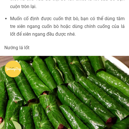
cuộn tròn lại.
Muốn cố định được cuốn thịt bò, bạn có thể dùng tăm
tre xiên ngang cuốn bò hoặc dùng chính cuống của lá
lốt để xiên ngang đều được nhé.
Nướng lá lốt