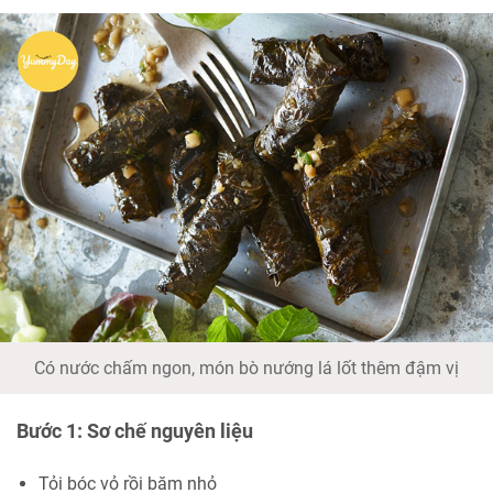
Có nước chấm ngon, món bò nướng lá lốt thêm đậm vị
Bước 1:
Sơ chế nguyên liệu
Tỏi bóc vỏ rồi băm nhỏ