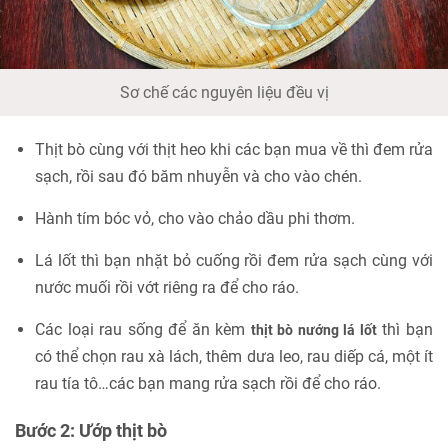
Sơ chế các nguyên liệu đều vị
Thịt bò cùng với thịt heo khi các bạn mua về thì đem rửa
sạch, rồi sau đó băm nhuyễn và cho vào chén.
Hành tím bóc vỏ, cho vào chảo dầu phi thơm.
Lá lốt thì bạn nhặt bỏ cuống rồi đem rửa sạch cùng với
nước muối rồi vớt riêng ra để cho ráo.
Các loại rau sống để ăn kèm
thì bạn
thịt bò nướng lá lốt
có thể chọn rau xà lách, thêm dưa leo, rau diếp cá, một ít
rau tía tô…các bạn mang rửa sạch rồi để cho ráo.
Bước 2: Ướp thịt bò