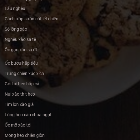
Lẩu nghêu
Cách ướp sườn cốt lết chiên
Sò lông xào
Nghêu xào sa tế
Ốc gạo xào sả ớt
Ốc bươu hấp tiêu
Trứng chiên xúc xích
Gỏi tai heo bắp cải
Nui xào thịt heo
Tim lợn xào giá
Lòng heo xào chua ngọt
Ốc mỡ xào tỏi
Móng heo chiên giòn