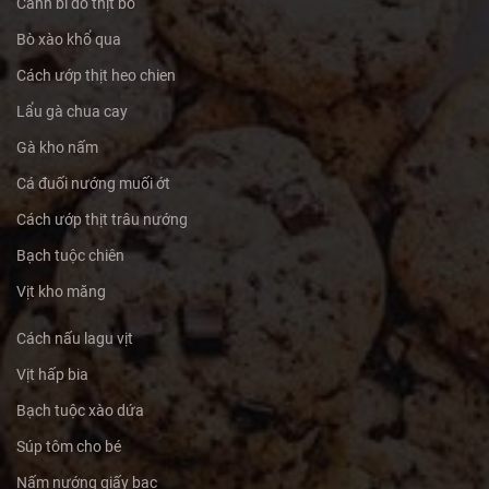
Canh bí đỏ thịt bò
Bò xào khổ qua
Cách ướp thịt heo chien
Lẩu gà chua cay
Gà kho nấm
Cá đuối nướng muối ớt
Cách ướp thịt trâu nướng
Bạch tuộc chiên
Vịt kho măng
Cách nấu lagu vịt
Vịt hấp bia
Bạch tuộc xào dứa
Súp tôm cho bé
Nấm nướng giấy bạc