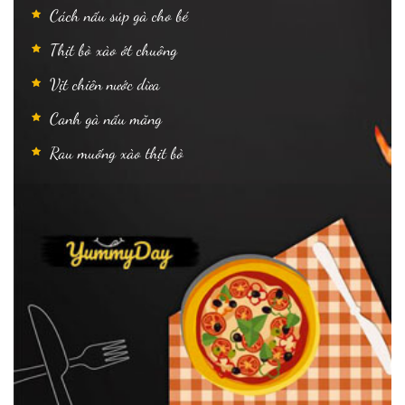
Cách nấu súp gà cho bé
Thịt bò xào ớt chuông
Vịt chiên nước dừa
Canh gà nấu măng
Rau muống xào thịt bò