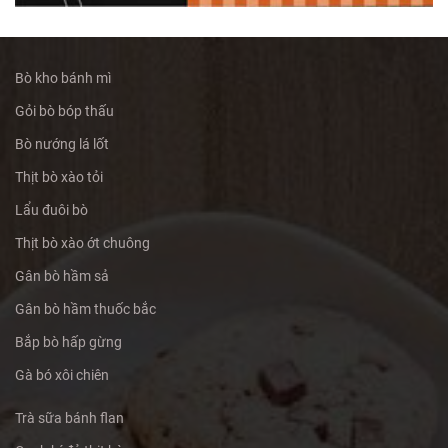
Bò kho bánh mì
Gỏi bò bóp thấu
Bò nướng lá lốt
Thịt bò xào tỏi
Lẩu đuôi bò
Thịt bò xào ớt chuông
Gân bò hầm sả
Gân bò hầm thuốc bắc
Bắp bò hấp gừng
Gà bó xôi chiên
Trà sữa bánh flan