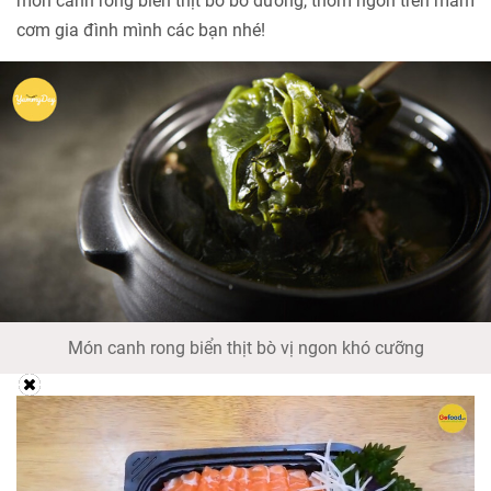
món canh rong biển thịt bò bổ dưỡng, thơm ngon trên mâm
cơm gia đình mình các bạn nhé!
Món canh rong biển thịt bò vị ngon khó cưỡng