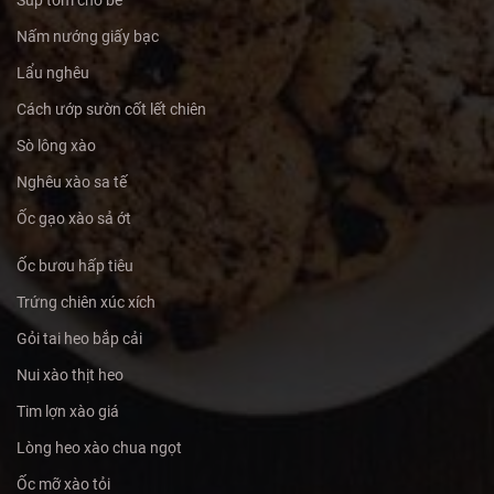
Súp tôm cho bé
Nấm nướng giấy bạc
Lẩu nghêu
Cách ướp sườn cốt lết chiên
Sò lông xào
Nghêu xào sa tế
Ốc gạo xào sả ớt
Ốc bươu hấp tiêu
Trứng chiên xúc xích
Gỏi tai heo bắp cải
Nui xào thịt heo
Tim lợn xào giá
Lòng heo xào chua ngọt
Ốc mỡ xào tỏi