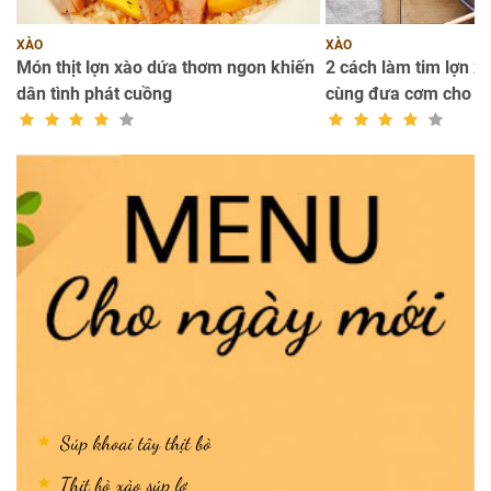
XÀO
XÀO
a
Món thịt lợn xào dứa thơm ngon khiến
2 cách làm tim lợn x
dân tình phát cuồng
cùng đưa cơm cho c
Súp khoai tây thịt bò
Thịt bò xào súp lơ