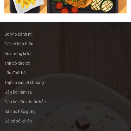
Bò kho bánh mì
Gỏi bò bóp thấu
Bò nướng lá lốt
Thịt bò xào tỏi
Lẩu đuôi bò
Thịt bò xào ớt chuông
Gân bò hầm sả
Gân bò hầm thuốc bắc
Bắp bò hấp gừng
Gà bó xôi chiên