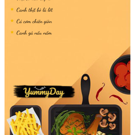
Canh thịt bò lá lốt
Cá cơm chiên giòn
Canh gà nấu nấm