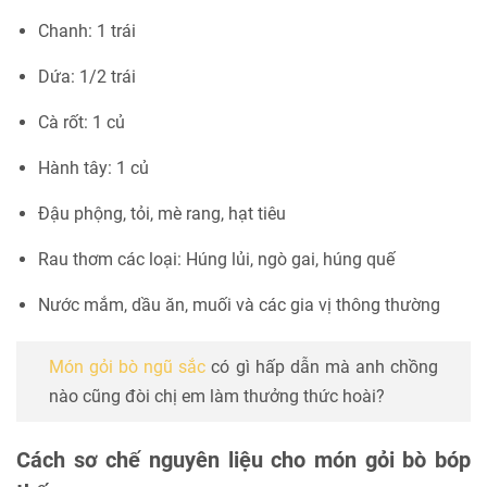
Chanh: 1 trái
Dứa: 1/2 trái
Cà rốt: 1 củ
Hành tây: 1 củ
Đậu phộng, tỏi, mè rang, hạt tiêu
Rau thơm các loại: Húng lủi, ngò gai, húng quế
Nước mắm, dầu ăn, muối và các gia vị thông thường
Món gỏi bò ngũ sắc
có gì hấp dẫn mà anh chồng
nào cũng đòi chị em làm thưởng thức hoài?
Cách sơ chế nguyên liệu cho món gỏi bò bóp