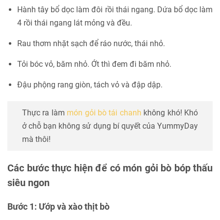
Hành tây bổ dọc làm đôi rồi thái ngang. Dứa bổ dọc làm
4 rồi thái ngang lát mỏng và đều.
Rau thơm nhặt sạch để ráo nước, thái nhỏ.
Tỏi bóc vỏ, băm nhỏ. Ớt thì đem đi băm nhỏ.
Đậu phộng rang giòn, tách vỏ và đập dập.
Thực ra làm
món gỏi bò tái chanh
không khó! Khó
ở chỗ bạn không sử dụng bí quyết của YummyDay
mà thôi!
Các bước thực hiện để có món gỏi bò bóp thấu
siêu ngon
Bước 1: Ướp và xào thịt bò