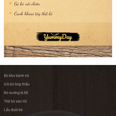
Gà bó xôi chiên
Canh khoai tây thịt bò
Bò kho bánh mì
Gỏi bò bóp thấu
Bò nướng lá lốt
Thịt bò xào tỏi
Lẩu đuôi bò