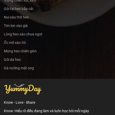
Trứng chiên xúc xích
Gỏi tai heo bắp cải
Nui xào thịt heo
Tim lợn xào giá
Lòng heo xào chua ngọt
Ốc mỡ xào tỏi
Móng heo chiên giòn
Gỏi da heo
Gà nướng mật ong
Know - Love - Share
Know: Hiểu rõ điều đang làm và luôn học hỏi mỗi ngày