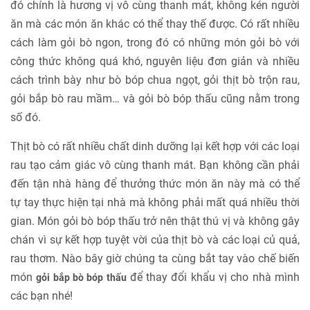
đó chính là hương vị vô cùng thanh mát, không kén người
ăn mà các món ăn khác có thể thay thế được. Có rất nhiều
cách làm gỏi bò ngon, trong đó có những món gỏi bò với
công thức không quá khó, nguyên liệu đơn giản và nhiều
cách trình bày như bò bóp chua ngọt, gỏi thịt bò trộn rau,
gỏi bắp bò rau mầm… và gỏi bò bóp thấu cũng nằm trong
số đó.
Thịt bò có rất nhiều chất dinh dưỡng lại kết hợp với các loại
rau tạo cảm giác vô cùng thanh mát. Bạn không cần phải
đến tận nhà hàng để thưởng thức món ăn này mà có thể
tự tay thực hiện tại nhà mà không phải mất quá nhiều thời
gian. Món gỏi bò bóp thấu trở nên thật thú vị và không gây
chán vì sự kết hợp tuyệt vời của thịt bò và các loại củ quả,
rau thơm. Nào bây giờ chúng ta cùng bắt tay vào chế biến
món
để thay đổi khẩu vị cho nhà mình
gỏi bắp bò bóp thấu
các bạn nhé!