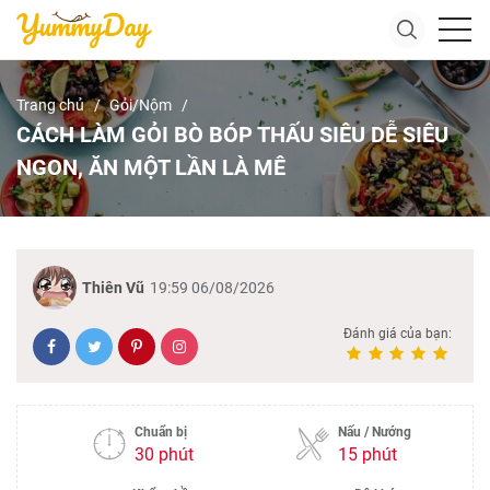
Trang chủ
Gỏi/Nộm
CÁCH LÀM GỎI BÒ BÓP THẤU SIÊU DỄ SIÊU
NGON, ĂN MỘT LẦN LÀ MÊ
Thiên Vũ
19:59 06/08/2026
Đánh giá của bạn:
Chuẩn bị
Nấu / Nướng
30 phút
15 phút