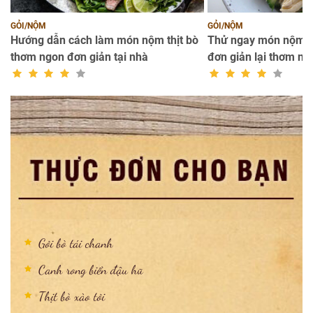
GỎI/NỘM
GỎI/NỘM
Hướng dẫn cách làm món nộm thịt bò
Thử ngay món nộm gà
thơm ngon đơn giản tại nhà
đơn giản lại thơm ng
Gỏi bò tái chanh
Canh rong biển đậu hũ
Thịt bò xào tỏi