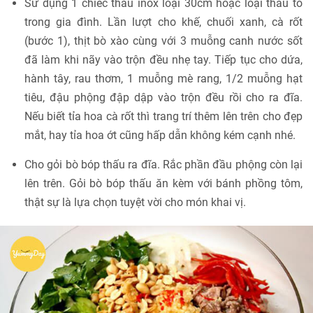
Sử dụng 1 chiếc thau inox loại 30cm hoặc loại thau to
trong gia đình. Lần lượt cho khế, chuối xanh, cà rốt
(bước 1), thịt bò xào cùng với 3 muỗng canh nước sốt
đã làm khi nãy vào trộn đều nhẹ tay. Tiếp tục cho dứa,
hành tây, rau thơm, 1 muỗng mè rang, 1/2 muỗng hạt
tiêu, đậu phộng đập dập vào trộn đều rồi cho ra đĩa.
Nếu biết tỉa hoa cà rốt thì trang trí thêm lên trên cho đẹp
mắt, hay tỉa hoa ớt cũng hấp dẫn không kém cạnh nhé.
Cho gỏi bò bóp thấu ra đĩa. Rắc phần đầu phộng còn lại
lên trên. Gỏi bò bóp thấu ăn kèm với bánh phồng tôm,
thật sự là lựa chọn tuyệt vời cho món khai vị.