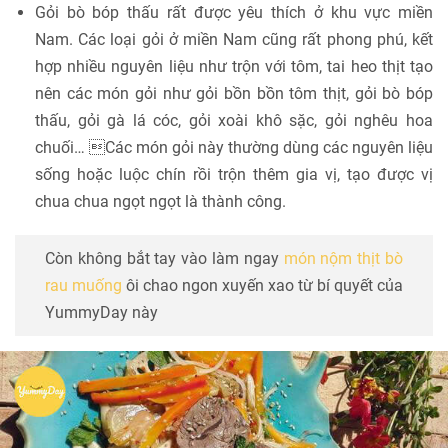
Gỏi bò bóp thấu rất được yêu thích ở khu vực miền
Nam. Các loại gỏi ở miền Nam cũng rất phong phú, kết
hợp nhiều nguyên liệu như trộn với tôm, tai heo thịt tạo
nên các món gỏi như gỏi bồn bồn tôm thịt, gỏi bò bóp
thấu, gỏi gà lá cóc, gỏi xoài khô sặc, gỏi nghêu hoa
chuối… Các món gỏi này thường dùng các nguyên liệu
sống hoặc luộc chín rồi trộn thêm gia vị, tạo được vị
chua chua ngọt ngọt là thành công.
Còn không bắt tay vào làm ngay
món nộm thịt bò
rau muống
ôi chao ngon xuyến xao từ bí quyết của
YummyDay này