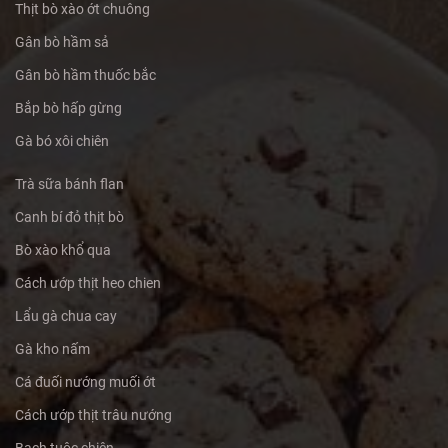
Thịt bò xào ớt chuông
Gân bò hầm sả
Gân bò hầm thuốc bắc
Bắp bò hấp gừng
Gà bó xôi chiên
Trà sữa bánh flan
Canh bí đỏ thịt bò
Bò xào khổ qua
Cách ướp thịt heo chien
Lẩu gà chua cay
Gà kho nấm
Cá đuối nướng muối ớt
Cách ướp thịt trâu nướng
Bạch tuộc chiên