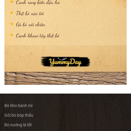
Canh rong biển đậu hũ
Thịt bò xào tỏi
Gà bó xôi chiên
Canh khoai tây thịt bò
Bò kho bánh mì
Gỏi bò bóp thấu
Bò nướng lá lốt