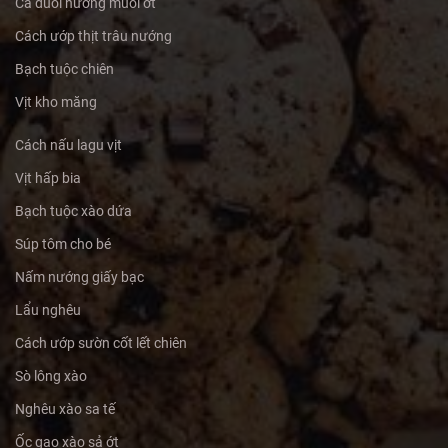
Cá đuối nướng muối ớt
Cách ướp thịt trâu nướng
Bạch tuộc chiên
Vịt kho măng
Cách nấu lagu vịt
Vịt hấp bia
Bạch tuộc xào dứa
Súp tôm cho bé
Nấm nướng giấy bạc
Lẩu nghêu
Cách ướp sườn cốt lết chiên
Sò lông xào
Nghêu xào sa tế
Ốc gạo xào sả ớt