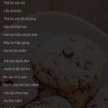
Thịt bò xào tỏi
Lẩu đuôi bò
Thịt bò xào ớt chuông
Gân bò hầm sả
Gân bò hầm thuốc bắc
Bắp bò hấp gừng
Gà bó xôi chiên
Trà sữa bánh flan
Canh bí đỏ thịt bò
Bò xào khổ qua
Cách ướp thịt heo chien
Lẩu gà chua cay
Gà kho nấm