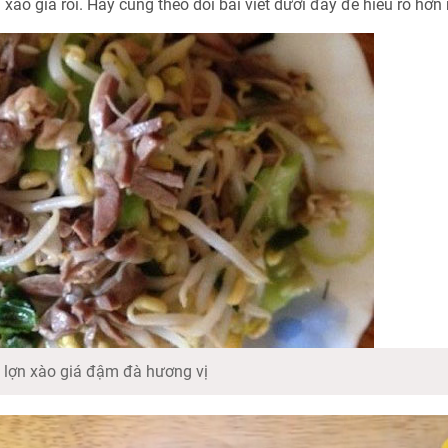
xào giá rồi. Hãy cùng theo dõi bài viết dưới đây để hiểu rõ hơn
 lợn xào giá đậm đà hương vị