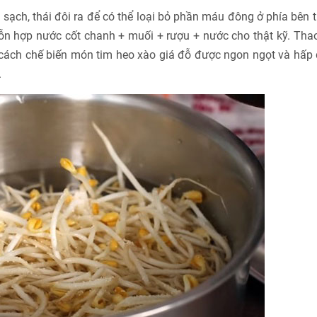
sạch, thái đôi ra để có thể loại bỏ phần máu đông ở phía bên 
ỗn hợp nước cốt chanh + muối + rượu + nước cho thật kỹ. Tha
 cách chế biến món tim heo xào giá đỗ được ngon ngọt và hấp
.