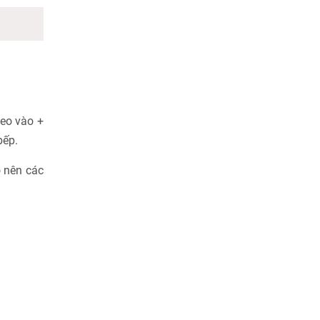
heo vào +
bếp.
o nên các