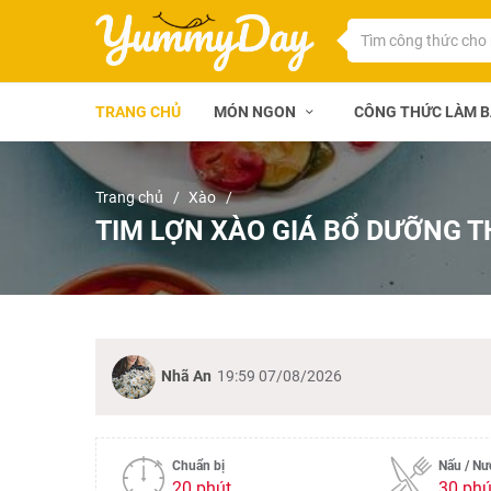
TRANG CHỦ
MÓN NGON
CÔNG THỨC LÀM 
Trang chủ
Xào
TIM LỢN XÀO GIÁ BỔ DƯỠNG T
Nhã An
19:59 07/08/2026
Chuẩn bị
Nấu / N
20 phút
30 phú