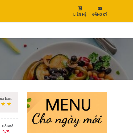
LIÊN HỆ
ĐĂNG KÝ
của bạn:
Độ khó
3/5