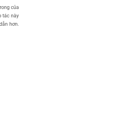
trong của
o tác này
 dẫn hơn.