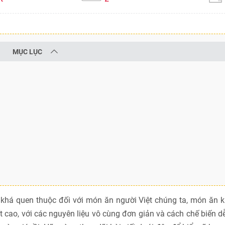
MỤC LỤC
há quen thuộc đối với món ăn người Việt chúng ta, món ăn k
ao, với các nguyên liệu vô cùng đơn giản và cách chế biến d