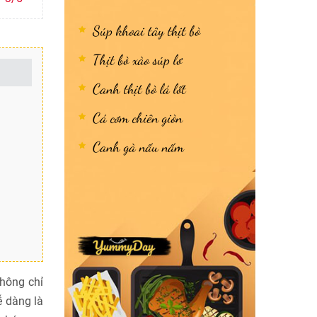
Súp khoai tây thịt bò
Thịt bò xào súp lơ
Canh thịt bò lá lốt
Cá cơm chiên giòn
Canh gà nấu nấm
hông chỉ
ễ dàng là