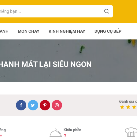
BÁNH
MÓN CHAY
KINH NGHIỆM HAY
DỤNG CỤ BẾP
HANH MÁT LẠI SIÊU NGON
Đánh giá 
ướng
Khẩu phần
t
2