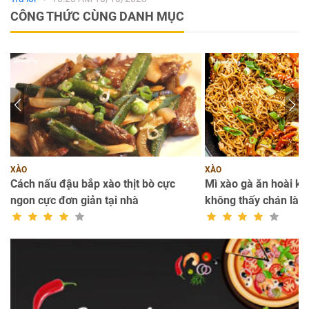
CÔNG THỨC CÙNG DANH MỤC
XÀO
XÀO
bổ
Cách nấu đậu bắp xào thịt bò cực
Mì xào gà ăn hoài k
ngon cực đơn giản tại nhà
không thấy chán là t