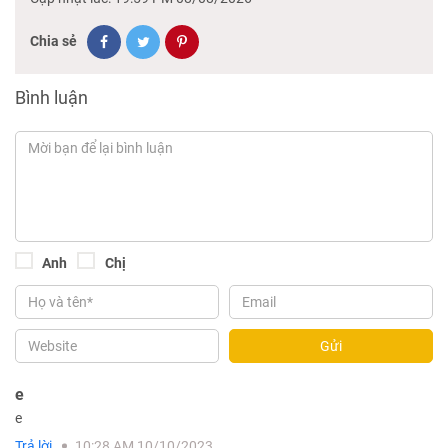
Chia sẻ
Bình luận
Anh
Chị
Gửi
e
e
Trả lời
10:28 AM 10/10/2023