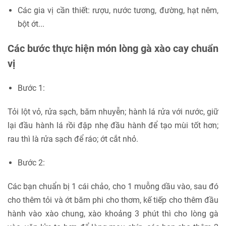
Các gia vị cần thiết: rượu, nước tương, đường, hạt nêm,
bột ớt...
Các bước thực hiện món lòng gà xào cay chuẩn
vị
Bước 1:
Tỏi lột vỏ, rửa sạch, băm nhuyễn; hành lá rửa với nước, giữ
lại đầu hành lá rồi đập nhẹ đầu hành để tạo mùi tốt hơn;
rau thì là rửa sạch để ráo; ớt cắt nhỏ.
Bước 2:
Các bạn chuẩn bị 1 cái chảo, cho 1 muỗng dầu vào, sau đó
cho thêm tỏi và ớt băm phi cho thơm, kế tiếp cho thêm đầu
hành vào xào chung, xào khoảng 3 phút thì cho lòng gà