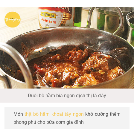
Đuôi bò hầm bia ngon địch thị là đây
Món
thịt bò hầm khoai tây ngon
khó cưỡng thêm
phong phú cho bữa cơm gia đình