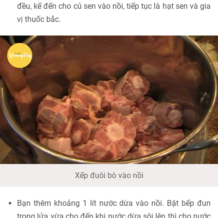
đều, kế đến cho củ sen vào nồi, tiếp tục là hạt sen và gia
vị thuốc bắc.
Xếp đuôi bò vào nồi
Bạn thêm khoảng 1 lít nước dừa vào nồi. Bật bếp đun
trong lửa vừa cho đến khi nước dừa sôi lên thì cho nước