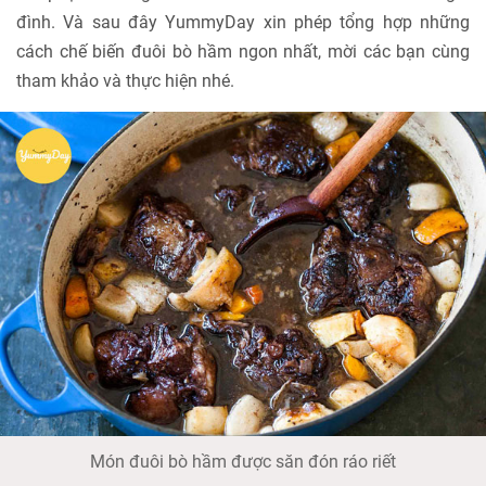
đình. Và sau đây YummyDay xin phép tổng hợp những
cách chế biến đuôi bò hầm ngon nhất, mời các bạn cùng
tham khảo và thực hiện nhé.
Món đuôi bò hầm được săn đón ráo riết