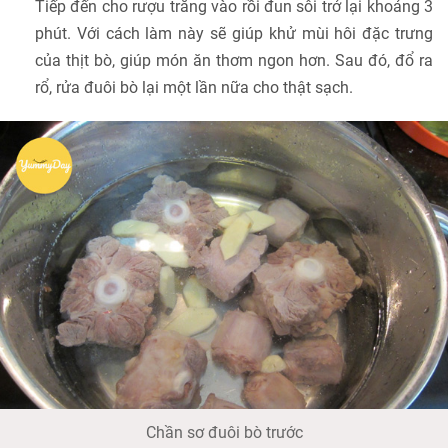
Tiếp đến cho rượu trắng vào rồi đun sôi trở lại khoảng 3
phút. Với cách làm này sẽ giúp khử mùi hôi đặc trưng
của thịt bò, giúp món ăn thơm ngon hơn. Sau đó, đổ ra
rổ, rửa đuôi bò lại một lần nữa cho thật sạch.
Chần sơ đuôi bò trước