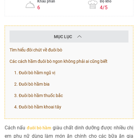
Khẩu phần
Độ khó
6
4/5
MỤC LỤC
Tìm hiểu đôi chút về đuôi bò
Các cách hầm đuôi bò ngon không phải ai cũng biết
1. Đuôi bò hầm ngũ vị
2. Đuôi bò hầm bia
3. Đuôi bò hầm thuốc bắc
4. Đuôi bò hầm khoai tây
Cách nấu
giàu chất dinh dưỡng được nhiều chị
đuôi bò hầm
em phụ nữ dùng làm món ăn chính cho các bữa ăn gia