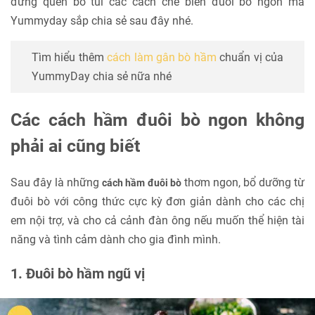
đừng quên bỏ túi các cách chế biến đuôi bò ngon mà
Yummyday sắp chia sẻ sau đây nhé.
Tìm hiểu thêm
cách làm gân bò hầm
chuẩn vị của
YummyDay chia sẻ nữa nhé
Các cách hầm đuôi bò ngon không
phải ai cũng biết
Sau đây là những
thơm ngon, bổ dưỡng từ
cách hầm đuôi bò
đuôi bò với công thức cực kỳ đơn giản dành cho các chị
em nội trợ, và cho cả cảnh đàn ông nếu muốn thể hiện tài
năng và tình cảm dành cho gia đình mình.
1. Đuôi bò hầm ngũ vị