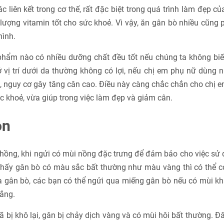
 liên kết trong cơ thế, rất đặc biệt trong quá trình làm đẹp củ
lượng vitamin tốt cho sức khoẻ. Vì vậy, ăn gân bò nhiều cũng
mình.
 phẩm nào có nhiều dưỡng chất đều tốt nếu chúng ta không bi
 vị trí dưới da thường không có lợi, nếu chị em phụ nữ dùng 
nguy cơ gây tăng cân cao. Điều này càng chắc chắn cho chị e
 khoẻ, vừa giúp trong việc làm đẹp và giảm cân.
on
 hồng, khi ngửi có mùi nồng đặc trưng để đảm bảo cho việc sử
thấy gân bò có màu sắc bất thường như màu vàng thì có thể c
a gân bò, các bạn có thể ngửi qua miếng gân bò nếu có mùi k
rắng.
bị khô lại, gân bị chảy dịch vàng và có mùi hôi bất thường. Đâ