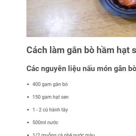
Cách làm gân bò hầm hạt 
Các nguyên liệu nấu món gân b
400 gam gân bò
150 gam hạt sen
1 - 2 củ hành tây
500ml nước
1/2 muỗng cà phê nước màu