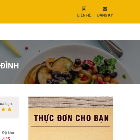
LIÊN HỆ
ĐĂNG KÝ
 ĐÌNH
của bạn:
Độ khó
4/5