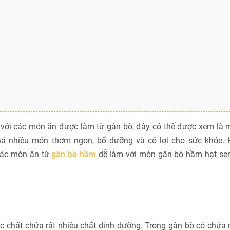
ạ với các món ăn được làm từ gân bò, đây có thể được xem là 
há nhiều món thơm ngon, bổ dưỡng và có lợi cho sức khỏe.
các món ăn từ
gân bò hầm
dễ làm với món gân bò hầm hạt sen
ực chất chứa rất nhiều chất dinh dưỡng. Trong gân bò có chứ