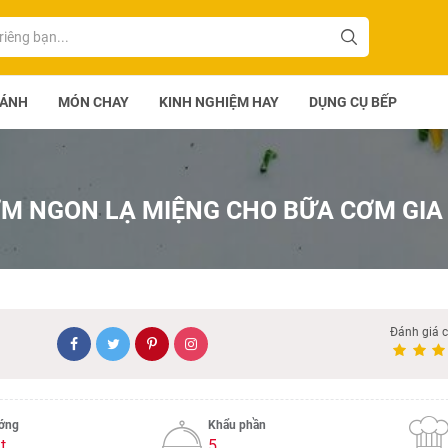
BÁNH
MÓN CHAY
KINH NGHIỆM HAY
DỤNG CỤ BẾP
M NGON LẠ MIỆNG CHO BỮA CƠM GIA
Đánh giá 
ướng
Khẩu phần
t
5