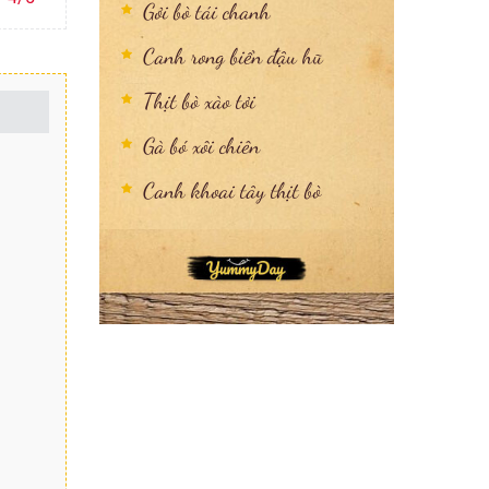
Gỏi bò tái chanh
Canh rong biển đậu hũ
Thịt bò xào tỏi
Gà bó xôi chiên
Canh khoai tây thịt bò