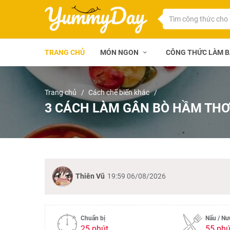
TRANG CHỦ
MÓN NGON
CÔNG THỨC LÀM 
Trang chủ
Cách chế biến khác
3 CÁCH LÀM GÂN BÒ HẦM THƠ
Thiên Vũ
19:59 06/08/2026
Chuẩn bị
Nấu / N
25 phút
55 phú