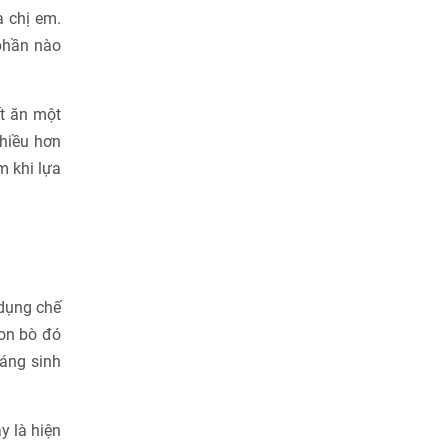
a chị em.
 phần nào
ết ăn một
nhiều hơn
m khi lựa
 dụng chế
on bò đó
háng sinh
y là hiện