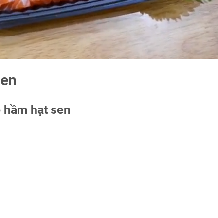
sen
ò hầm hạt sen