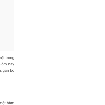
một trong
 Hôm nay
, gân bò
a một hàm