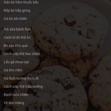
Gân bò hầm thuốc bắc
Bắp bò hấp gừng
Gà bó xôi chiên
Trà sữa bánh flan
Canh bí đỏ thịt bò
Bò xào khổ qua
Cách ướp thịt heo chien
Lẩu gà chua cay
Gà kho nấm
Cá đuối nướng muối ớt
Cách ướp thịt trâu nướng
Bạch tuộc chiên
Vịt kho măng