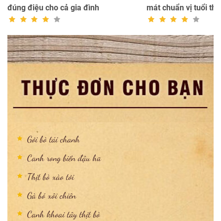
đúng điệu cho cả gia đình
mát chuẩn vị tuổi thơ
Gỏi bò tái chanh
Canh rong biển đậu hũ
Thịt bò xào tỏi
Gà bó xôi chiên
Canh khoai tây thịt bò