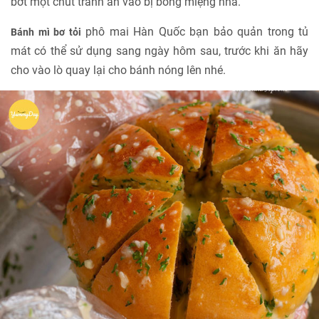
bớt một chút tránh ăn vào bị bỏng miệng nha.
phô mai Hàn Quốc bạn bảo quản trong tủ
Bánh mì bơ tỏi
mát có thể sử dụng sang ngày hôm sau, trước khi ăn hãy
cho vào lò quay lại cho bánh nóng lên nhé.