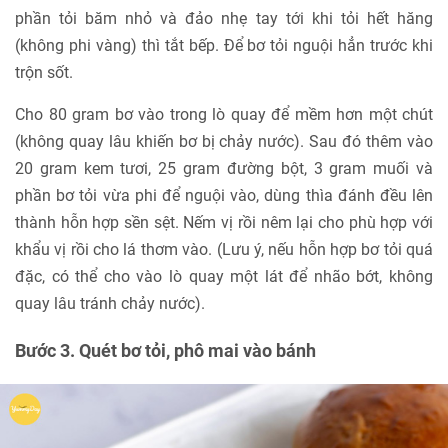
phần tỏi băm nhỏ và đảo nhẹ tay tới khi tỏi hết hăng
(không phi vàng) thì tắt bếp. Để bơ tỏi nguội hẳn trước khi
trộn sốt.
Cho 80 gram bơ vào trong lò quay để mềm hơn một chút
(không quay lâu khiến bơ bị chảy nước). Sau đó thêm vào
20 gram kem tươi, 25 gram đường bột, 3 gram muối và
phần bơ tỏi vừa phi để nguội vào, dùng thìa đánh đều lên
thành hỗn hợp sền sệt. Nếm vị rồi nêm lại cho phù hợp với
khẩu vị rồi cho lá thơm vào. (Lưu ý, nếu hỗn hợp bơ tỏi quá
đặc, có thể cho vào lò quay một lát để nhão bớt, không
quay lâu tránh chảy nước).
Bước 3. Quét bơ tỏi, phô mai vào bánh