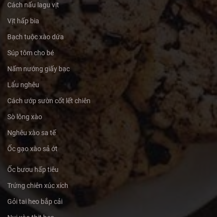
Cách nấu lagu vịt
Vịt hấp bia
Bạch tuộc xào dứa
Súp tôm cho bé
Nấm nướng giấy bạc
Lẩu nghêu
Cách ướp sườn cốt lết chiên
Sò lông xào
Nghêu xào sa tế
Ốc gạo xào sả ớt
Ốc bươu hấp tiêu
Trứng chiên xúc xích
Gỏi tai heo bắp cải