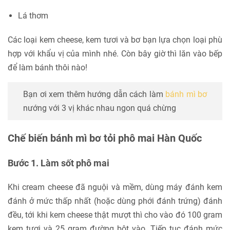
Lá thơm
Các loại kem cheese, kem tươi và bơ bạn lựa chọn loại phù
hợp với khẩu vị của mình nhé. Còn bây giờ thì lăn vào bếp
để làm bánh thôi nào!
Bạn ơi xem thêm hướng dẫn cách làm
bánh mì bơ
nướng với 3 vị khác nhau ngon quá chừng
Chế biến bánh mì bơ tỏi phô mai Hàn Quốc
Bước 1. Làm sốt phô mai
Khi cream cheese đã nguội và mềm, dùng máy đánh kem
đánh ở mức thấp nhất (hoặc dùng phới đánh trứng) đánh
đều, tới khi kem cheese thật mượt thì cho vào đó 100 gram
kem tươi và 25 gram đường bột vào. Tiếp tục đánh mức