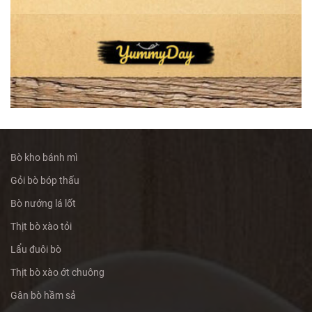
Bò kho bánh mì
Gỏi bò bóp thấu
Bò nướng lá lốt
Thịt bò xào tỏi
Lẩu đuôi bò
Thịt bò xào ớt chuông
Gân bò hầm sả