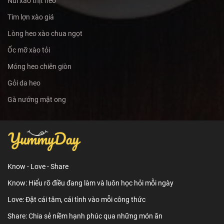
Nui xào thịt heo
Tim lợn xào giá
Lòng heo xào chua ngọt
Ốc mỡ xào tỏi
Móng heo chiên giòn
Gỏi da heo
Gà nướng mật ong
Know - Love - Share
Know: Hiểu rõ điều đang làm và luôn học hỏi mỗi ngày
Love: Đặt cái tâm, cái tình vào mỗi công thức
Share: Chia sẻ niềm hạnh phúc qua những món ăn