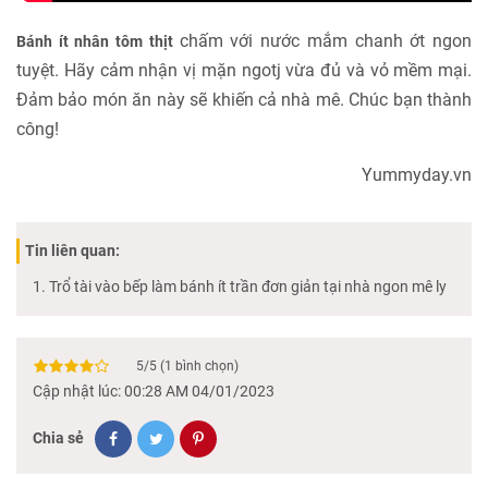
chấm với nước mắm chanh ớt ngon
Bánh ít nhân tôm thịt
tuyệt. Hãy cảm nhận vị mặn ngotj vừa đủ và vỏ mềm mại.
Đảm bảo món ăn này sẽ khiến cả nhà mê. Chúc bạn thành
công!
Yummyday.vn
Tin liên quan:
Trổ tài vào bếp làm bánh ít trần đơn giản tại nhà ngon mê ly
5
/
5
(
1
bình chọn)
Cập nhật lúc: 00:28 AM 04/01/2023
Chia sẻ