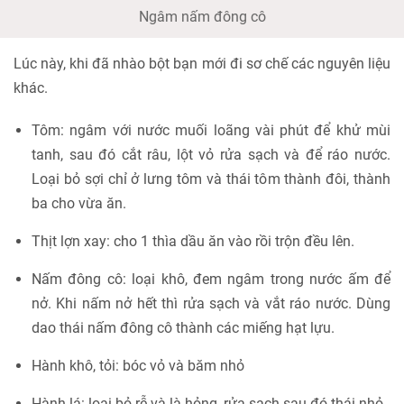
Ngâm nấm đông cô
Lúc này, khi đã nhào bột bạn mới đi sơ chế các nguyên liệu
khác.
Tôm: ngâm với nước muối loãng vài phút để khử mùi
tanh, sau đó cắt râu, lột vỏ rửa sạch và để ráo nước.
Loại bỏ sợi chỉ ở lưng tôm và thái tôm thành đôi, thành
ba cho vừa ăn.
Thịt lợn xay: cho 1 thìa dầu ăn vào rồi trộn đều lên.
Nấm đông cô: loại khô, đem ngâm trong nước ấm để
nở. Khi nấm nở hết thì rửa sạch và vắt ráo nước. Dùng
dao thái nấm đông cô thành các miếng hạt lựu.
Hành khô, tỏi: bóc vỏ và băm nhỏ
Hành lá: loại bỏ rễ và là hỏng, rửa sạch sau đó thái nhỏ.