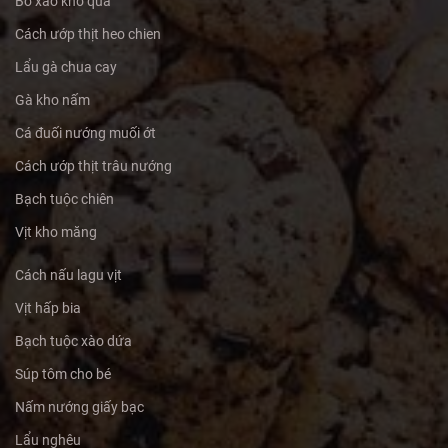
Bò xào khổ qua
Cách ướp thịt heo chien
Lẩu gà chua cay
Gà kho nấm
Cá đuối nướng muối ớt
Cách ướp thịt trâu nướng
Bạch tuộc chiên
Vịt kho măng
Cách nấu lagu vịt
Vịt hấp bia
Bạch tuộc xào dứa
Súp tôm cho bé
Nấm nướng giấy bạc
Lẩu nghêu