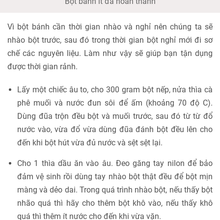
Bột bánh ít đã hoàn thành
Vì bột bánh cần thời gian nhào và nghỉ nên chúng ta sẽ
nhào bột trước, sau đó trong thời gian bột nghỉ mới đi sơ
chế các nguyên liệu. Làm như vậy sẽ giúp bạn tận dụng
được thời gian rảnh.
Lấy một chiếc âu to, cho 300 gram bột nếp, nửa thìa cà
phê muối và nước đun sôi để ấm (khoảng 70 độ C).
Dùng đũa trộn đều bột và muối trước, sau đó từ từ đổ
nước vào, vừa đổ vừa dùng đũa đánh bột đều lên cho
đến khi bột hút vừa đủ nước và sệt sệt lại.
Cho 1 thìa dầu ăn vào âu. Đeo găng tay nilon để bảo
đảm vệ sinh rồi dùng tay nhào bột thật đều để bột mịn
màng và dẻo dai. Trong quá trình nhào bột, nếu thấy bột
nhão quá thì hãy cho thêm bột khô vào, nếu thấy khô
quá thì thêm ít nước cho đến khi vừa vặn.