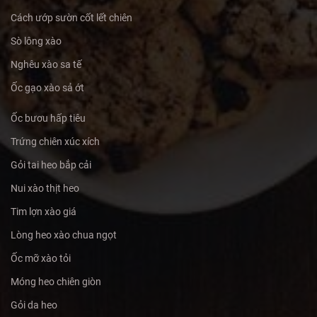
Cách ướp sườn cốt lết chiên
Sò lông xào
Nghêu xào sa tế
Ốc gạo xào sả ớt
Ốc bươu hấp tiêu
Trứng chiên xúc xích
Gỏi tai heo bắp cải
Nui xào thịt heo
Tim lợn xào giá
Lòng heo xào chua ngọt
Ốc mỡ xào tỏi
Móng heo chiên giòn
Gỏi da heo