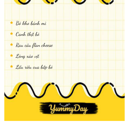
Bò kho bánh mì
Canh thịt bò
Rau câu flan cheese
Lòng xào vịt
Lẩu riêu cua bắp bò