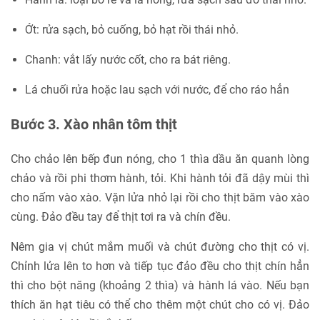
Ớt: rửa sạch, bỏ cuống, bỏ hạt rồi thái nhỏ.
Chanh: vắt lấy nước cốt, cho ra bát riêng.
Lá chuối rửa hoặc lau sạch với nước, để cho ráo hẳn
Bước 3. Xào nhân tôm thịt
Cho chảo lên bếp đun nóng, cho 1 thìa dầu ăn quanh lòng
chảo và rồi phi thơm hành, tỏi. Khi hành tỏi đã dậy mùi thì
cho nấm vào xào. Vặn lửa nhỏ lại rồi cho thịt băm vào xào
cùng. Đảo đều tay để thịt tơi ra và chín đều.
Nêm gia vị chút mắm muối và chút đường cho thịt có vị.
Chỉnh lửa lên to hơn và tiếp tục đảo đều cho thịt chín hẳn
thì cho bột năng (khoảng 2 thìa) và hành lá vào. Nếu bạn
thích ăn hạt tiêu có thể cho thêm một chút cho có vị. Đảo