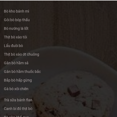
Bò kho bánh mì
Gỏi bò bóp thấu
Bò nướng lá lốt
Thịt bò xào tỏi
Lẩu đuôi bò
Thịt bò xào ớt chuông
Gân bò hầm sả
Gân bò hầm thuốc bắc
Bắp bò hấp gừng
Gà bó xôi chiên
Trà sữa bánh flan
Canh bí đỏ thịt bò