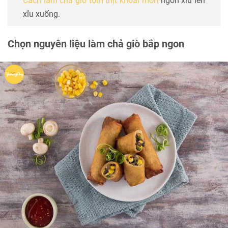
Cách làm chả giò tôm thịt khoai môn
ngon xỉu lên
xỉu xuống.
Chọn nguyên liệu làm chả giò bắp ngon