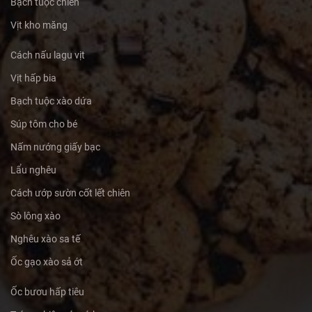
Bạch tuộc chiên
Vịt kho măng
Cách nấu lagu vịt
Vịt hấp bia
Bạch tuộc xào dứa
Súp tôm cho bé
Nấm nướng giấy bạc
Lẩu nghêu
Cách ướp sườn cốt lết chiên
Sò lông xào
Nghêu xào sa tế
Ốc gạo xào sả ớt
Ốc bươu hấp tiêu