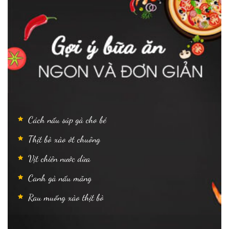
Cách nấu súp gà cho bé
Thịt bò xào ớt chuông
Vịt chiên nước dừa
Canh gà nấu măng
Rau muống xào thịt bò