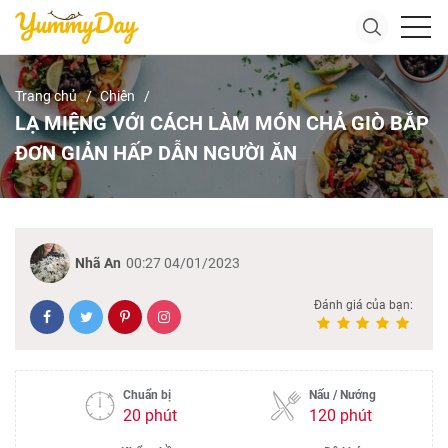
Trang chủ
Chiên
LẠ MIỆNG VỚI CÁCH LÀM MÓN CHẢ GIÒ BẮP
ĐƠN GIẢN HẤP DẪN NGƯỜI ĂN
Nhã An
00:27 04/01/2023
Đánh giá của bạn:
Chuẩn bị
Nấu / Nướng
20 phút
120 phút