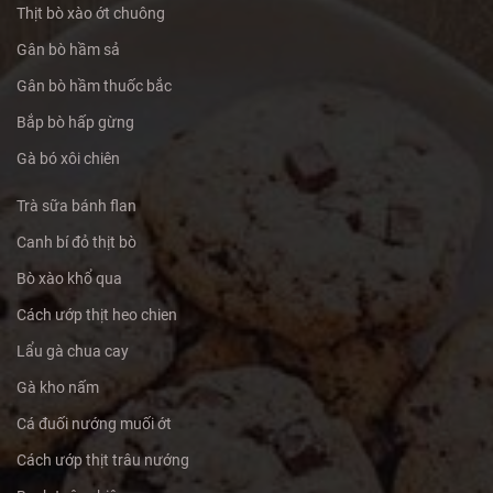
Thịt bò xào ớt chuông
Gân bò hầm sả
Gân bò hầm thuốc bắc
Bắp bò hấp gừng
Gà bó xôi chiên
Trà sữa bánh flan
Canh bí đỏ thịt bò
Bò xào khổ qua
Cách ướp thịt heo chien
Lẩu gà chua cay
Gà kho nấm
Cá đuối nướng muối ớt
Cách ướp thịt trâu nướng