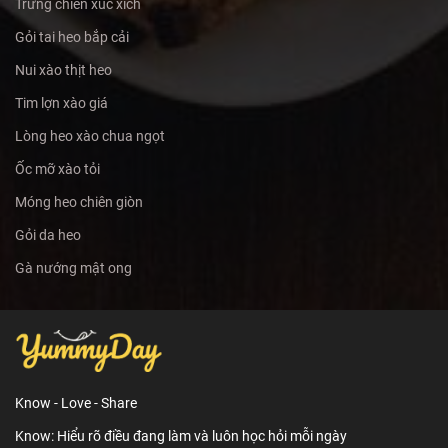
Trứng chiên xúc xích
Gỏi tai heo bắp cải
Nui xào thịt heo
Tim lợn xào giá
Lòng heo xào chua ngọt
Ốc mỡ xào tỏi
Móng heo chiên giòn
Gỏi da heo
Gà nướng mật ong
Know - Love - Share
Know: Hiểu rõ điều đang làm và luôn học hỏi mỗi ngày