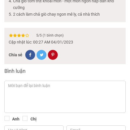
Chả giò tôm thịt khoai môn - một món ngon hấp dẫn khó
cưỡng
2 cách làm chả giò chay ngon mê ly, cả nhà thích
5
/
5
(
1
bình chọn)
Cập nhật lúc: 00:27 AM 04/01/2023
Chia sẻ
Bình luận
Anh
Chị