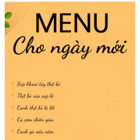
Súp khoai tây thịt bò
Thịt bò xào súp lơ
Canh thịt bò lá lốt
Cá cơm chiên giòn
Canh gà nấu nấm