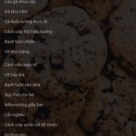
Lẩu gà chua cay
Gà kho nấm
Cá đuối nướng muối ớt
Cách ướp thịt trâu nướng
Bạch tuộc chiên
Vịt kho măng
Cách nấu lagu vịt
Vịt hấp bia
Bạch tuộc xào dứa
Súp tôm cho bé
Nấm nướng giấy bạc
Lẩu nghêu
Cách ướp sườn cốt lết chiên
Sò lông xào