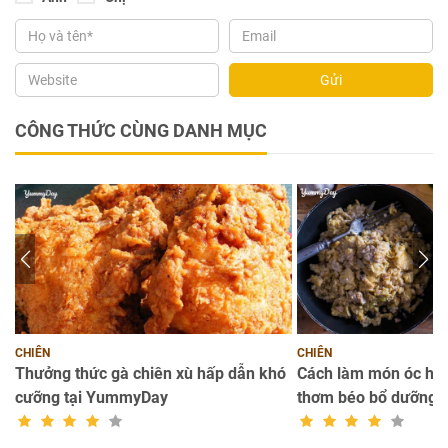
Gửi
CÔNG THỨC CÙNG DANH MỤC
CHIÊN
CHIÊN
Thưởng thức gà chiên xù hấp dẫn khó
Cách làm món óc heo
cưỡng tại YummyDay
thơm béo bổ dưỡng c