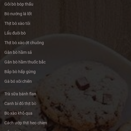
Gỏi bò bóp thấu
Bò nướng lá lốt
Thịt bò xào tỏi
Lẩu đuôi bò
Thịt bò xào ớt chuông
Gân bò hầm sả
Gân bò hầm thuốc bắc
Bắp bò hấp gừng
Gà bó xôi chiên
Trà sữa bánh flan
Canh bí đỏ thịt bò
Bò xào khổ qua
Cách ướp thịt heo chien