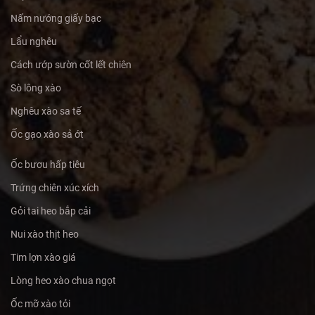
Nấm nướng giấy bạc
Lẩu nghêu
Cách ướp sườn cốt lết chiên
Sò lông xào
Nghêu xào sa tế
Ốc gạo xào sả ớt
Ốc bươu hấp tiêu
Trứng chiên xúc xích
Gỏi tai heo bắp cải
Nui xào thịt heo
Tim lợn xào giá
Lòng heo xào chua ngọt
Ốc mỡ xào tỏi