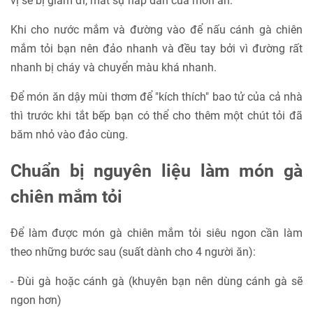
vị sẽ bị giảm đi, mất sự hấp dẫn của món ăn.
Khi cho nước mắm và đường vào để nấu cánh gà chiên
mắm tỏi bạn nên đảo nhanh và đều tay bởi vì đường rất
nhanh bị cháy và chuyển màu khá nhanh.
Để món ăn dậy mùi thơm để "kích thích" bao tử của cả nhà
thì trước khi tắt bếp bạn có thể cho thêm một chút tỏi đã
băm nhỏ vào đảo cùng.
Chuẩn bị nguyên liệu làm món gà
chiên mắm tỏi
Để làm được món gà chiên mắm tỏi siêu ngon cần làm
theo những bước sau (suất dành cho 4 người ăn):
- Đùi gà hoặc cánh gà (khuyên bạn nên dùng cánh gà sẽ
ngon hơn)