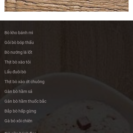
Bò kho bánh mì
Gỏi bò bóp thấu
Bò nướng lá lốt
Thịt bò xào tỏi
Lẩu đuôi bò
Thịt bò xào ớt chuông
Gân bò hầm sả
Gân bò hầm thuốc bắc
Bắp bò hấp gừng
Gà bó xôi chiên