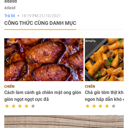
adasd
ádasd
Trả lời
18:19 PM 21/10/2021
CÔNG THỨC CÙNG DANH MỤC
CHIÊN
CHIÊN
Cách làm cánh gà chiên mật ong giòn
Chả giò tôm thịt kho
giòn ngọt ngọt cực đã
ngon hấp dẫn khó c