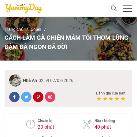
Trang chủ
Chiên
CÁCH LÀM GÀ CHIÊN MẮM TỎI THƠM LỪNG
ĐẬM ĐÀ NGON ĐÃ ĐỜI
Nhã An
02:59 07/08/2026
Đánh giá của bạn:
Chuẩn bị
Nấu / Nướng
20 phút
40 phút