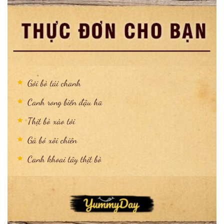
Gỏi bò tái chanh
Canh rong biển đậu hũ
Thịt bò xào tỏi
Gà bó xôi chiên
Canh khoai tây thịt bò