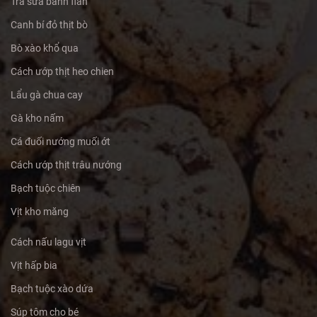
Trà sữa bánh flan
Canh bí đỏ thịt bò
Bò xào khổ qua
Cách ướp thịt heo chien
Lẩu gà chua cay
Gà kho nấm
Cá đuối nướng muối ớt
Cách ướp thịt trâu nướng
Bạch tuộc chiên
Vịt kho măng
Cách nấu lagu vịt
Vịt hấp bia
Bạch tuộc xào dứa
Súp tôm cho bé