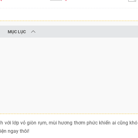
MỤC LỤC
nh với lớp vỏ giòn rụm, mùi hương thơm phức khiến ai cũng kh
ện ngay thôi!