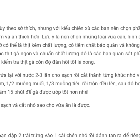
ùy theo sở thích, nhưng với kiểu chiên xù các bạn nên chọn ph
m và ăn thích hơn. Lưu ý là nên chọn những loại vừa cân, hình
 có thể là thịt kém chất lượng, có tiêm chất bảo quản và không
c thịt gà ngon và chuẩn chất lượng đó là các bạn quan sát p
iểm tra thịt gà còn độ đàn hồi tốt là xong.
ửa lại với nước 2-3 lần cho sạch rồi cắt thành từng khúc nhỏ v
m, 1/2 muỗng muối, 1/3 muỗng tiêu rồi trộn đều lên, sau đó b
ầm 15 phút để gà được ướp tốt hơn nhé!
a sạch và cắt nhỏ sao cho vừa ăn là được.
ạn đập 2 trái trứng vào 1 cái chén nhỏ rồi đánh tan ra để riêng