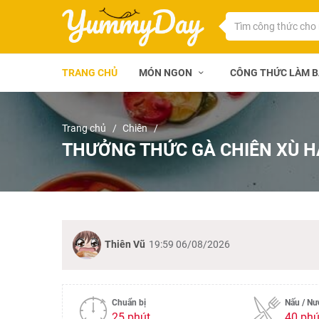
TRANG CHỦ
MÓN NGON
CÔNG THỨC LÀM 
Trang chủ
Chiên
THƯỞNG THỨC GÀ CHIÊN XÙ 
Thiên Vũ
19:59 06/08/2026
Chuẩn bị
Nấu / N
25 phút
40 phú