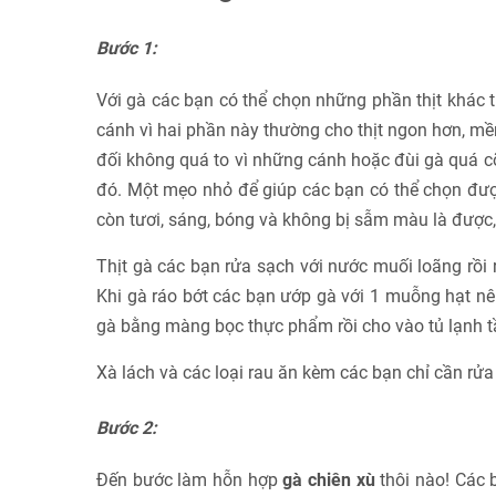
Bước 1:
Với gà các bạn có thể chọn những phần thịt khác t
cánh vì hai phần này thường cho thịt ngon hơn, mề
đối không quá to vì những cánh hoặc đùi gà quá cỡ
đó. Một mẹo nhỏ để giúp các bạn có thể chọn đượ
còn tươi, sáng, bóng và không bị sẫm màu là được, k
Thịt gà các bạn rửa sạch với nước muối loãng rồi r
Khi gà ráo bớt các bạn ướp gà với 1 muỗng hạt nê
gà bằng màng bọc thực phẩm rồi cho vào tủ lạnh t
Xà lách và các loại rau ăn kèm các bạn chỉ cần rử
Bước 2:
Đến bước làm hỗn hợp
gà chiên xù
thôi nào! Các b