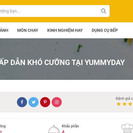
BÁNH
MÓN CHAY
KINH NGHIỆM HAY
DỤNG CỤ BẾP
HẤP DẪN KHÓ CƯỠNG TẠI YUMMYDAY
Đánh giá 
ướng
Khẩu phần
t
4