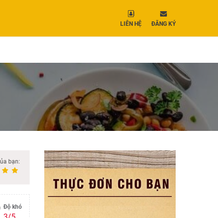
LIÊN HỆ
ĐĂNG KÝ
của bạn:
Độ khó
3/5