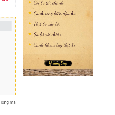
Gỏi bò tái chanh
Canh rong biển đậu hũ
Thịt bò xào tỏi
Gà bó xôi chiên
Canh khoai tây thịt bò
ó lòng mà