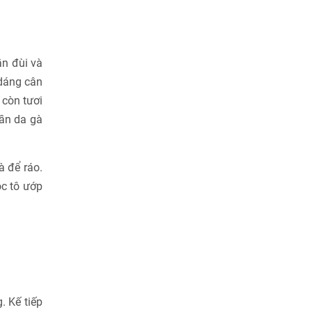
ần đùi và
 dáng cân
 còn tươi
hần da gà
à để ráo.
ọc tô ướp
. Kế tiếp