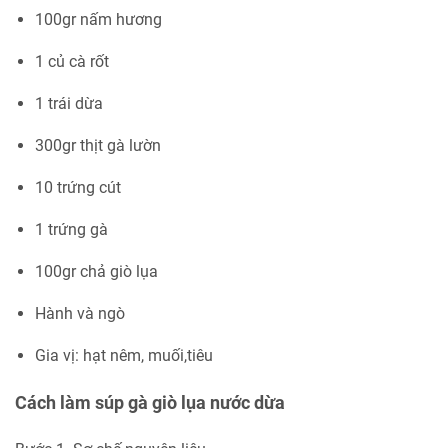
100gr nấm hương
1 củ cà rốt
1 trái dừa
300gr thịt gà lườn
10 trứng cút
1 trứng gà
100gr chả giò lụa
Hành và ngò
Gia vị: hạt nêm, muối,tiêu
Cách làm súp gà giò lụa nước dừa