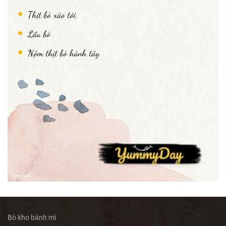
Thịt bò xào tỏi
Lẩu bò
Nộm thịt bò hành tây
Bò kho bánh mì