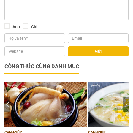
Anh
Chị
Gửi
CÔNG THỨC CÙNG DANH MỤC
CANH/SÚP
CANH/SÚP