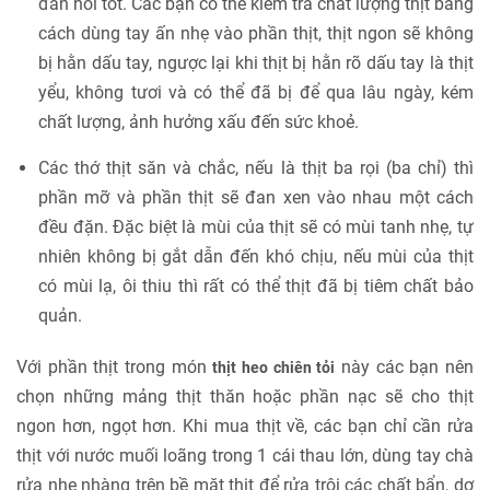
đàn hồi tốt. Các bạn có thể kiểm tra chất lượng thịt bằng
cách dùng tay ấn nhẹ vào phần thịt, thịt ngon sẽ không
bị hằn dấu tay, ngược lại khi thịt bị hằn rõ dấu tay là thịt
yểu, không tươi và có thể đã bị để qua lâu ngày, kém
chất lượng, ảnh hưởng xấu đến sức khoẻ.
Các thớ thịt săn và chắc, nếu là thịt ba rọi (ba chỉ) thì
phần mỡ và phần thịt sẽ đan xen vào nhau một cách
đều đặn. Đặc biệt là mùi của thịt sẽ có mùi tanh nhẹ, tự
nhiên không bị gắt dẫn đến khó chịu, nếu mùi của thịt
có mùi lạ, ôi thiu thì rất có thể thịt đã bị tiêm chất bảo
quản.
Với phần thịt trong món
này các bạn nên
thịt heo chiên tỏi
chọn những mảng thịt thăn hoặc phần nạc sẽ cho thịt
ngon hơn, ngọt hơn. Khi mua thịt về, các bạn chỉ cần rửa
thịt với nước muối loãng trong 1 cái thau lớn, dùng tay chà
rửa nhẹ nhàng trên bề mặt thịt để rửa trôi các chất bẩn, dơ