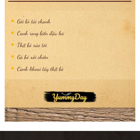
Gỏi bò tái chanh
Canh rong biển đậu hũ
Thịt bò xào tỏi
Gà bó xôi chiên
Canh khoai tây thịt bò