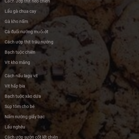
Cách ướp thịt heo chien
Lẩu gà chua cay
Gà kho nấm
Cá đuối nướng muối ớt
Cách ướp thịt trâu nướng
Bạch tuộc chiên
Vịt kho măng
Cách nấu lagu vịt
Vịt hấp bia
Bạch tuộc xào dứa
Súp tôm cho bé
Nấm nướng giấy bạc
Lẩu nghêu
Cách ướp sườn cốt lết chiên