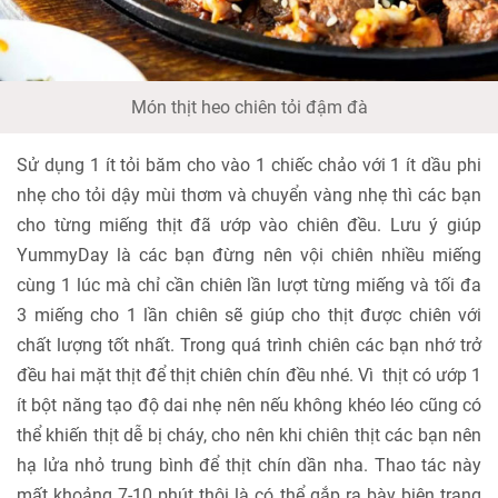
Món thịt heo chiên tỏi đậm đà
Sử dụng 1 ít tỏi băm cho vào 1 chiếc chảo với 1 ít dầu phi
nhẹ cho tỏi dậy mùi thơm và chuyển vàng nhẹ thì các bạn
cho từng miếng thịt đã ướp vào chiên đều. Lưu ý giúp
YummyDay là các bạn đừng nên vội chiên nhiều miếng
cùng 1 lúc mà chỉ cần chiên lần lượt từng miếng và tối đa
3 miếng cho 1 lần chiên sẽ giúp cho thịt được chiên với
chất lượng tốt nhất. Trong quá trình chiên các bạn nhớ trở
đều hai mặt thịt để thịt chiên chín đều nhé. Vì thịt có ướp 1
ít bột năng tạo độ dai nhẹ nên nếu không khéo léo cũng có
thể khiến thịt dễ bị cháy, cho nên khi chiên thịt các bạn nên
hạ lửa nhỏ trung bình để thịt chín dần nha. Thao tác này
mất khoảng 7-10 phút thôi là có thể gắp ra bày biện trang