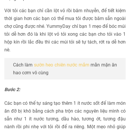
Với tỏi các bạn chỉ cần lột vỏ rồi băm nhuyễn, để tiết kiệm
thời gian hơn các bạn có thể mua tỏi được băm sẵn ngoài
chợ cũng được nhé. YummyDay chỉ bạn 1 mẹo để bóc múi
tỏi dễ hơn đó là khi lột vỏ tỏi xong các bạn cho tỏi vào 1
hộp kín rồi lắc đều thì các múi tỏi sẽ tự tách, rớt ra dễ hơn
nè.
Cách làm
sườn heo chiên nước mắm
mằn mặn ăn
hao cơm vô cùng
Bước 2:
Các bạn có thể tự sáng tạo thêm 1 ít nước sốt để làm món
ăn đỡ bị khô bằng cách pha trộn các nguyên liệu mình có
sẵn như 1 ít nước tương, dầu hào, tương ớt, tương đậu
nành rồi phi nhẹ với tỏi rồi để ra riêng. Một mẹo nhỏ giúp