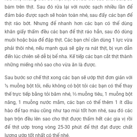
bám trên thịt. Sau đó rửa lại với nước sạch nhiều lần để
đảm bảo được sạch sẽ hoàn toàn nhé, sau đấy các bạn để
thịt ráo bớt. Nhưng để nhanh hơn các bạn có thể dùng
khăn giấy thấm đều các bạn để thịt ráo hẳn, sau đó dùng
muôi hoặc búa để đập thịt. Các bạn chỉ cần dùng 1 lực vừa
phải thôi nhé, nếu mạnh quá sẽ gây ra nát thịt, bị vụn dẫn
đến lúc chiên sẽ dễ bị bể nha. Kế tiếp các bạn cắt thịt thành
những miếng nhỏ sao cho vừa ăn là được.
Sau bước sơ chế thịt xong các bạn sẽ ướp thịt đơn giản với
½ muỗng bột tỏi, nếu không có bột tỏi các bạn có thể thay
thế trực tiếp bằng tỏi băm nhé, ⅓ muỗng tiêu, 1 muỗng bột
năng, 1 muỗng nước mắm, các bạn có thể thêm 1 ít dầu
hào để tạo màu cũng như tạo mùi tốt hơn nhé, sau đó các
bạn trộn đều lên sao cho thịt được thấm hết các gia vị rồi
để thịt ướp trong vòng 25-30 phút để thịt đạt được chất
lượng ướp tốt nhất có thể nhé.