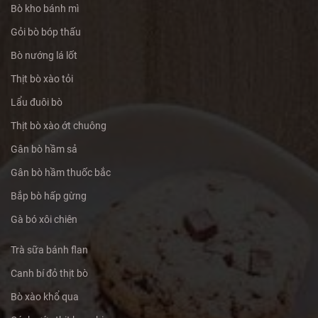
Bò kho bánh mì
Gỏi bò bóp thấu
Bò nướng lá lốt
Thịt bò xào tỏi
Lẩu đuôi bò
Thịt bò xào ớt chuông
Gân bò hầm sả
Gân bò hầm thuốc bắc
Bắp bò hấp gừng
Gà bó xôi chiên
Trà sữa bánh flan
Canh bí đỏ thịt bò
Bò xào khổ qua