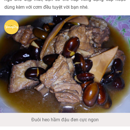
dùng kèm với cơm đều tuyệt vời bạn nhé.
Đuôi heo hầm đậu đen cực ngon