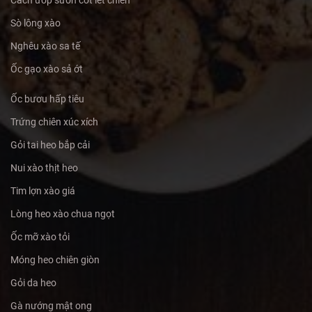
Cách ướp sườn cốt lết chiên
Sò lông xào
Nghêu xào sa tế
Ốc gạo xào sả ớt
Ốc bươu hấp tiêu
Trứng chiên xúc xích
Gỏi tai heo bắp cải
Nui xào thịt heo
Tim lợn xào giá
Lòng heo xào chua ngọt
Ốc mỡ xào tỏi
Móng heo chiên giòn
Gỏi da heo
Gà nướng mật ong