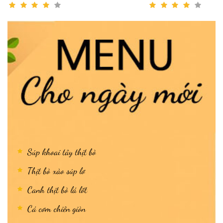
Súp khoai tây thịt bò
Thịt bò xào súp lơ
Canh thịt bò lá lốt
Cá cơm chiên giòn