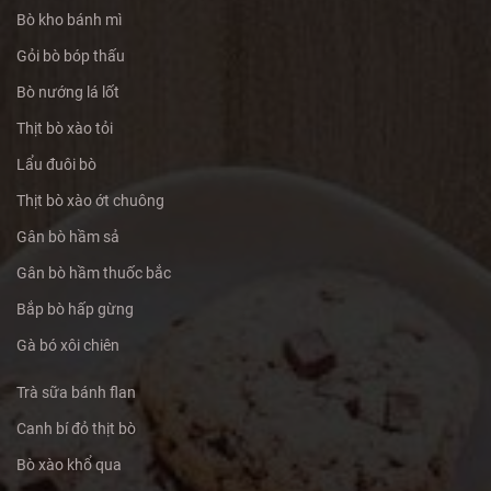
Bò kho bánh mì
Gỏi bò bóp thấu
Bò nướng lá lốt
Thịt bò xào tỏi
Lẩu đuôi bò
Thịt bò xào ớt chuông
Gân bò hầm sả
Gân bò hầm thuốc bắc
Bắp bò hấp gừng
Gà bó xôi chiên
Trà sữa bánh flan
Canh bí đỏ thịt bò
Bò xào khổ qua