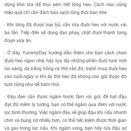
dùng khò lửa để thui xém hết lông heo. Cách nào cũng
hiệu quả chỉ cần đảm bảo sạch lông thôi bạn nhé.
- Khi lông đã được loại bỏ, cần rửa đuôi heo với nước vài
ba lần. Tiếp đến sẽ dùng dao phay, chặt đuôi thành từng
đoạn vừa ăn.
- Ở đây, YummyDay hướng dẫn thêm cho bạn cách chọn
đuôi heo ngon nhé, hãy lựa lấy những phần đuôi tươi mới
lúc sáng, da trắng hồng và thịt vẫn đỏ, tránh mua đuôi heo
vào cuối ngày vì khi ấy thịt heo đã không còn giữ được độ
tươi cũng như dễ bám mùi.
- Đậu đen cần được ngâm trước tầm vài giờ, để hạt đậu
đạt độ mềm lý tưởng, bạn có thể ngâm qua đêm với nước
lọc bình thường. Việc ngâm đậu sẽ giúp đậu khi nấu nhanh
chín và bung nở nhiều hơn, có thể tiếc kiệm được thời gian
và gas trong lúc nấu. Khi ngâm xong, bạn hãy rửa đậu sơ