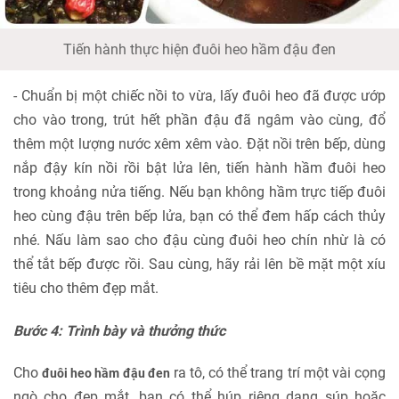
Tiến hành thực hiện đuôi heo hầm đậu đen
- Chuẩn bị một chiếc nồi to vừa, lấy đuôi heo đã được ướp
cho vào trong, trút hết phần đậu đã ngâm vào cùng, đổ
thêm một lượng nước xêm xêm vào. Đặt nồi trên bếp, dùng
nắp đậy kín nồi rồi bật lửa lên, tiến hành hầm đuôi heo
trong khoảng nửa tiếng. Nếu bạn không hầm trực tiếp đuôi
heo cùng đậu trên bếp lửa, bạn có thể đem hấp cách thủy
nhé. Nấu làm sao cho đậu cùng đuôi heo chín nhừ là có
thể tắt bếp được rồi. Sau cùng, hãy rải lên bề mặt một xíu
tiêu cho thêm đẹp mắt.
Bước 4: Trình bày và thưởng thức
Cho
ra tô, có thể trang trí một vài cọng
đuôi heo hầm đậu đen
ngò cho đẹp mắt, bạn có thể húp riêng dạng súp hoặc