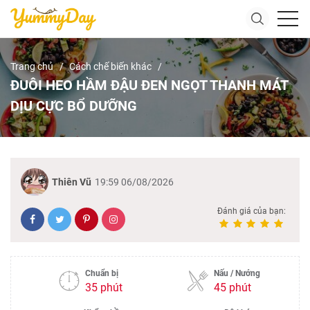
Trang chủ
Cách chế biến khác
ĐUÔI HEO HẦM ĐẬU ĐEN NGỌT THANH MÁT
DỊU CỰC BỔ DƯỠNG
Thiên Vũ
19:59 06/08/2026
Đánh giá của bạn:
Chuẩn bị
Nấu / Nướng
35 phút
45 phút