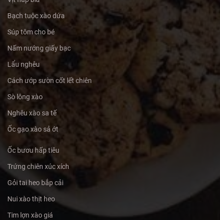
Bạch tuộc xào dứa
Súp tôm cho bé
Nấm nướng giấy bạc
Lẩu nghêu
Cách ướp sườn cốt lết chiên
Sò lông xào
Nghêu xào sa tế
Ốc gạo xào sả ớt
Ốc bươu hấp tiêu
Trứng chiên xúc xích
Gỏi tai heo bắp cải
Nui xào thịt heo
Tim lợn xào giá