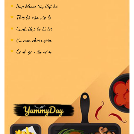
Súp khoai tây thịt bò
Thịt bò xào súp lơ
Canh thịt bò lá lốt
Cá cơm chiên giòn
Canh gà nấu nấm