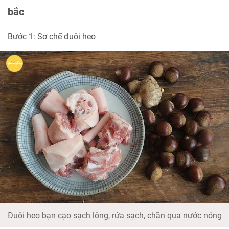
bắc
Bước 1: Sơ chế đuôi heo
Đuôi heo bạn cạo sạch lông, rửa sạch, chần qua nước nóng