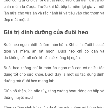
Cuối cùng ta cho cà rốt đã cắt khúc vào, đun đến khi cà rốt
chín mềm là được. Trước khi tắt bếp ta nêm lại gia vị một
lần nữa cho vừa ăn và rắc hành lá và tiêu vào cho thơm và
đẹp mắt một tí.
Giá trị dinh dưỡng của đuôi heo
Đuôi heo ngon nhất là làm món hầm. Khi chín, đuôi heo sẽ
giòn và mềm, ăn rất ngon. Đuôi heo chỉ có gân và
da không có mỡ nên khi ăn sẽ không bị ngán.
Đuôi heo không chỉ là món ăn ngon mà còn có nhiều tác
dụng tốt cho sức khỏe. Dưới đây là một số tác dụng dinh
dưỡng mà đuôi heo mang lại:
Giúp bổ thận, ích não tủy, tăng cường hoạt động cơ bắp và
thông huyết mạch.
Tăng cường sinh lực, giúp da được mịn màng và hồng hào.