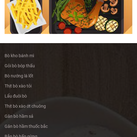
Bò kho bánh mì
Gỏi bò bóp thấu
Bò nướng lá lốt
Thịt bò xào tỏi
Lẩu đuôi bò
Thịt bò xào ớt chuông
Gân bò hầm sả
Gân bò hầm thuốc bắc
Bắp bò hấp gừng