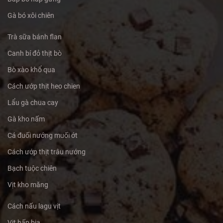
Gà bó xôi chiên
Trà sữa bánh flan
Canh bí đỏ thịt bò
Bò xào khổ qua
Cách ướp thịt heo chien
Lẩu gà chua cay
Gà kho nấm
Cá đuối nướng muối ớt
Cách ướp thịt trâu nướng
Bạch tuộc chiên
Vịt kho măng
Cách nấu lagu vịt
Vịt hấp bia