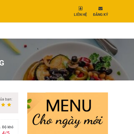
LIÊN HỆ
ĐĂNG KÝ
G
của bạn:
Độ khó
4/5