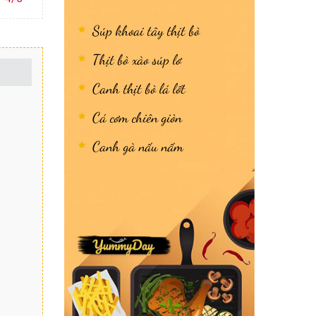
Súp khoai tây thịt bò
Thịt bò xào súp lơ
Canh thịt bò lá lốt
Cá cơm chiên giòn
Canh gà nấu nấm