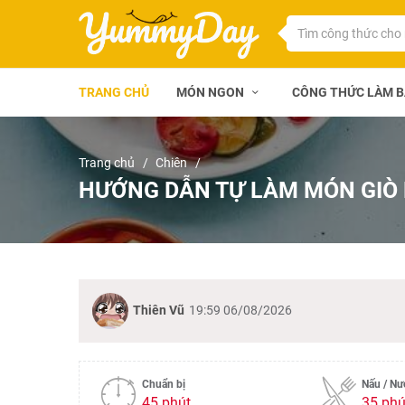
TRANG CHỦ
MÓN NGON
CÔNG THỨC LÀM 
Trang chủ
Chiên
HƯỚNG DẪN TỰ LÀM MÓN GIÒ 
Thiên Vũ
19:59 06/08/2026
Chuẩn bị
Nấu / N
45 phút
35 phú