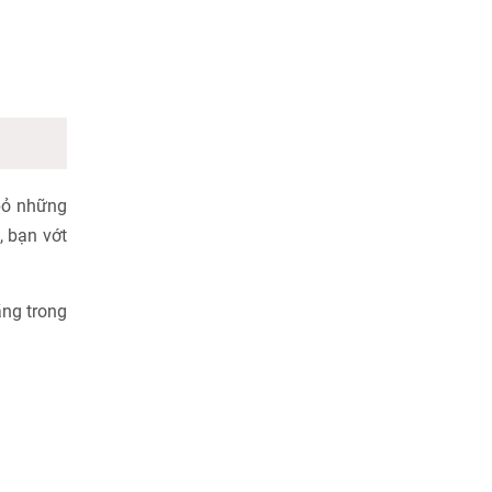
 bỏ những
, bạn vớt
ãng trong