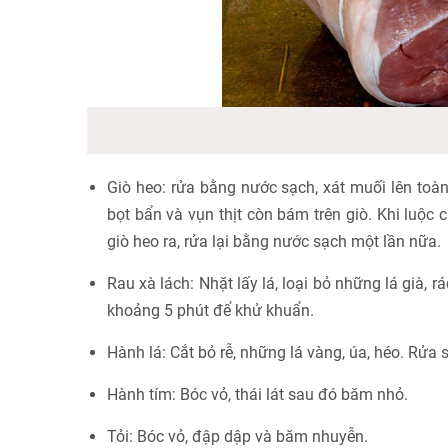
Giò heo: rửa bằng nước sạch, xát muối lên toà
bọt bẩn và vụn thịt còn bám trên giò. Khi luộc
giò heo ra, rửa lại bằng nước sạch một lần nữa.
Rau xà lách: Nhặt lấy lá, loại bỏ những lá già,
khoảng 5 phút để khử khuẩn.
Hành lá: Cắt bỏ rễ, những lá vàng, úa, héo. Rửa s
Hành tím: Bóc vỏ, thái lát sau đó băm nhỏ.
Tỏi: Bóc vỏ, đập dập và băm nhuyễn.