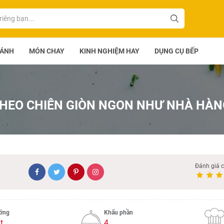
BÁNH
MÓN CHAY
KINH NGHIỆM HAY
DỤNG CỤ BẾP
HEO CHIÊN GIÒN NGON NHƯ NHÀ HÀN
Đánh giá 
ướng
Khẩu phần
t
4