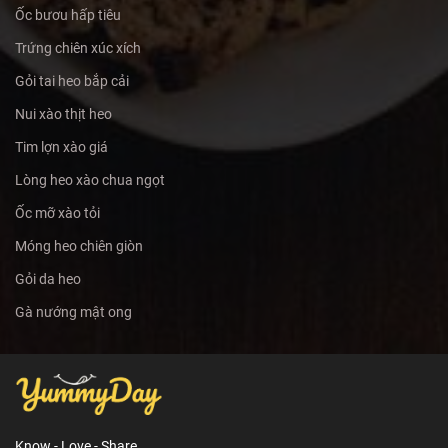
Ốc bươu hấp tiêu
Trứng chiên xúc xích
Gỏi tai heo bắp cải
Nui xào thịt heo
Tim lợn xào giá
Lòng heo xào chua ngọt
Ốc mỡ xào tỏi
Móng heo chiên giòn
Gỏi da heo
Gà nướng mật ong
Know - Love - Share