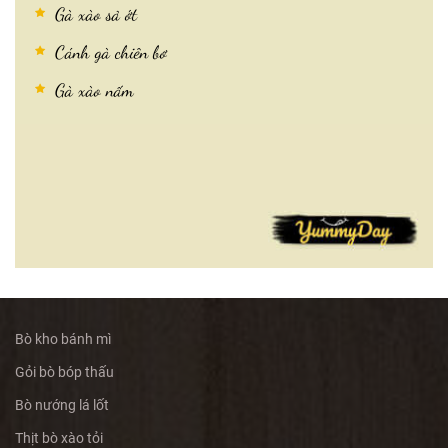
Gà xào sả ớt
Cánh gà chiên bơ
Gà xào nấm
Bò kho bánh mì
Gỏi bò bóp thấu
Bò nướng lá lốt
Thịt bò xào tỏi