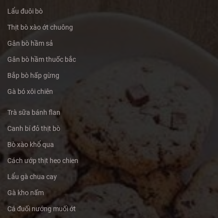
Lẩu đuôi bò
Thịt bò xào ớt chuông
Gân bò hầm sả
Gân bò hầm thuốc bắc
Bắp bò hấp gừng
Gà bó xôi chiên
Trà sữa bánh flan
Canh bí đỏ thịt bò
Bò xào khổ qua
Cách ướp thịt heo chien
Lẩu gà chua cay
Gà kho nấm
Cá đuối nướng muối ớt