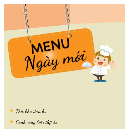
Thit kho dau hu
Canh rong biển thịt bò