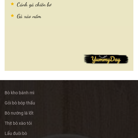
Cánh gà chiên bơ
Gà xào nấm
Bò kho bánh mì
Gỏi bò bóp thấu
Bò nướng lá lốt
Thịt bò xào tỏi
Lẩu đuôi bò