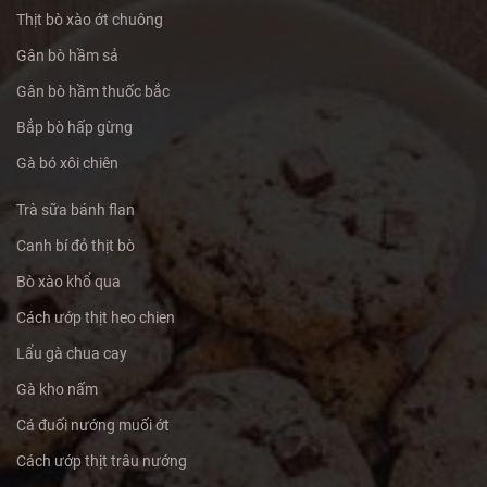
Thịt bò xào ớt chuông
Gân bò hầm sả
Gân bò hầm thuốc bắc
Bắp bò hấp gừng
Gà bó xôi chiên
Trà sữa bánh flan
Canh bí đỏ thịt bò
Bò xào khổ qua
Cách ướp thịt heo chien
Lẩu gà chua cay
Gà kho nấm
Cá đuối nướng muối ớt
Cách ướp thịt trâu nướng