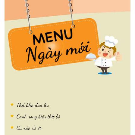
Thit kho dau hu
Canh rong biển thịt bò
Gà xào sả ớt