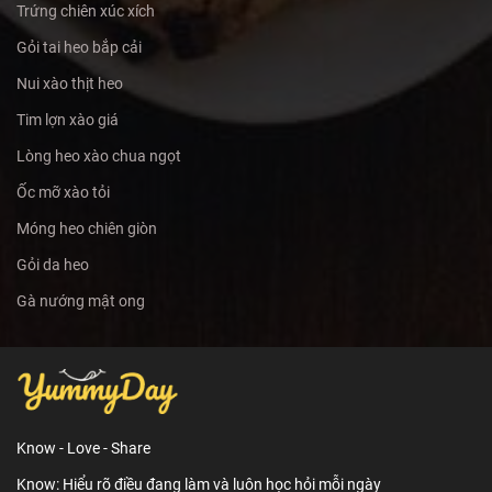
Trứng chiên xúc xích
Gỏi tai heo bắp cải
Nui xào thịt heo
Tim lợn xào giá
Lòng heo xào chua ngọt
Ốc mỡ xào tỏi
Móng heo chiên giòn
Gỏi da heo
Gà nướng mật ong
Know - Love - Share
Know: Hiểu rõ điều đang làm và luôn học hỏi mỗi ngày