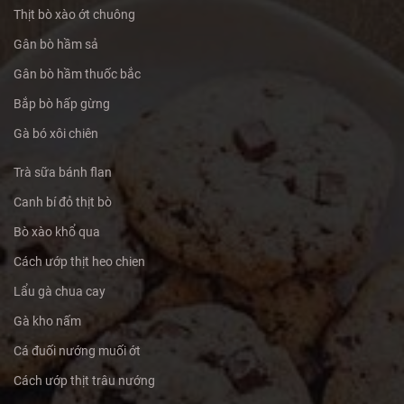
Thịt bò xào ớt chuông
Gân bò hầm sả
Gân bò hầm thuốc bắc
Bắp bò hấp gừng
Gà bó xôi chiên
Trà sữa bánh flan
Canh bí đỏ thịt bò
Bò xào khổ qua
Cách ướp thịt heo chien
Lẩu gà chua cay
Gà kho nấm
Cá đuối nướng muối ớt
Cách ướp thịt trâu nướng