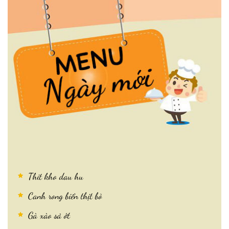
Thit kho dau hu
Canh rong biển thịt bò
Gà xào sả ớt