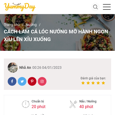
Trang chủ
Nướng
CÁCH LÀM CÁ LÓC NƯỚNG MỠ HÀNH NGON
XỈU LÊN XỈU XUỐNG
Nhã An
00:26 04/01/2023
Đánh giá của bạn:
Chuẩn bị
Nấu / Nướng
20 phút
40 phút