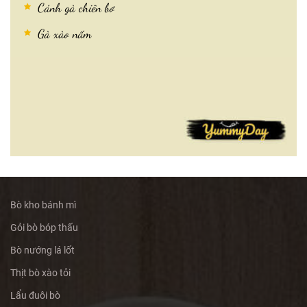
Cánh gà chiên bơ
Gà xào nấm
Bò kho bánh mì
Gỏi bò bóp thấu
Bò nướng lá lốt
Thịt bò xào tỏi
Lẩu đuôi bò