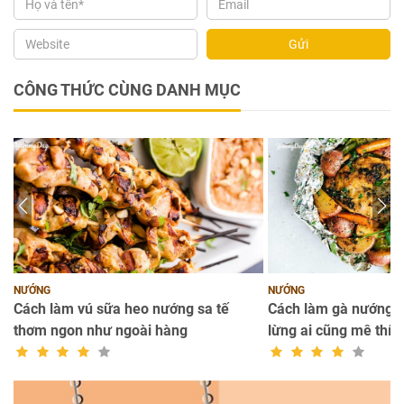
Gửi
CÔNG THỨC CÙNG DANH MỤC
NƯỚNG
NƯỚNG
Cách làm vú sữa heo nướng sa tế
Cách làm gà nướng g
thơm ngon như ngoài hàng
lừng ai cũng mê thíc