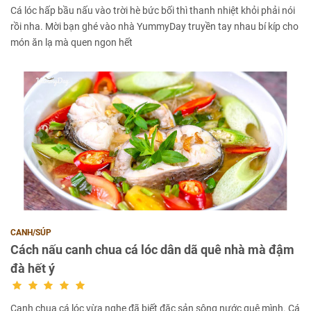
Cá lóc hấp bầu nấu vào trời hè bức bối thì thanh nhiệt khỏi phải nói
rồi nha. Mời bạn ghé vào nhà YummyDay truyền tay nhau bí kíp cho
món ăn lạ mà quen ngon hết
CANH/SÚP
Cách nấu canh chua cá lóc dân dã quê nhà mà đậm
đà hết ý
Canh chua cá lóc vừa nghe đã biết đặc sản sông nước quê mình. Cá