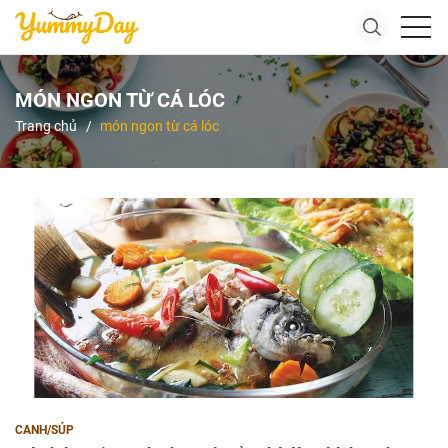
MÓN NGON TỪ CÁ LÓC
Trang chủ
món ngon từ cá lóc
CANH/SÚP