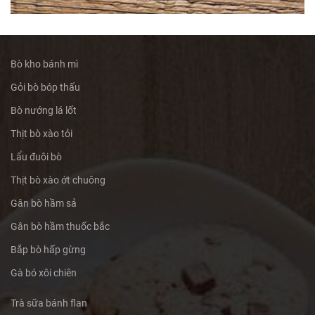
Bò kho bánh mì
Gỏi bò bóp thấu
Bò nướng lá lốt
Thịt bò xào tỏi
Lẩu đuôi bò
Thịt bò xào ớt chuông
Gân bò hầm sả
Gân bò hầm thuốc bắc
Bắp bò hấp gừng
Gà bó xôi chiên
Trà sữa bánh flan