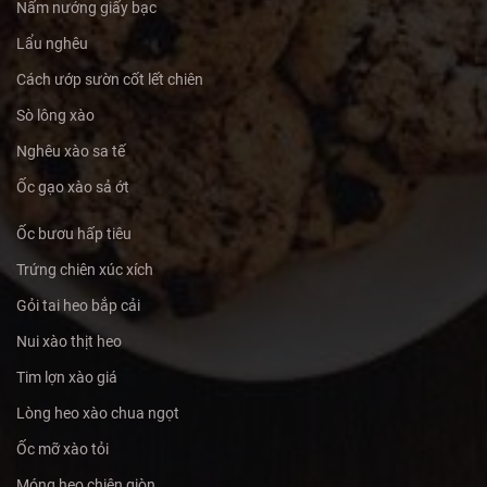
Nấm nướng giấy bạc
Lẩu nghêu
Cách ướp sườn cốt lết chiên
Sò lông xào
Nghêu xào sa tế
Ốc gạo xào sả ớt
Ốc bươu hấp tiêu
Trứng chiên xúc xích
Gỏi tai heo bắp cải
Nui xào thịt heo
Tim lợn xào giá
Lòng heo xào chua ngọt
Ốc mỡ xào tỏi
Móng heo chiên giòn