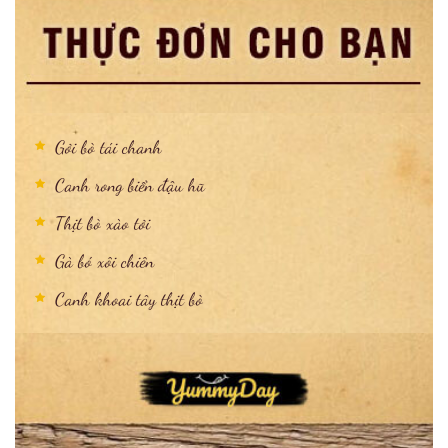
Gỏi bò tái chanh
Canh rong biển đậu hũ
Thịt bò xào tỏi
Gà bó xôi chiên
Canh khoai tây thịt bò