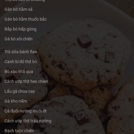
Gân bò hầm sả
Gân bò hầm thuốc bắc
Bắp bò hấp gừng
Gà bó xôi chiên
Trà sữa bánh flan
Canh bí đỏ thịt bò
Bò xào khổ qua
Cách ướp thịt heo chien
Lẩu gà chua cay
Gà kho nấm
Cá đuối nướng muối ớt
Cách ướp thịt trâu nướng
Bạch tuộc chiên