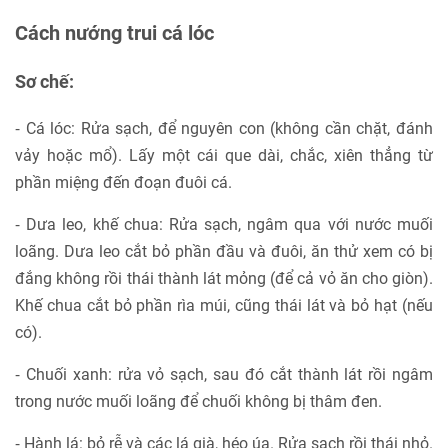
Cách nướng trui cá lóc
Sơ chế:
⁃ Cá lóc: Rửa sạch, để nguyên con (không cần chặt, đánh
vảy hoặc mổ). Lấy một cái que dài, chắc, xiên thẳng từ
phần miệng đến đoạn đuôi cá.
⁃ Dưa leo, khế chua: Rửa sạch, ngâm qua với nước muối
loãng. Dưa leo cắt bỏ phần đầu và đuôi, ăn thử xem có bị
đắng không rồi thái thành lát mỏng (để cả vỏ ăn cho giòn).
Khế chua cắt bỏ phần rìa múi, cũng thái lát và bỏ hạt (nếu
có).
⁃ Chuối xanh: rửa vỏ sạch, sau đó cắt thành lát rồi ngâm
trong nước muối loãng để chuối không bị thâm đen.
⁃ Hành lá: bỏ rễ và các lá già, héo úa. Rửa sạch rồi thái nhỏ.