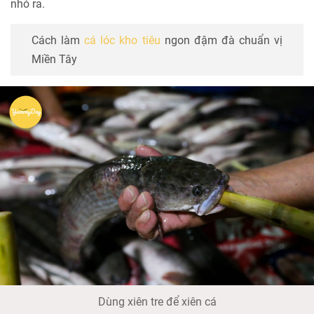
nhỏ ra.
Cách làm
cá lóc kho tiêu
ngon đậm đà chuẩn vị
Miền Tây
Dùng xiên tre để xiên cá