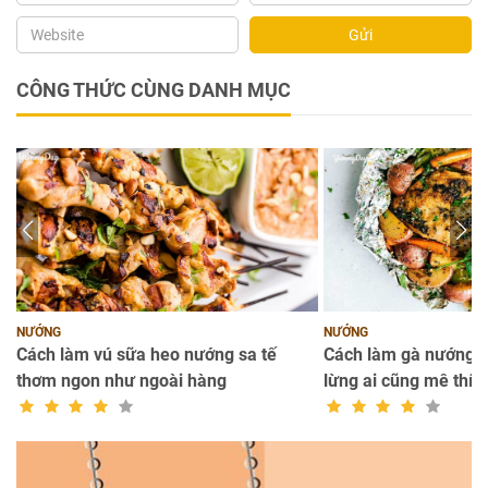
Gửi
CÔNG THỨC CÙNG DANH MỤC
NƯỚNG
NƯỚNG
Cách làm vú sữa heo nướng sa tế
Cách làm gà nướng g
thơm ngon như ngoài hàng
lừng ai cũng mê thíc