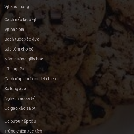
Vịt kho măng
Cách nấu lagu vịt
Vịt hấp bia
Bạch tuộc xào dứa
Súp tôm cho bé
Nấm nướng giấy bạc
Lẩu nghêu
Cách ướp sườn cốt lết chiên
Sò lông xào
Nghêu xào sa tế
Ốc gạo xào sả ớt
Ốc bươu hấp tiêu
Trứng chiên xúc xích