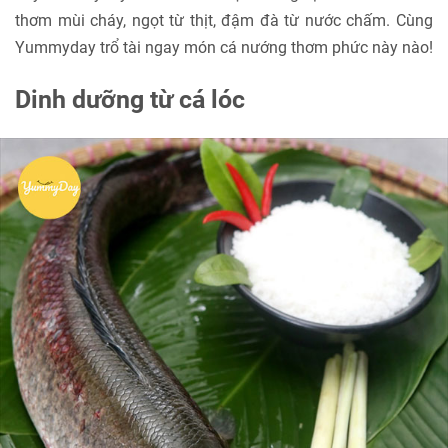
thơm mùi cháy, ngọt từ thịt, đậm đà từ nước chấm. Cùng
Yummyday trổ tài ngay món cá nướng thơm phức này nào!
Dinh dưỡng từ cá lóc