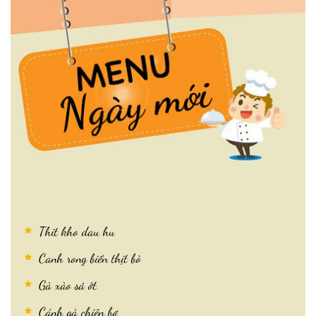
Thit kho dau hu
Canh rong biển thịt bò
Gà xào sả ớt
Cánh gà chiên bơ