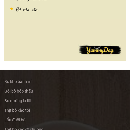
Gà xào nấm
Bò kho bánh mì
Gỏi bò bóp thấu
Bò nướng lá lốt
Thịt bò xào tỏi
Lẩu đuôi bò
Thịt bò xào ớt chuông