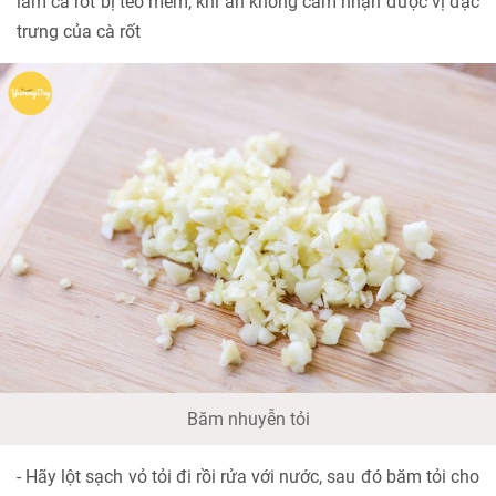
làm cà rốt bị teo mềm, khi ăn không cảm nhận được vị đặc
trưng của cà rốt
Băm nhuyễn tỏi
- Hãy lột sạch vỏ tỏi đi rồi rửa với nước, sau đó băm tỏi cho