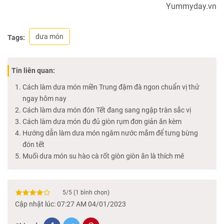
Yummyday.vn
dưa món
Tags:
Tin liên quan:
Cách làm dưa món miền Trung đậm đà ngon chuẩn vị thử
ngay hôm nay
Cách làm dưa món đón Tết đang sang ngập tràn sắc vị
Cách làm dưa món đu đủ giòn rụm đơn giản ăn kèm
Hướng dẫn làm dưa món ngâm nước mắm để tưng bừng
đón tết
Muối dưa món su hào cà rốt giòn giòn ăn là thích mê
5
/
5
(
1
bình chọn)
Cập nhật lúc: 07:27 AM 04/01/2023