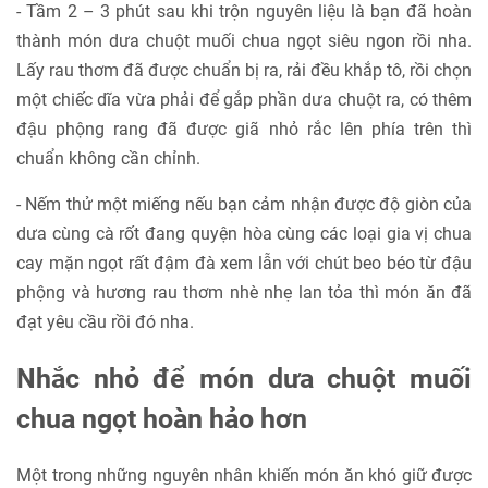
- Tầm 2 – 3 phút sau khi trộn nguyên liệu là bạn đã hoàn
thành món dưa chuột muối chua ngọt siêu ngon rồi nha.
Lấy rau thơm đã được chuẩn bị ra, rải đều khắp tô, rồi chọn
một chiếc dĩa vừa phải để gắp phần dưa chuột ra, có thêm
đậu phộng rang đã được giã nhỏ rắc lên phía trên thì
chuẩn không cần chỉnh.
- Nếm thử một miếng nếu bạn cảm nhận được độ giòn của
dưa cùng cà rốt đang quyện hòa cùng các loại gia vị chua
cay mặn ngọt rất đậm đà xem lẫn với chút beo béo từ đậu
phộng và hương rau thơm nhè nhẹ lan tỏa thì món ăn đã
đạt yêu cầu rồi đó nha.
Nhắc nhỏ để món dưa chuột muối
chua ngọt hoàn hảo hơn
Một trong những nguyên nhân khiến món ăn khó giữ được