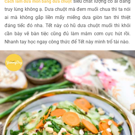
siêu chất lượng có ai đang
Cách làm dưa món bằng dưa chuột
truy lùng không ạ. Dưa chuột mà đem muối chua thì ta nói
ai mà không gắp liền mấy miếng dưa giòn tan thì thiệt
đáng tiếc đó nha. Tết này có hũ dưa chuột muối thì khỏi
cần bày vẽ bàn tiệc cũng đủ làm mâm cơm cực hút rồi.
Nhanh tay học ngay công thức để Tết này mình trổ tài nào.