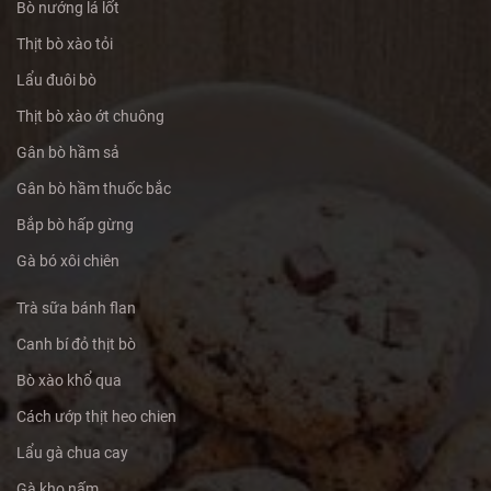
Bò nướng lá lốt
Thịt bò xào tỏi
Lẩu đuôi bò
Thịt bò xào ớt chuông
Gân bò hầm sả
Gân bò hầm thuốc bắc
Bắp bò hấp gừng
Gà bó xôi chiên
Trà sữa bánh flan
Canh bí đỏ thịt bò
Bò xào khổ qua
Cách ướp thịt heo chien
Lẩu gà chua cay
Gà kho nấm