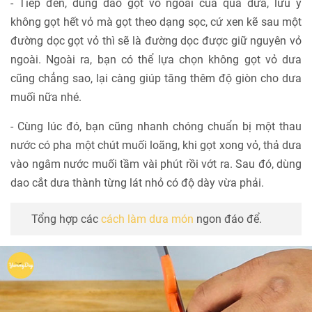
- Tiếp đến, dùng dao gọt vỏ ngoài của quả dưa, lưu ý
không gọt hết vỏ mà gọt theo dạng sọc, cứ xen kẽ sau một
đường dọc gọt vỏ thì sẽ là đường dọc được giữ nguyên vỏ
ngoài. Ngoài ra, bạn có thể lựa chọn không gọt vỏ dưa
cũng chẳng sao, lại càng giúp tăng thêm độ giòn cho dưa
muối nữa nhé.
- Cùng lúc đó, bạn cũng nhanh chóng chuẩn bị một thau
nước có pha một chút muối loãng, khi gọt xong vỏ, thả dưa
vào ngâm nước muối tầm vài phút rồi vớt ra. Sau đó, dùng
dao cắt dưa thành từng lát nhỏ có độ dày vừa phải.
Tổng hợp các
cách làm dưa món
ngon đáo để.