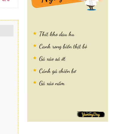
Thit kho dau hu
Canh rong biển thịt bò
Gà xào sả ớt
Cánh gà chiên bơ
Gà xào nấm