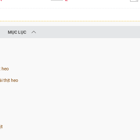
MỤC LỤC
t heo
 thịt heo
ịt