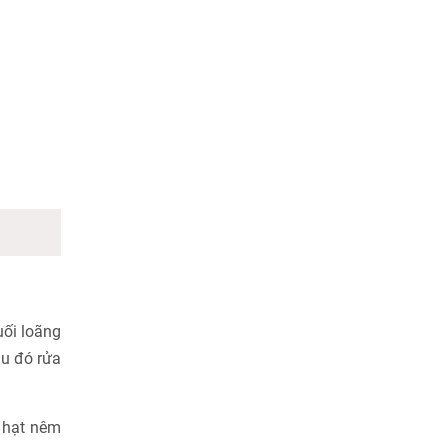
uối loãng
au đó rửa
 hạt nêm