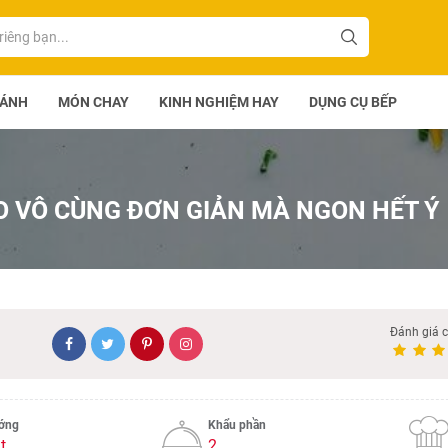
BÁNH
MÓN CHAY
KINH NGHIỆM HAY
DỤNG CỤ BẾP
EO VÔ CÙNG ĐƠN GIẢN MÀ NGON HẾT Ý
Đánh giá 
ướng
Khẩu phần
t
2