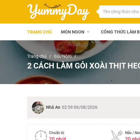
TRANG CHỦ
MÓN NGON
CÔNG THỨC LÀM 
Trang chủ
Gỏi/Nộm
2 CÁCH LÀM GỎI XOÀI THỊT H
Nhã An
02:59 06/08/2026
Chuẩn bị
Nấu / N
20 phút
20 phú