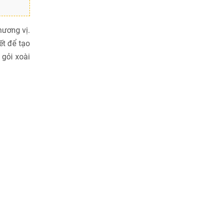
hương vị.
ết để tạo
gỏi xoài