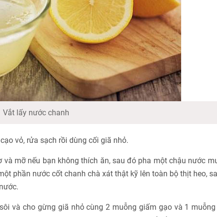
Vắt lấy nước chanh
ạo vỏ, rửa sạch rồi dùng cối giã nhỏ.
t dơ và mỡ nếu bạn không thích ăn, sau đó pha một chậu nước m
một phần nước cốt chanh chà xát thật kỹ lên toàn bộ thịt heo, s
 nước.
n sôi và cho gừng giã nhỏ cùng 2 muỗng giấm gạo và 1 muỗng