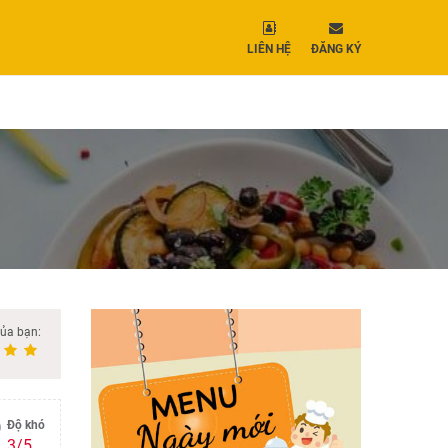
LIÊN HỆ
ĐĂNG KÝ
của bạn:
Độ khó
3/5