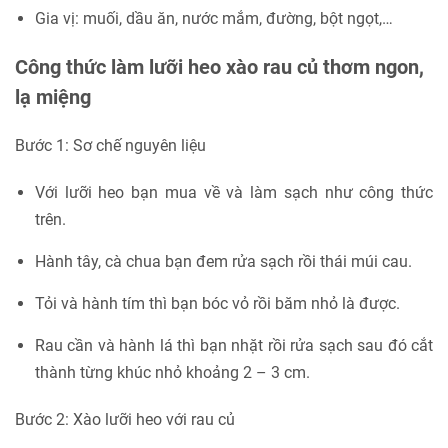
Gia vị: muối, dầu ăn, nước mắm, đường, bột ngọt,…
Công thức làm lưỡi heo xào rau củ thơm ngon,
lạ miệng
Bước 1: Sơ chế nguyên liệu
Với lưỡi heo bạn mua về và làm sạch như công thức
trên.
Hành tây, cà chua bạn đem rửa sạch rồi thái múi cau.
Tỏi và hành tím thì bạn bóc vỏ rồi băm nhỏ là được.
Rau cần và hành lá thì bạn nhặt rồi rửa sạch sau đó cắt
thành từng khúc nhỏ khoảng 2 – 3 cm.
Bước 2: Xào lưỡi heo với rau củ