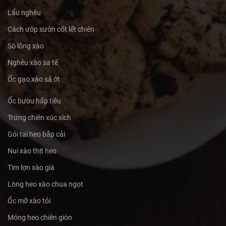
Lẩu nghêu
Cách ướp sườn cốt lết chiên
Sò lông xào
Nghêu xào sa tế
Ốc gạo xào sả ớt
Ốc bươu hấp tiêu
Trứng chiên xúc xích
Gỏi tai heo bắp cải
Nui xào thịt heo
Tim lợn xào giá
Lòng heo xào chua ngọt
Ốc mỡ xào tỏi
Móng heo chiên giòn