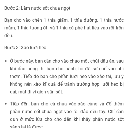
Bước 2: Làm nước sốt chua ngọt
Bạn cho vào chén 1 thìa giấm, 1 thìa đường, 1 thìa nước
mắm, 1 thìa tương ớt và 1 thìa cà phê hạt tiêu vào rồi trộn
đều.
Bước 3: Xào lưỡi heo
Ở bước này, bạn cần cho vào chảo một chút dầu ăn, sau
khi dầu nóng thì bạn cho hành, tỏi đã sơ chế vào phi
thơm. Tiếp đó bạn cho phần lưỡi heo vào xào tái, lưu ý
không nên xào kĩ quá để tránh trường hợp lưỡi heo bị
dai, mất đi vị giòn sần sật.
Tiếp đến, bạn cho cà chua vào xào cùng và đổ thêm
phần nước sốt chua ngọt vào rồi đảo đều tay. Chỉ cần
đun ở mức lửa cho cho đến khi thấy phần nước sốt
sánh lại là được.