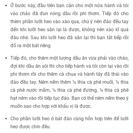
Ở bước này, đầu tiên bạn cân cho một nửa hành và tỏi
vào chảo đã đun nóng dầu rồi phi thơm. Tiếp đó cho
thêm phần lưỡi heo vào xào qua, chú ý nên đảo đều tay
đến khi lưỡi heo săn lại là được, không nên xào kĩ quá
đâu nhé. Sau khi lưỡi heo đã săn lại thì bạn tắt bếp rồi
đổ ra một bát riêng.
Tiếp đó, cho thêm một lượng dầu ăn vừa phải vào chảo,
đợi khi dầu ăn sôi thì cho tiếp hành và tỏi còn lại vào rồi
phi thơm rồi cho thêm cà chua và hành tây đã thái vào
đảo đều tay. Nêm nếm thêm ½ thìa cà phê muối, ½ thìa
cà phê nước mắm, ½ thìa cà phê đường, ½ thìa cà phê
hạt nêm vào rồi tiếp tục đảo. Bạn có thể nêm nếm theo ý
muốn sao cho hợp với khẩu vị là được.
Cho phần lưỡi heo ở bát đảo cùng hỗn hợp trên để lưỡi
heo được chín đều.