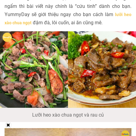
ngẩm thì bài viết này chính là “cứu tinh” dành cho bạn.
YummyDay sẽ giới thiệu ngay cho bạn cách làm
lưỡi heo
đậm đà, lôi cuốn, ai ăn cũng mê.
xào chua ngọt
Lưỡi heo xào chua ngọt và rau củ