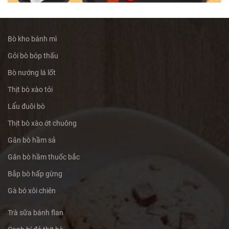
Bò kho bánh mì
Gỏi bò bóp thấu
Bò nướng lá lốt
Thịt bò xào tỏi
Lẩu đuôi bò
Thịt bò xào ớt chuông
Gân bò hầm sả
Gân bò hầm thuốc bắc
Bắp bò hấp gừng
Gà bó xôi chiên
Trà sữa bánh flan