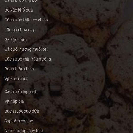
Canh bí đỏ thịt bò
Bò xào khổ qua
Cách ướp thịt heo chien
Lẩu gà chua cay
Gà kho nấm
Cá đuối nướng muối ớt
Cách ướp thịt trâu nướng
Bạch tuộc chiên
Vịt kho măng
Cách nấu lagu vịt
Vịt hấp bia
Bạch tuộc xào dứa
Súp tôm cho bé
Nấm nướng giấy bạc