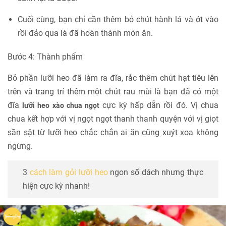
Cuối cùng, bạn chỉ cần thêm bỏ chút hành lá và ớt vào
rồi đảo qua là đã hoàn thành món ăn.
Bước 4: Thành phẩm
Bỏ phần lưỡi heo đã làm ra đĩa, rắc thêm chút hạt tiêu lên
trên và trang trí thêm một chút rau mùi là bạn đã có một
đĩa
cực kỳ hấp dẫn rồi đó. Vị chua
lưỡi heo xào chua ngọt
chua kết hợp với vị ngọt ngọt thanh thanh quyện với vị giọt
sần sật từ lưỡi heo chắc chắn ai ăn cũng xuýt xoa không
ngừng.
3
cách làm gỏi lưỡi heo
ngon số dách nhưng thực
hiện cực kỳ nhanh!