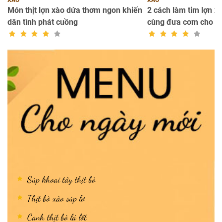
a
Món thịt lợn xào dứa thơm ngon khiến
2 cách làm tim lợn x
dân tình phát cuồng
cùng đưa cơm cho c
Súp khoai tây thịt bò
Thịt bò xào súp lơ
Canh thịt bò lá lốt