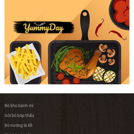
Bò kho bánh mì
Gỏi bò bóp thấu
Bò nướng lá lốt