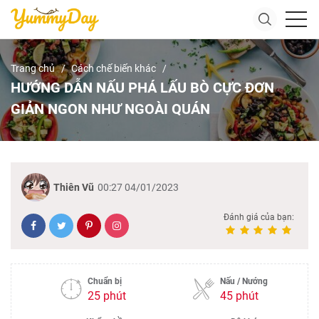
Trang chủ
Cách chế biến khác
HƯỚNG DẪN NẤU PHÁ LẤU BÒ CỰC ĐƠN
GIẢN NGON NHƯ NGOÀI QUÁN
Thiên Vũ
00:27 04/01/2023
Đánh giá của bạn:
Chuẩn bị
Nấu / Nướng
25 phút
45 phút