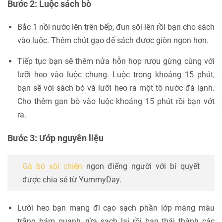
Bước 2: Luộc sách bò
Bắc 1 nồi nước lên trên bếp, đun sôi lên rồi bạn cho sách
vào luộc. Thêm chút gạo để sách được giòn ngon hơn.
Tiếp tục bạn sẽ thêm nửa hỗn hợp rượu gừng cùng với
lưỡi heo vào luộc chung. Luộc trong khoảng 15 phút,
bạn sẽ với sách bò và lưỡi heo ra một tô nước đá lạnh.
Cho thêm gan bò vào luộc khoảng 15 phút rồi bạn vớt
ra.
Bước 3: Ướp nguyên liệu
Gà bó xôi chiên
ngon điếng người với bí quyết
được chia sẻ từ YummyDay.
Lưỡi heo bạn mang đi cạo sạch phần lớp màng màu
trắng bám quanh, rửa sạch lại rồi bạn thái thành các