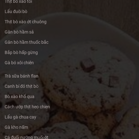
Thịt bò xào tỏi
Lẩu đuôi bò
Thịt bò xào ớt chuông
Gân bò hầm sả
Gân bò hầm thuốc bắc
Bắp bò hấp gừng
Gà bó xôi chiên
Trà sữa bánh flan
Canh bí đỏ thịt bò
Bò xào khổ qua
Cách ướp thịt heo chien
Lẩu gà chua cay
Gà kho nấm
Cá đuối nướng muối ớt