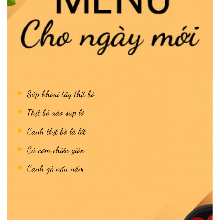
Súp khoai tây thịt bò
Thịt bò xào súp lơ
Canh thịt bò lá lốt
Cá cơm chiên giòn
Canh gà nấu nấm