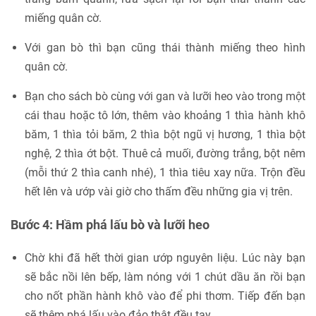
miếng quân cờ.
Với gan bò thì bạn cũng thái thành miếng theo hình
quân cờ.
Bạn cho sách bò cùng với gan và lưỡi heo vào trong một
cái thau hoặc tô lớn, thêm vào khoảng 1 thìa hành khô
băm, 1 thìa tỏi băm, 2 thìa bột ngũ vị hương, 1 thìa bột
nghệ, 2 thìa ớt bột. Thuê cả muối, đường trắng, bột nêm
(mỗi thứ 2 thìa canh nhé), 1 thìa tiêu xay nữa. Trộn đều
hết lên và ướp vài giờ cho thấm đều những gia vị trên.
Bước 4: Hầm phá lấu bò và lưỡi heo
Chờ khi đã hết thời gian ướp nguyên liệu. Lúc này bạn
sẽ bắc nồi lên bếp, làm nóng với 1 chút dầu ăn rồi bạn
cho nốt phần hành khô vào để phi thơm. Tiếp đến bạn
sẽ thêm phá lấu vào đảo thật đều tay.