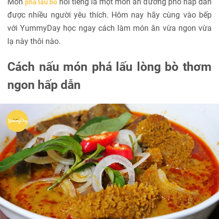
Món
nổi tiếng là một món ăn đường phố hấp dẫn
phá lấu bò
được nhiều người yêu thích. Hôm nay hãy cùng vào bếp
với YummyDay học ngay cách làm món ăn vừa ngon vừa
lạ này thôi nào.
Cách nấu món phá lấu lòng bò thơm
ngon hấp dẫn