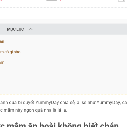
MỤC LỤC
hán
m có gì nào
mắm
hành qua bí quyết YummyDay chia sẻ, ai sẽ như YummyDay, ca
ớc mắm này ngon quá nha là lá la.
ớc mắm ăn hoài không biết chán