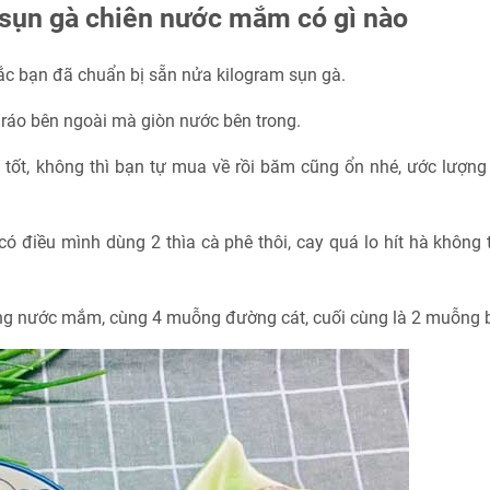
sụn gà chiên nước mắm có gì nào
ắc bạn đã chuẩn bị sẵn nửa kilogram sụn gà.
 ráo bên ngoài mà giòn nước bên trong.
hì tốt, không thì bạn tự mua về rồi băm cũng ổn nhé, ước lượn
ó điều mình dùng 2 thìa cà phê thôi, cay quá lo hít hà không t
ỗng nước mắm, cùng 4 muỗng đường cát, cuối cùng là 2 muỗng 