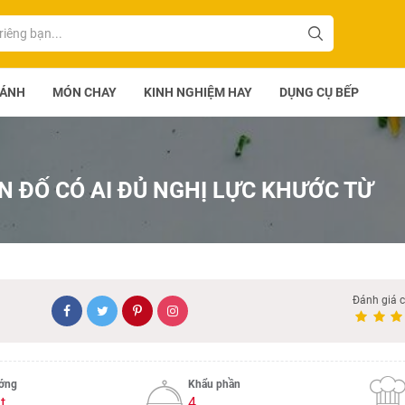
BÁNH
MÓN CHAY
KINH NGHIỆM HAY
DỤNG CỤ BẾP
 ĐỐ CÓ AI ĐỦ NGHỊ LỰC KHƯỚC TỪ
Đánh giá 
ướng
Khẩu phần
t
4