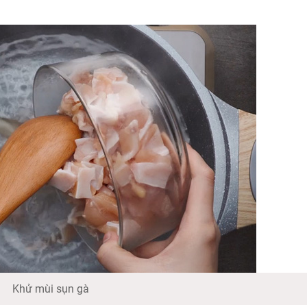
Khử mùi sụn gà