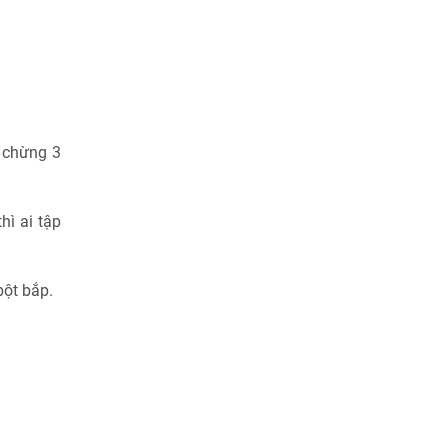
g chừng 3
hì ai tập
bột bắp.