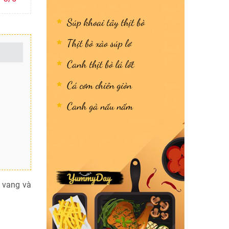
Súp khoai tây thịt bò
Thịt bò xào súp lơ
Canh thịt bò lá lốt
Cá cơm chiên giòn
Canh gà nấu nấm
 vang và