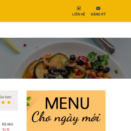
LIÊN HỆ
ĐĂNG KÝ
của bạn:
Độ khó
3/5