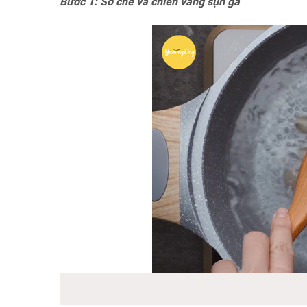
Bước 1: Sơ chế và chiên vàng sụn gà