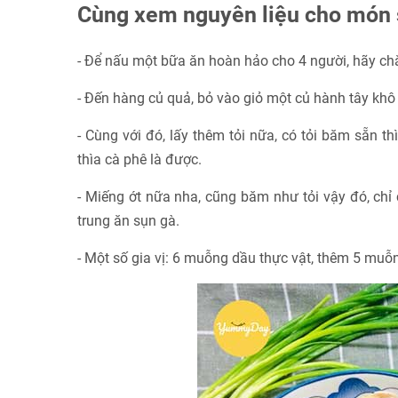
Cùng xem nguyên liệu cho món 
- Để nấu một bữa ăn hoàn hảo cho 4 người, hãy ch
- Đến hàng củ quả, bỏ vào giỏ một củ hành tây khô
- Cùng với đó, lấy thêm tỏi nữa, có tỏi băm sẵn t
thìa cà phê là được.
- Miếng ớt nữa nha, cũng băm như tỏi vậy đó, chỉ c
trung ăn sụn gà.
- Một số gia vị: 6 muỗng dầu thực vật, thêm 5 mu