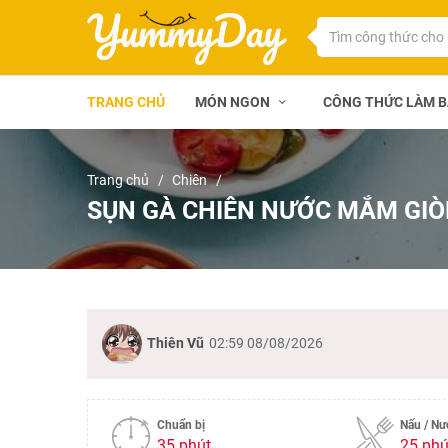
TRANG CHỦ
MÓN NGON
CÔNG THỨC LÀM 
Trang chủ
Chiên
SỤN GÀ CHIÊN NƯỚC MẮM GIÒN
Thiên Vũ
02:59 08/08/2026
Chuẩn bị
Nấu / N
35 phút
25 phú