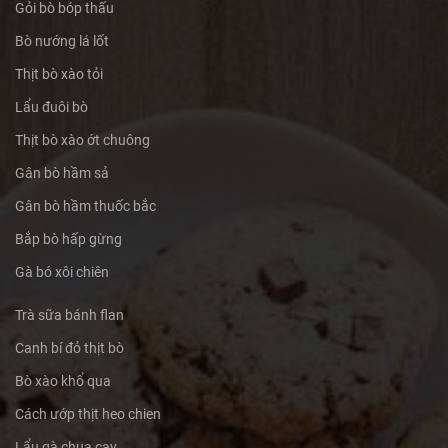
Gỏi bò bóp thấu
Bò nướng lá lốt
Thịt bò xào tỏi
Lẩu đuôi bò
Thịt bò xào ớt chuông
Gân bò hầm sả
Gân bò hầm thuốc bắc
Bắp bò hấp gừng
Gà bó xôi chiên
Trà sữa bánh flan
Canh bí đỏ thịt bò
Bò xào khổ qua
Cách ướp thịt heo chien
Lẩu gà chua cay