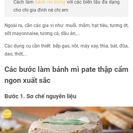
Cách làm
bánh mì trứng
với các biến tấu đa dạng
cho chị gia đình nè chị em
Ngoài ra, cần các gia vị như: muối, mắm, hạt tiêu, tương ớt,
sốt mayonnaise, tương cà, dầu ăn,...
Các dụng cụ cần thiết: bếp gas, nồi, máy xay, thìa, bát, đũa,
dao, thớt,...
Các bước làm bánh mì pate thập cẩm
ngon xuất sắc
Bước 1. Sơ chế nguyên liệu