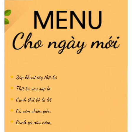
Súp khoai tây thịt bò
Thịt bò xào súp lơ
Canh thịt bò lá lốt
Cá cơm chiên giòn
Canh gà nấu nấm