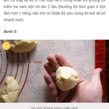
ấm rồi đắp lại âu ủ. Các bạn sẽ ủ trong nhiệt độ phòng rồi
kiểm tra xem bột nở lên 2 lần (thường thì thời gian ủ bột
tầm hơn 1 tiếng, nếu trời có nhiệt độ cao, nóng thì bột sẽ nở
nhanh hơn).
Bước 5:
Vo bột thành từng viên nhỏ