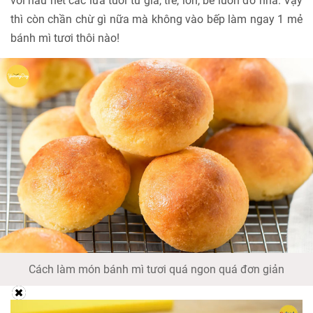
với hầu hết các lứa tuổi từ già, trẻ, lớn, bé luôn đó nha. Vậy
thì còn chần chừ gì nữa mà không vào bếp làm ngay 1 mẻ
bánh mì tươi thôi nào!
Cách làm món bánh mì tươi quá ngon quá đơn giản