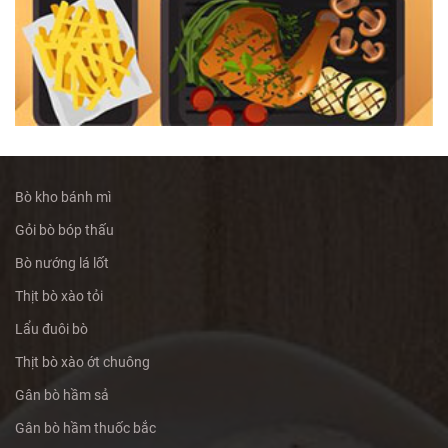
Bò kho bánh mì
Gỏi bò bóp thấu
Bò nướng lá lốt
Thịt bò xào tỏi
Lẩu đuôi bò
Thịt bò xào ớt chuông
Gân bò hầm sả
Gân bò hầm thuốc bắc