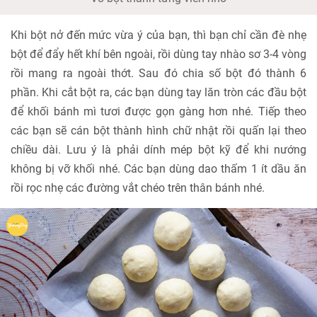
Khi bột nở đến mức vừa ý của bạn, thì bạn chỉ cần đè nhẹ
bột để đẩy hết khí bên ngoài, rồi dùng tay nhào sơ 3-4 vòng
rồi mang ra ngoài thớt. Sau đó chia số bột đó thành 6
phần. Khi cắt bột ra, các bạn dùng tay lăn tròn các đầu bột
để khối bánh mì tươi được gọn gàng hơn nhé. Tiếp theo
các bạn sẽ cán bột thành hình chữ nhật rồi quấn lại theo
chiều dài. Lưu ý là phải dính mép bột kỹ để khi nướng
không bị vỡ khối nhé. Các bạn dùng dao thấm 1 ít dầu ăn
rồi rọc nhẹ các đường vắt chéo trên thân bánh nhé.