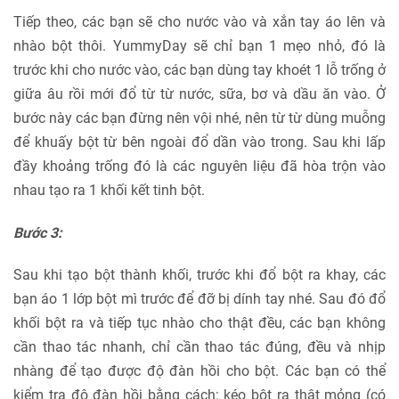
Tiếp theo, các bạn sẽ cho nước vào và xắn tay áo lên và
nhào bột thôi. YummyDay sẽ chỉ bạn 1 mẹo nhỏ, đó là
trước khi cho nước vào, các bạn dùng tay khoét 1 lỗ trống ở
giữa âu rồi mới đổ từ từ nước, sữa, bơ và dầu ăn vào. Ở
bước này các bạn đừng nên vội nhé, nên từ từ dùng muỗng
để khuấy bột từ bên ngoài đổ dần vào trong. Sau khi lấp
đầy khoảng trống đó là các nguyên liệu đã hòa trộn vào
nhau tạo ra 1 khối kết tinh bột.
Bước 3:
Sau khi tạo bột thành khối, trước khi đổ bột ra khay, các
bạn áo 1 lớp bột mì trước để đỡ bị dính tay nhé. Sau đó đổ
khối bột ra và tiếp tục nhào cho thật đều, các bạn không
cần thao tác nhanh, chỉ cần thao tác đúng, đều và nhịp
nhàng để tạo được độ đàn hồi cho bột. Các bạn có thể
kiểm tra độ đàn hồi bằng cách: kéo bột ra thật mỏng (có