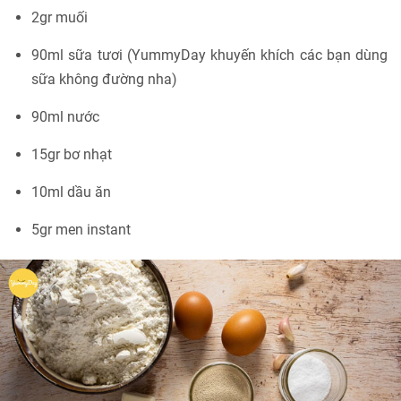
2gr muối
90ml sữa tươi (YummyDay khuyến khích các bạn dùng
sữa không đường nha)
90ml nước
15gr bơ nhạt
10ml dầu ăn
5gr men instant