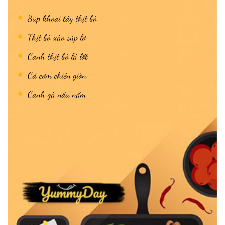
Súp khoai tây thịt bò
Thịt bò xào súp lơ
Canh thịt bò lá lốt
Cá cơm chiên giòn
Canh gà nấu nấm