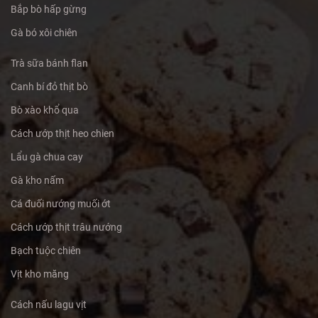
Bắp bò hấp gừng
Gà bó xôi chiên
Trà sữa bánh flan
Canh bí đỏ thịt bò
Bò xào khổ qua
Cách ướp thịt heo chien
Lẩu gà chua cay
Gà kho nấm
Cá đuối nướng muối ớt
Cách ướp thịt trâu nướng
Bạch tuộc chiên
Vịt kho măng
Cách nấu lagu vịt