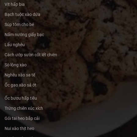
Vịt hấp bia
Bạch tuộc xào dứa
Súp tôm cho bé
Nấm nướng giấy bạc
Lẩu nghêu
Cách ướp sườn cốt lết chiên
Sò lông xào
Nghêu xào sa tế
Ốc gạo xào sả ớt
Ốc bươu hấp tiêu
Trứng chiên xúc xích
Gỏi tai heo bắp cải
Nui xào thịt heo