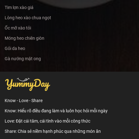
Tim lợn xào giá
Lòng heo xào chua ngọt
Ốc mỡ xào tỏi
Móng heo chiên giòn
Gỏi da heo
Gà nướng mật ong
Know - Love - Share
Know: Hiểu rõ điều đang làm và luôn học hỏi mỗi ngày
Love: Đặt cái tâm, cái tình vào mỗi công thức
Share: Chia sẻ niềm hạnh phúc qua những món ăn