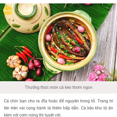
Thưởng thức món cá kèo thơm ngon
Cá chín bạn cho ra đĩa hoặc để nguyên trong tổ. Trang trí
lên trên vài cọng hành lá thêm hấp dẫn. Cá kèo kho tộ ăn
kèm với cơm nóng thì tuyệt vời.