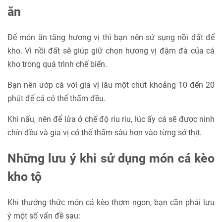
ăn
Để món ăn tăng hương vị thì bạn nên sử sụng nồi đất để
kho. Vì nồi đất sẽ giúp giữ chọn hương vị đậm đà của cá
kho trong quá trình chế biến.
Bạn nên ướp cá với gia vị lâu một chút khoảng 10 đến 20
phút để cá có thể thấm đều.
Khi nấu, nên để lửa ở chế độ riu riu, lúc ấy cá sẽ được ninh
chín đều và gia vị có thể thấm sâu hơn vào từng sớ thịt.
Những lưu ý khi sử dụng món cá kèo
kho tộ
Khi thưởng thức món cá kèo thơm ngon, bạn cần phải lưu
ý một số vấn đề sau: