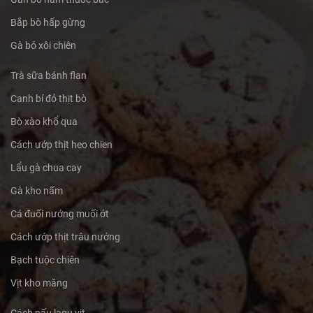
Bắp bò hấp gừng
Gà bó xôi chiên
Trà sữa bánh flan
Canh bí đỏ thịt bò
Bò xào khổ qua
Cách ướp thịt heo chien
Lẩu gà chua cay
Gà kho nấm
Cá đuối nướng muối ớt
Cách ướp thịt trâu nướng
Bạch tuộc chiên
Vịt kho măng