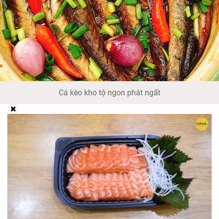
Cá kèo kho tộ ngon phát ngất