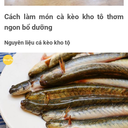
Cách làm món cà kèo kho tô thơm
ngon bổ dưỡng
Nguyên liệu cá kèo kho tộ