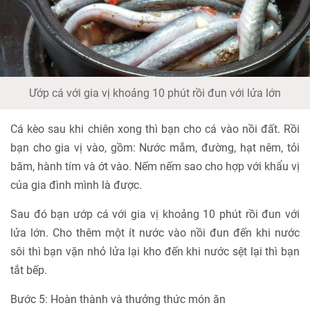
Ướp cá với gia vị khoảng 10 phút rồi đun với lửa lớn
Cá kèo sau khi chiên xong thì bạn cho cá vào nồi đất. Rồi
bạn cho gia vị vào, gồm: Nước mắm, đường, hạt nêm, tỏi
băm, hành tím và ớt vào. Nếm nếm sao cho hợp với khẩu vị
của gia đình mình là được.
Sau đó bạn ướp cá với gia vị khoảng 10 phút rồi đun với
lửa lớn. Cho thêm một ít nước vào nồi đun đến khi nước
sôi thì bạn vặn nhỏ lửa lại kho đến khi nước sệt lại thì bạn
tắt bếp.
Bước 5: Hoàn thành và thưởng thức món ăn