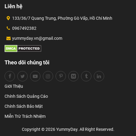
Liên hệ
133/36/7 Quang Trung, Phường Gò Vấp, Hồ Chí Minh
0967492382
yummyday.vn@gmail.com
Theo dõi chúng tôi
Giới Thiệu
Chính Sách Quảng Cáo
Chính Sách Bảo Mật
Miễn Trừ Trách Nhiệm
Copyright © 2026 YummyDay. All Right Reserved.