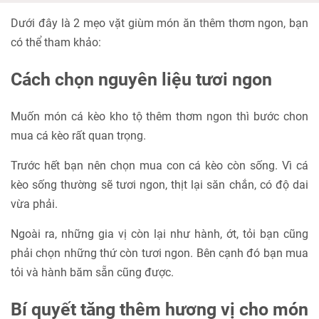
Dưới đây là 2 mẹo vặt giùm món ăn thêm thơm ngon, bạn
có thể tham khảo:
Cách chọn nguyên liệu tươi ngon
Muốn món cá kèo kho tộ thêm thơm ngon thì bước chon
mua cá kèo rất quan trọng.
Trước hết bạn nên chọn mua con cá kèo còn sống. Vì cá
kèo sống thường sẽ tươi ngon, thịt lại săn chắn, có độ dai
vừa phải.
Ngoài ra, những gia vị còn lại như hành, ớt, tỏi bạn cũng
phải chọn những thứ còn tươi ngon. Bên cạnh đó bạn mua
tỏi và hành băm sẵn cũng được.
Bí quyết tăng thêm hương vị cho món