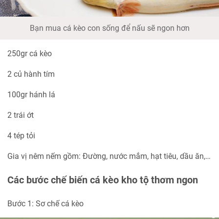
Bạn mua cá kèo con sống để nấu sẽ ngon hơn
250gr cá kèo
2 củ hành tím
100gr hánh lá
2 trái ớt
4 tép tỏi
Gia vị nêm nếm gồm: Đường, nước mắm, hạt tiêu, dầu ăn,…
Các bước chế biến cá kèo kho tộ thơm ngon
Bước 1: Sơ chế cá kèo