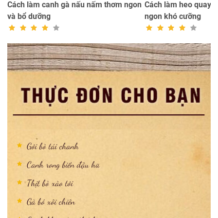
n
Cách làm canh gà nấu nấm thơm ngon
Cách làm heo quay k
và bổ dưỡng
ngon khó cưỡng
Gỏi bò tái chanh
Canh rong biển đậu hũ
Thịt bò xào tỏi
Gà bó xôi chiên