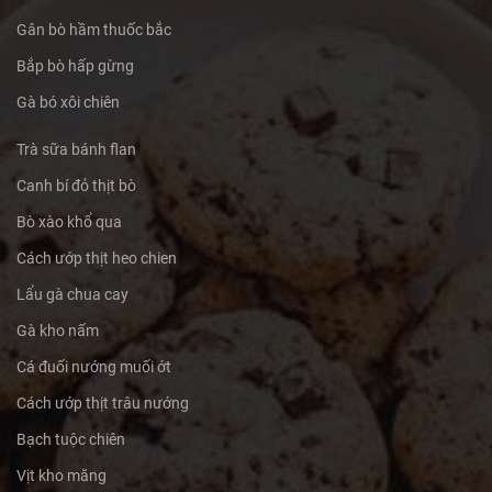
Gân bò hầm thuốc bắc
Bắp bò hấp gừng
Gà bó xôi chiên
Trà sữa bánh flan
Canh bí đỏ thịt bò
Bò xào khổ qua
Cách ướp thịt heo chien
Lẩu gà chua cay
Gà kho nấm
Cá đuối nướng muối ớt
Cách ướp thịt trâu nướng
Bạch tuộc chiên
Vịt kho măng