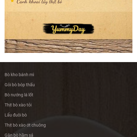
Canh khoai tây thịt bò
Bò kho bánh mì
Gỏi bò bóp thấu
Bò nướng lá lốt
Thịt bò xào tỏi
Lẩu đuôi bò
Thịt bò xào ớt chuông
Gân bò hầm sả