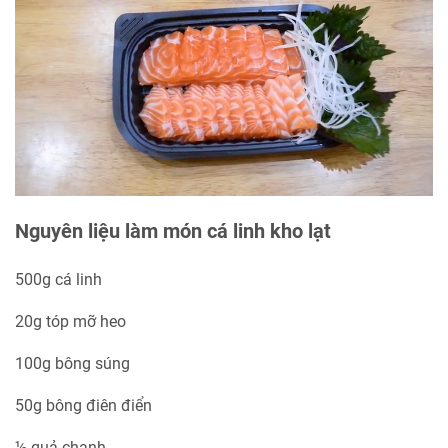
Nguyên liệu làm món cá linh kho lạt
500g cá linh
20g tóp mỡ heo
100g bông súng
50g bông điên điển
½ quả chanh