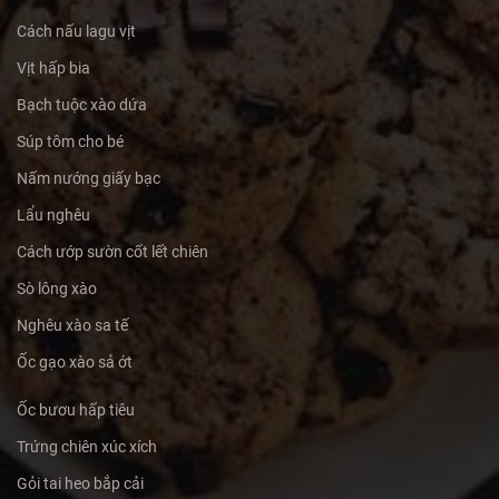
Cách nấu lagu vịt
Vịt hấp bia
Bạch tuộc xào dứa
Súp tôm cho bé
Nấm nướng giấy bạc
Lẩu nghêu
Cách ướp sườn cốt lết chiên
Sò lông xào
Nghêu xào sa tế
Ốc gạo xào sả ớt
Ốc bươu hấp tiêu
Trứng chiên xúc xích
Gỏi tai heo bắp cải