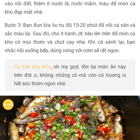
vào nồi đất, thêm ít nước lã, nước mắm, màu để món cá
kho đẹp mắt nhé.
Bước 3: Bạn đun lửa liu riu độ 15-20 phút để nồi cá săn và
sắc màu lại. Sau đó, cho ít hành, ớt, tiêu lên trên để món cá
kho có mùi thơm và chút cay nhẹ. Khi cá sánh lại, bạn
nhắc nồi xuống bếp, dùng nóng với cơm sẽ rất ngon.
Cá linh kho mía
, oh my god, tồn tại món ăn này
trên đời ư, không những có mà còn có hương vị
hết sức thơm ngon nhé.