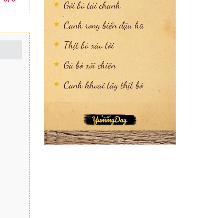
Gỏi bò tái chanh
Canh rong biển đậu hũ
Thịt bò xào tỏi
Gà bó xôi chiên
Canh khoai tây thịt bò