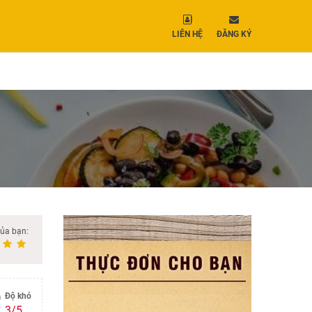
LIÊN HỆ
ĐĂNG KÝ
của bạn:
Độ khó
3/5