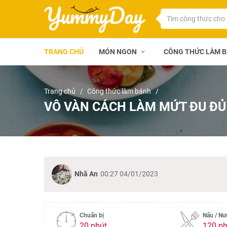
TRANG CHỦ
MÓN NGON
CÔNG THỨC LÀM 
Trang chủ
Công thức làm bánh
VÔ VÀN CÁCH LÀM MỨT ĐU ĐỦ 
Nhã An
00:27 04/01/2023
Chuẩn bị
Nấu / N
20 phút
120 ph