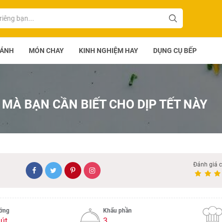
BÁNH
MÓN CHAY
KINH NGHIỆM HAY
DỤNG CỤ BẾP
MÀ BẠN CẦN BIẾT CHO DỊP TẾT NÀY
Đánh giá 
ướng
Khẩu phần
út
3