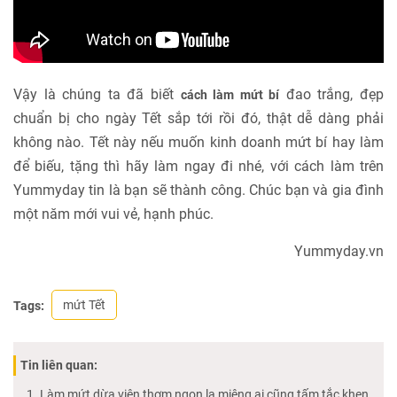
Vậy là chúng ta đã biết
đao trắng, đẹp
cách làm mứt bí
chuẩn bị cho ngày Tết sắp tới rồi đó, thật dễ dàng phải
không nào. Tết này nếu muốn kinh doanh mứt bí hay làm
để biếu, tặng thì hãy làm ngay đi nhé, với cách làm trên
Yummyday tin là bạn sẽ thành công. Chúc bạn và gia đình
một năm mới vui vẻ, hạnh phúc.
Yummyday.vn
mứt Tết
Tags:
Tin liên quan:
Làm mứt dừa viên thơm ngon lạ miệng ai cũng tấm tắc khen