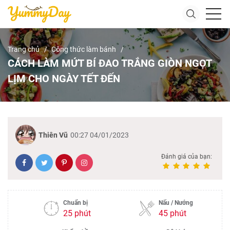
Trang chủ
Công thức làm bánh
CÁCH LÀM MỨT BÍ ĐAO TRẮNG GIÒN NGỌT
LỊM CHO NGÀY TẾT ĐẾN
Thiên Vũ
00:27 04/01/2023
Đánh giá của bạn:
Chuẩn bị
Nấu / Nướng
25 phút
45 phút