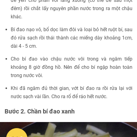
để yên cho phần vôi lắng xuống (có thể để sau một
đêm) rồi chắt lấy nguyên phần nước trong ra một chậu
khác.
Bí đao nạo vỏ, bổ dọc làm đôi và loại bỏ hết ruột bí, sau
đó rửa sạch rồi thái thành các miếng dày khoảng 1cm,
dài 4 - 5 cm.
Cho bí đao vào chậu nước vôi trong và ngâm tiếp
khoảng 8 giờ đồng hồ. Nên để cho bí ngập hoàn toàn
trong nước vôi.
Khi đã ngâm đủ thời gian, vớt bí đao ra rồi rửa lại với
nước sạch vài lần. Cho ra rổ để ráo hết nước.
Bước 2. Chần bí đao xanh