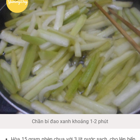
Chần bí đao xanh khoảng 1-2 phút
Hòa 15 gram phèn chua với 3 lít nước sạch, cho lên bếp