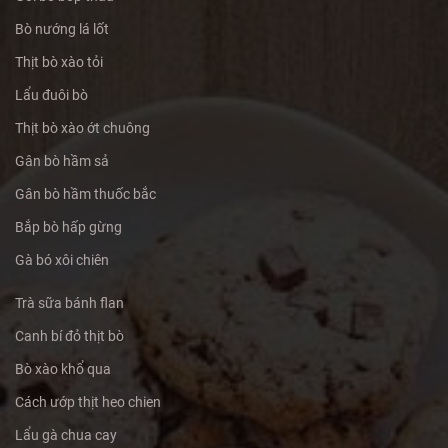
Bò nướng lá lốt
Thịt bò xào tỏi
Lẩu đuôi bò
Thịt bò xào ớt chuông
Gân bò hầm sả
Gân bò hầm thuốc bắc
Bắp bò hấp gừng
Gà bó xôi chiên
Trà sữa bánh flan
Canh bí đỏ thịt bò
Bò xào khổ qua
Cách ướp thịt heo chien
Lẩu gà chua cay