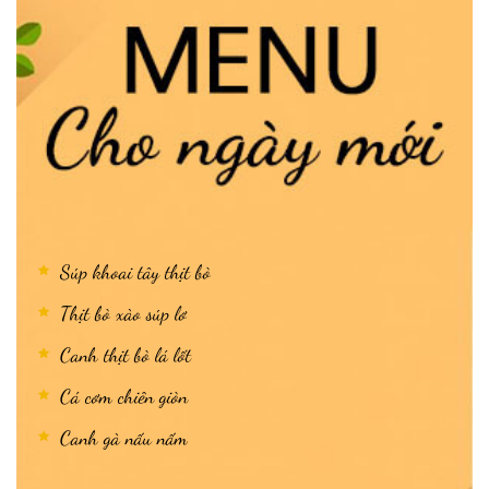
Súp khoai tây thịt bò
Thịt bò xào súp lơ
Canh thịt bò lá lốt
Cá cơm chiên giòn
Canh gà nấu nấm