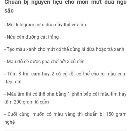
Chuẩn bị nguyên liệu cho món mứt dừa ngũ
sắc
- Một kilogram cơm dừa dầy thịt vừa ăn
- Nửa cân đường cát trắng
- Tạo màu xanh cho mứt có thể dùng lá dứa hoặc trà xanh
- Màu đỏ sẽ được pha chế bởi 3 củ dền
- Tầm 3 trái cam hay 2 củ cà rối có thể cho ra màu cam
đẹp mắt
- Màu tím thì có thể pha bằng 1 phần bắp cải màu tím hay
tầm 200 gram lá cẩm
- Cuối cùng, muốn có màu vàng thì chuẩn bị 150 gram
nghệ