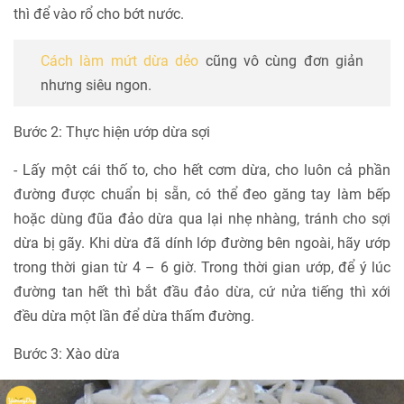
thì để vào rổ cho bớt nước.
Cách làm mứt dừa dẻo
cũng vô cùng đơn giản
nhưng siêu ngon.
Bước 2: Thực hiện ướp dừa sợi
- Lấy một cái thố to, cho hết cơm dừa, cho luôn cả phần
đường được chuẩn bị sẵn, có thể đeo găng tay làm bếp
hoặc dùng đũa đảo dừa qua lại nhẹ nhàng, tránh cho sợi
dừa bị gãy. Khi dừa đã dính lớp đường bên ngoài, hãy ướp
trong thời gian từ 4 – 6 giờ. Trong thời gian ướp, để ý lúc
đường tan hết thì bắt đầu đảo dừa, cứ nửa tiếng thì xới
đều dừa một lần để dừa thấm đường.
Bước 3: Xào dừa