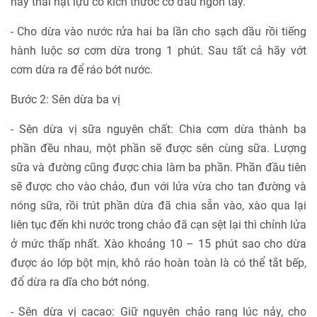
hay thái hạt lựu có kích thước cỡ đầu ngón tay.
- Cho dừa vào nước rửa hai ba lần cho sạch dầu rồi tiếng
hành luộc sơ cơm dừa trong 1 phút. Sau tất cả hãy vớt
cơm dừa ra để ráo bớt nước.
Bước 2: Sên dừa ba vị
- Sên dừa vị sữa nguyên chất: Chia cơm dừa thành ba
phần đều nhau, một phần sẽ được sên cùng sữa. Lượng
sữa và đường cũng được chia làm ba phần. Phần đầu tiên
sẽ được cho vào chảo, đun với lửa vừa cho tan đường và
nóng sữa, rồi trút phần dừa đã chia sẵn vào, xào qua lại
liên tục đến khi nước trong chảo đã cạn sệt lại thì chỉnh lửa
ở mức thấp nhất. Xào khoảng 10 – 15 phút sao cho dừa
được áo lớp bột mịn, khô ráo hoàn toàn là có thể tắt bếp,
đổ dừa ra dĩa cho bớt nóng.
- Sên dừa vị cacao: Giữ nguyên chảo rang lúc nảy, cho