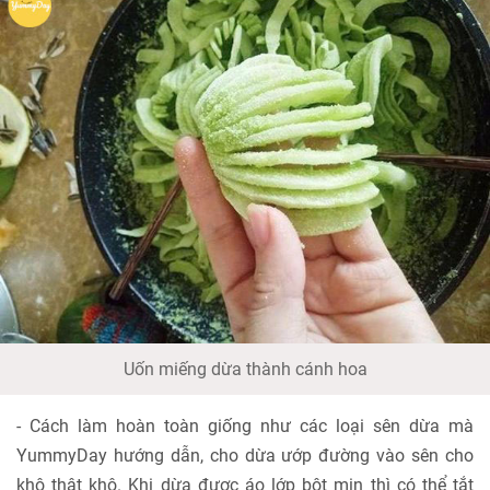
Uốn miếng dừa thành cánh hoa
- Cách làm hoàn toàn giống như các loại sên dừa mà
YummyDay hướng dẫn, cho dừa ướp đường vào sên cho
khô thật khô. Khi dừa được áo lớp bột mịn thì có thể tắt