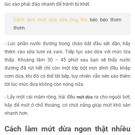
lúc xào phải đảo nhanh để tránh bị khét.
Cách làm mứt dừa sữa ông thọ
béo béo thơm
thơm.
- Lúc phần nước đường trong chảo bắt đầu sệt dần, hãy
thêm vào sữa tươi và vani. Tiếp tục xào dừa với mức lửa
thấp. Khoảng tầm 30 – 45 phút sau bạn sẽ thấy nước
đường đã rút hết chỉ còn một lớp bột mịn dính đều khắp
cơm dừa, khi đó có thể tắt bếp, tuy nhiên vẫn nên xào thêm
tới lúc mức dừa không còn nóng nữa.
- Lấy một cái mâm rộng, trải đều
ra cho nguội bớt,
mứt dừa
hãy để mứt ở chổ thoáng, có chút nắng giúp mứt khô săn
nhanh hơn.
Cách làm mứt dừa ngon thật nhiều