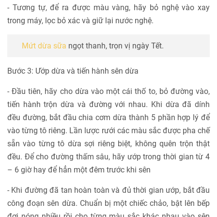
- Tương tự, để ra được màu vàng, hãy bỏ nghệ vào xay
trong máy, lọc bỏ xác và giữ lại nước nghệ.
Mứt dừa sữa
ngọt thanh, trọn vị ngày Tết.
Bước 3: Ướp dừa và tiến hành sên dừa
- Đầu tiên, hãy cho dừa vào một cái thố to, bỏ đường vào,
tiến hành trộn dừa và đường với nhau. Khi dừa đã dính
đều đường, bắt đầu chia cơm dừa thành 5 phần hợp lý để
vào từng tô riêng. Lần lược rưới các màu sắc được pha chế
sẵn vào từng tô dừa sợi riêng biệt, không quên trộn thật
đều. Để cho đường thấm sâu, hãy ướp trong thời gian từ 4
– 6 giờ hay để hẳn một đêm trước khi sên
- Khi đường đã tan hoàn toàn và đủ thời gian ướp, bắt đầu
công đoạn sên dừa. Chuẩn bị một chiếc chảo, bật lên bếp
đợi nóng nhiều rồi cho từng màu sắc khác nhau vào sên