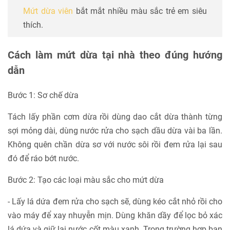
Mứt dừa viên
bắt mắt nhiều màu sắc trẻ em siêu
thích.
Cách làm mứt dừa tại nhà theo đúng hướng
dẫn
Bước 1: Sơ chế dừa
Tách lấy phần cơm dừa rồi dùng dao cắt dừa thành từng
sợi mỏng dài, dùng nước rửa cho sạch dầu dừa vài ba lần.
Không quên chần dừa sơ với nước sôi rồi đem rửa lại sau
đó để ráo bớt nước.
Bước 2: Tạo các loại màu sắc cho mứt dừa
- Lấy lá dứa đem rửa cho sạch sẽ, dùng kéo cắt nhỏ rồi cho
vào máy để xay nhuyễn mịn. Dùng khăn dầy để lọc bỏ xác
lá dứa và giữ lại nước cốt màu xanh. Trong trường hợp bạn