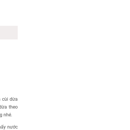
a cùi dừa
dừa theo
g nhé.
thấy nước