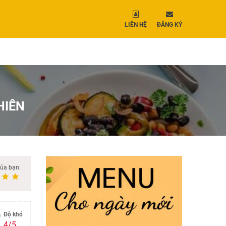
LIÊN HỆ
ĐĂNG KÝ
HIÊN
của bạn:
Độ khó
4/5