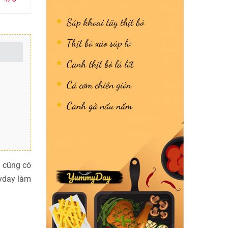
Súp khoai tây thịt bò
Thịt bò xào súp lơ
Canh thịt bò lá lốt
Cá cơm chiên giòn
Canh gà nấu nấm
a cũng có
yday làm