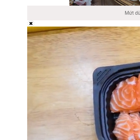
Mứt dừ