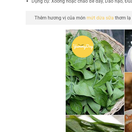
Dụng cụ: Xoong hoặc chảo đế dày, Dao nạo, Đũa
Thêm hương vị của món
mứt dừa sữa
thơm lạ 