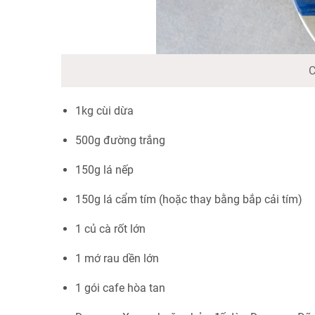
C
1kg cùi dừa
500g đường trắng
150g lá nếp
150g lá cẩm tím (hoặc thay bằng bắp cải tím)
1 củ cà rốt lớn
1 mớ rau dền lớn
1 gói cafe hòa tan