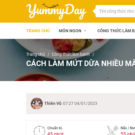
TRANG CHỦ
MÓN NGON
CÔNG THỨC LÀM 
Trang chủ
Công thức làm bánh
CÁCH LÀM MỨT DỪA NHIỀU MÀ
Thiên Vũ
07:27 04/01/2023
Chuẩn bị
Nấu / N
45 phút
55 phú