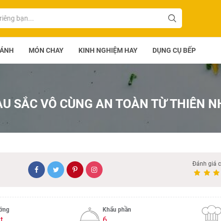
BÁNH
MÓN CHAY
KINH NGHIỆM HAY
DỤNG CỤ BẾP
U SẮC VÔ CÙNG AN TOÀN TỪ THIÊN N
Đánh giá 
ướng
Khẩu phần
t
6